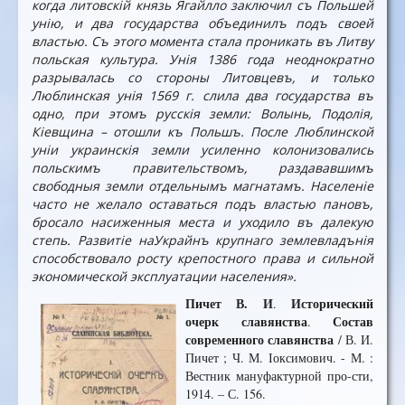
когда литовск
ій
князь Яга
й
лло заключил съ Польшей
у
ні
ю, и два государ­ства объединилъ подъ своей
властью. Съ этого момента стала проникать въ Литву
польская культура. Ун
і
я 1386 года неодно­кратно
разрывалась со стороны Литовцевъ, и только
Люблинская у
ні
я 1569 г. слила два государства въ
одно, при этомъ русск
ія
зем­ли: Волынь, Подол
і
я,
Кі
евщина
–
отошли къ Польшъ. По
с
л
е
Люблинской
у
ні
и украинск
і
я земли усиленно колонизовались
польскимъ правительствомъ, р
а
здававшимъ
свободныя земли отд
е
льнымъ магнатамъ. Населе
ні
е
часто не желало оставаться подъ властью пановъ,
бро­сало насиженныя м
е
ста и уходило въ далекую
степь. Разви
ті
е наУкрайнъ крупнаго землевладъ
ні
я
способствовало росту крепостного права и сильной
экономической эксплуатации населе­ния
».
Пичет В. И
Исторический
.
очерк славянства
Состав
.
современного славянства
/ В. И.
Пичет ; Ч. М. Іоксимович. - М. :
Вестник мануфактурной про-сти,
1914. – С. 156.