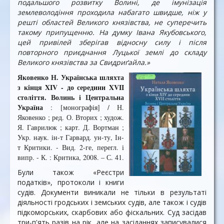
по­дальшого розвитку Волині, де імуніза­ція
землеволодіння проходила наба­гато швидше, ніж у
решті областей Ве­ликого князівства, не суперечить
тако­му припущенню. На думку Івана Якубовського,
цей привілей зберігав від­носну силу і після
повторного приєд­нання Луцької землі до складу
Великого князівства за Свидриґайла.»
Яковенко Н.
Українська шляхта
з кінця XIV - до середини XVII
століття. Волинь і Центральна
Україна
: [монографія] / Н.
Яковенко ; ред. О. Вторих ; худож.
Я. Гаврилюк ; карт. Д. Вортман ;
Укр. наук. ін-т Гарвард. ун-ту, Ін-
т Критики. - Вид. 2-ге, перегл. і
випр. - К. : Критика, 2008. – С. 41.
Були також «Реєстри
податків», протоколи і книги
судів. Документи виникали не тільки в результаті
діяльності гродських і земських судів, але також і судів
підкоморських, скарбових або фіскальних. Суд засідав
три-п'ять разів на рік, але на засіданнях записувалися