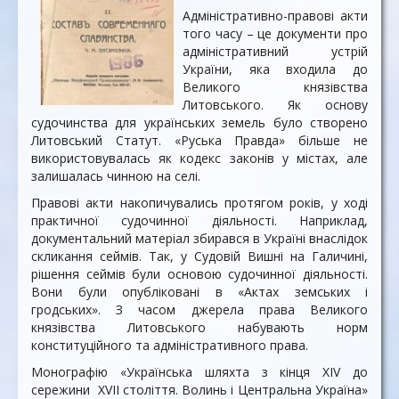
Адміністративно-правові акти
того часу – це документи про
адміністративний устрій
України, яка входила до
Великого князівства
Литовського. Як основу
судочинства для українських земель було створено
Литовський Статут. «Руська Правда» більше не
використовувалась як кодекс законів у містах, але
залишалась чинною на селі.
Правові акти накопичувались протягом років, у ході
практичної судочинної діяльності. Наприклад,
документальний матеріал збирався в Україні внаслідок
скликання сеймів. Так, у Судовій Вишні на Галичині,
рішення сеймів були основою судочинної діяльності.
Вони були опубліковані в «Актах земських і
гродських». З часом джерела права Великого
князівства Литовського набувають норм
конституційного та адміністративного права.
Монографію «Українська шляхта з кінця XIV до
сережини XVII століття. Волинь і Центральна Україна»