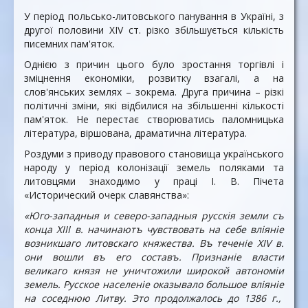
У період польсько-литовського панування в Україні, з
другої половини XIV ст. різко збільшується кількість
писемних пам'яток.
Однією з причин цього було зростання торгівлі і
зміцнення економіки, розвитку взагалі, а на
слов'янських землях – зокрема. Друга причина – різкі
політичні зміни, які відбилися на збільшенні кількості
пам'яток. Не перестає створюватись паломницька
література, віршована, драматична література.
Роздуми з приводу правового становища українського
народу у період колонізації земель поляками та
литовцями знаходимо у праці І. В. Пічета
«Исторический очерк славянства»:
«
Юго-западныя и с
е
веро-западныя русс
кі
я земли съ
конца
XIII
в. начи
н
аютъ чувство­вать
н
а себ
е
вл
і
ян
і
е
возникшаго литовскаго княжества. Въ тече
ні
е
XIV
в.
они вошли въ его составъ. Призна
ні
е власти
великаго к
н
язя не уничтожили широкой автоном
іи
земель. Русское
н
аселе
ні
е оказывало большое вл
і
я
н
ie
на соседнюю Литву. Это продолжалось до 1386 г.,