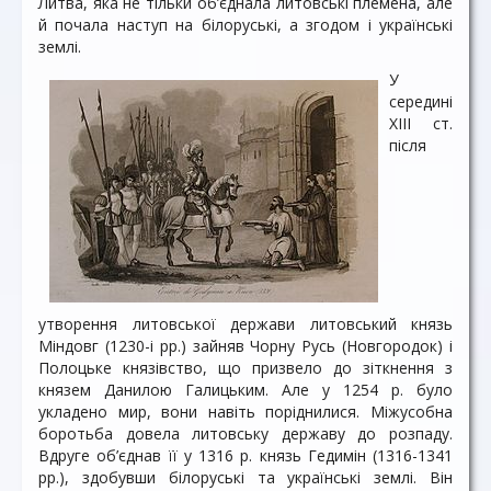
Литва, яка не тільки об’єднала литовські племена, але
й почала наступ на білоруські, а згодом і українські
землі.
У
середині
ХІІІ ст.
після
утворення литовської держави литовський князь
Міндовг (1230-і рр.) зайняв Чорну Русь (Новгородок) і
Полоцьке князівство, що призвело до зіткнення з
князем Данилою Галицьким. Але у 1254 р. було
укладено мир, вони навіть поріднилися. Міжусобна
боротьба довела литовську державу до розпаду.
Вдруге об’єднав її у 1316 р. князь Гедимін (1316-1341
рр.), здобувши білоруські та українські землі. Він