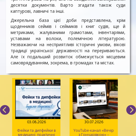
десятки документів. Варто згадати також суди
каптурові, лавничі та інші.
Джерельна база цієї доби представлена, крім
щоденників сеймів і сеймиків і книг судів, ще й
метриками, жалуваними грамотами, інвентарями,
уставами на волоки, полемічною літературою.
Незважаючи на несприятливі історичні умови, вікові
традиції української державності на перериваються.
Але їх подальший розвиток обмежується місцевим
самоврядуванням, зокрема, в громадах та містах.
03.08.2026
30.07.2026
Фейки та дипфейки в
YouTube-канал «Вечір
медицині: практичні
з Гончарівкою» –