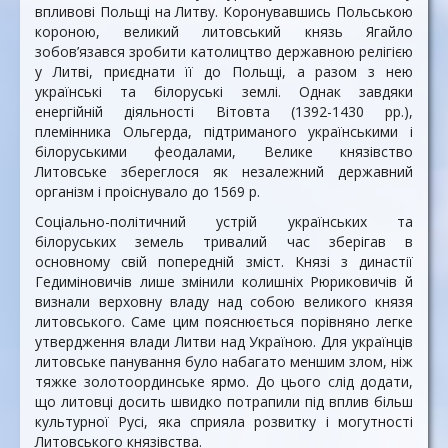
впливові Польщі на Литву. Коронувавшись Польською
короною, великий литовський князь Ягайло
зобов’язався зробити католицтво державною релігією
у Литві, приєднати її до Польщі, а разом з нею
українські та білоруські землі. Однак завдяки
енергійній діяльності Вітовта (1392-1430 рр.),
племінника Ольгерда, підтриманого українськими і
білоруськими феодалами, Велике князівство
Литовське збереглося як незалежний державний
організм і проіснувало до 1569 р.
Соціально-політичний устрій українських та
білоруських земель тривалий час зберігав в
основному свій попередній зміст. Князі з династії
Гедиміновичів лише змінили колишніх Рюриковичів й
визнали верховну владу над собою великого князя
литовського. Саме цим пояснюється порівняно легке
утвердження влади Литви над Україною. Для українців
литовське панування було набагато меншим злом, ніж
тяжке золотоординське ярмо. До цього слід додати,
що литовці досить швидко потрапили під вплив більш
культурної Русі, яка сприяла розвитку і могутності
Литовського князівства.