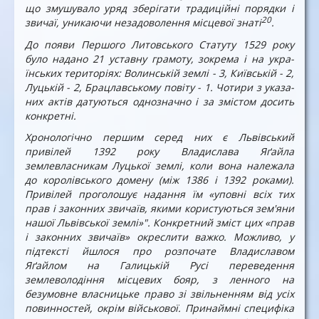
що змушувало уряд зберігати традицій­ні порядки і
20
звичаї, уникаючи неза­доволення місцевої знаті
.
До появи Першого Литовсь­кого Статуту 1529 року
було надано 21 уставну грамоту, зокрема і на укра­
їнських територіях: Волинській зем­лі - 3, Київській - 2,
Луцькій - 2, Брацлавському повіту - 1. Чотири з указа­
них актів датуються однозначно і за змі­стом досить
конкретні.
Хронологічно першим серед них є Львівський
привілей 1392 року Владислава Яґайла
землевласникам Лу­цької землі, коли вона належала
до ко­ролівського домену (між 1386 і 1392 ро­ками).
Привілей проголошує надання їм «уповні всіх тих
прав і законних звичаїв, якими користуються зем'яни
нашої Львівської землі»". Конкретний зміст цих «прав
і законних звичаїв» окреслити важко. Можливо, у
підтексті йшлося про розпочате Владиславом
Яґайлом на Галицькій Русі переведення
землеволодіння місцевих бояр, з ленного на
безумовне власницьке право зі звільненням від усіх
повинностей, окрім військової. Принаймні специфіка