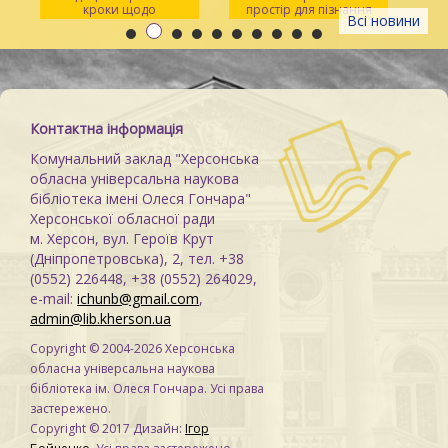
кроки щодо
простір для пізнання
Всі новини
розпізнавання
та натхнення
Контактна інформація
Комунальний заклад "Херсонська
обласна універсальна наукова
бібліотека імені Олеся Гончара"
Херсонської обласної ради
м. Херсон, вул. Героїв Крут
(Дніпропетровська), 2, тел. +38
(0552) 226448, +38 (0552) 264029,
e-mail:
ichunb@gmail.com
,
admin@lib.kherson.ua
Copyright © 2004-2026 Херсонська
обласна універсальна наукова
бібліотека ім. Олеся Гончара. Усі права
застережено.
Copyright © 2017 Дизайн:
Ігор