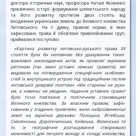
доктора історичних наук, професора Наталі Яковенко
присвячено історії формування шляхетського народу
та його розвитку протягом двох століть від
входження українських земель до Великого князівства
Литовського. На її думку, правові норми, в яких
зафіксовано права й обов’язки привілейованих груп,
приймалися поступово:
«Картина розвитку литовсько-ру­ського права
XV
століття була би не­повною без урахування таких
важли­вих законодавчих актів, як привілеї окремим
регіонам {так звані уставні земські грамоти), які
видавали на по­твердження специфічних особливо­
стей їх внутрішнього устрою під тра­диційним гаслом
литовської урядо­вої політики: «Ми стариньї не руха­
єм, а новиньї не уводим». Надання уставних грамот
було тісно пов'язане з політичним становищем
Великого князівства. За власним правом, зафік­
сованим у згаданих привілеях, жили найрозвиненіші
землі на окраїнах дер­жави: Полоцька, Вітебська,
Смолен­ська, Дорогичинська, Київська, Волин­ська та
Ін. їх географічне розташу­вання створювало
можливості для лег­шого виходу зі складу князівства,