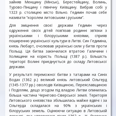
зайняв Менщину (Мінськ), Берестейщину, Волинь,
Турово-Пінщину і північну Київщину. Вибрав собі у
1323 р. столицею місто Вільно. Гедимін почав себе
називати “королем литовським і руським”.
Для зміцнення своєї держави Гедимін через
одруження своїх дітей пов’язав родинні зв’язки з
українськими і білоруськими князями, сприяв
поширенню української культури в Литві. Син Гедиміна,
князь Любарт, очолював українські сили у битві проти
Польщі. Ця битва закінчилася втратою Галичини і
Холмщини на користь Польщі (1387 р.). Більшість
території Волині приєднується до складу Литовської
держави.
У результаті переможної битви з татарами на Синіх
Водах (1362 р.) великий князь литовський Ольгерд
(1345-1377 рр.) оволодів Київщиною, Переяславщиною
і Поділлям, дещо згодом під владою Литви опинилась
більша частина Чернігово-Сіверської землі. Територія
Литовського князівства збільшилась майже вдвічі і за
Ольгерда складалася на 90% з українських і
білоруських земель. Оцінюючи ситуацію в Литовській
державі, яка утворилася після 1362 p., Н. Яковенко