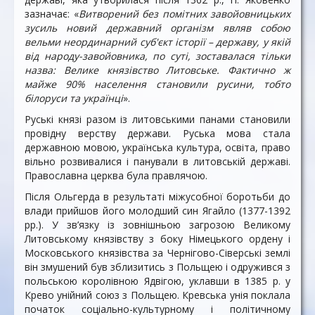
зазначає: «
Витворений без помітних завойовницьких
зусиль новий державний організм являв собою
вельми неординарний суб'єкт історії – державу, у якій
від народу-завойовника, по суті, зоставалася тільки
назва: Велике князівство Литовське.
Фактично ж
майже 90% населення становили русини, тобто
білоруси та українці
».
Руські князі разом із литовськими панами становили
провідну верству держави. Руська мова стала
державною мовою, українська культура, освіта, право
вільно розвивалися і панували в литовській державі.
Православна церква була правлячою.
Після Ольгерда в результаті міжусобної боротьби до
влади прийшов його молодший син Ягайло (1377-1392
рр.). У зв’язку із зовнішньою загрозою Великому
Литовському князівству з боку Німецького ордену і
Московського князівства за Чернігово-Сіверські землі
він змушений був зблизитись з Польщею і одружився з
польською королівною Ядвігою, уклавши в 1385 р. у
Крево унійний союз з Польщею. Кревська унія поклала
початок соціально-культурному і політичному