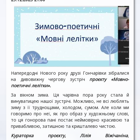
Напередодні Нового року друзі Гончарівки зібралися
на дивовижну чергову зустріч
проєкту «Мовно-
поетичні лелітки».
За вікном зима. Ця чарівна пора року стала й
винуватицею нашої зустрічі. Можливо, не всі люблять
зиму з її труднощами, холодом, сумом. Але коли ми
говоримо про неї, як про образ у художньому слові,
то ця гонорова пані постає неймовірно красивою та
привабливою, затишною та кришталево чистою.
Кураторка проєкту, Лілія Віжічаніна
,