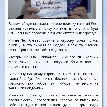
Віршем «Людина з парасолькою приходить» пані Леся
бажала кожному з присутніх знайти того, хто буде
нам надійною парасолею від усіх життєвих негараздів.
У пані Лесі багато родичів з Херсону. Вони під час
окупації міста виїхали за кордон. Біллю та смутком
лунав вірш «Як там тобі в окупації?».
«Зустрічі не знані, випадкові», «Всього лиш крок» –
філософські твори, які спонукали багато про що
подумати в житті.
Величезну насолоду отримали присутні від пісень на
слова Лесі Гук. Дивовижні «Колискова», «Як мало ми
говоримо про любов» та «Море і я» нікого не
залишили байдужими.
У цей непростий для кожного українця час присутні
вповні змогли насолодилися словом та підтримати
себе, полікувати свої зранені душі. Недарма Надія