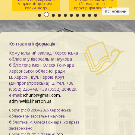
медицині: практичні
з Гончарівкою» –
кроки щодо
простір для пізнання
Всі новини
розпізнавання
та натхнення
Контактна інформація
Комунальний заклад "Херсонська
обласна універсальна наукова
бібліотека імені Олеся Гончара"
Херсонської обласної ради
м. Херсон, вул. Героїв Крут
(Дніпропетровська), 2, тел. +38
(0552) 226448, +38 (0552) 264029,
e-mail:
ichunb@gmail.com
,
admin@lib.kherson.ua
Copyright © 2004-2026 Херсонська
обласна універсальна наукова
бібліотека ім. Олеся Гончара. Усі права
застережено.
Copyright © 2017 Дизайн:
Ігор