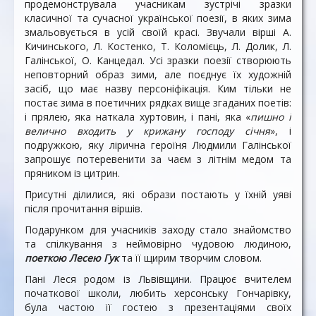
продемонструвала учасникам зустрічі зразки
класичної та сучасної української поезії, в яких зима
змальовується в усій своїй красі. Звучали вірші А.
Кичинського, Л. Костенко, Т. Коломієць, Л. Долик, Л.
Галінської, О. Канцедал. Усі зразки поезії створюють
неповторний образ зими, але поєднує їх художній
засіб, що має назву персоніфікація. Ким тільки не
постає зима в поетичних рядках вище згаданих поетів:
і прялею, яка наткала хуртовин, і пані, яка «
пишно і
велично входить у крижану господу січня
», і
подружкою, яку лірична героїня Людмили Галінської
запрошує потеревенити за чаєм з літнім медом та
пряником із цитрин.
Присутні ділилися, які образи постають у їхній уяві
після прочитання віршів.
Подарунком для учасників заходу стало знайомство
та спілкування з неймовірно чудовою людиною,
поеткою Лесею Гук
та її щирим творчим словом.
Пані Леся родом із Львівщини. Працює вчителем
початкової школи, любить херсонську Гончарівку,
була частою її гостею з презентаціями своїх