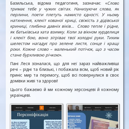
Базильська, відома педагогиня, зазначає: «
Слово
тримає тебе у чужих світах. Нанизуючи слова, як
перлини, поети плетуть намисто єдності. У ньому
натхнення, клекіт кованої криці, свіжість з дідівської
криниці, глибина давніх віків... Слово тепле і рідне,
як батьківська хата взимку. Коли за вікном хурделиця
і клекіт бою, воно зігріває твої холодні руки. Тихим
шелестом нагадує про зелене листя, сонце і кращі
роки. Кожне слово – маленький потічок, що з часом
стане бурхливою річкою
».
Пані Леся зізналася, що для неї зараз найважливіші
речі – рідні та близькі, і побажала всім, щоб новий рік
приніс мир та перемогу, щоб всі повернулися в своє
домівки живі та здорові!
Цього бажаємо й ми кожному херсонцеві й кожному
українцеві.