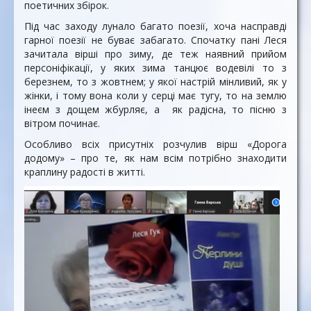
поетичних збірок.
Під час заходу лунало багато поезії, хоча насправді
гарної поезії не буває забагато. Спочатку пані Леся
зачитала вірші про зиму, де теж наявний прийом
персоніфікації, у яких зима танцює водевілі то з
березнем, то з жовтнем; у якої настрій мінливий, як у
жінки, і тому вона коли у серці має тугу, то на землю
інеєм з дощем жбурляє, а як радісна, то пісню з
вітром починає.
Особливо всіх присутніх розчулив вірш «Дорога
додому» – про те, як нам всім потрібно знаходити
краплину радості в житті.