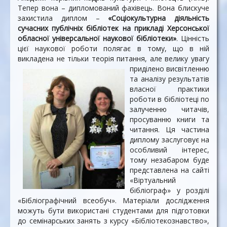
Тепер вона – дипломований фахівець. Вона блискуче
захистила диплом –
«Соціокультурна діяльність
сучасних публічніх бібліотек на прикладі Херсонської
обласної універсальної наукової
бібліотеки»
. Цінність
цієї наукової роботи полягає в тому, що в ній
викладена не тільки теорія питання, але велику увагу
приділено
висвітленню
та аналізу результатів
власної практики
роботи в бібліотеці по
залученню читачів,
просуванню книги та
читання. Ця частина
диплому заслуговує на
особливий інтерес,
тому незабаром буде
представлена ​​на сайті
«Віртуальний
бібліограф» у розділі
«Бібліографічний всеобуч». Матеріали дослідження
можуть бути використані студентами для підготовки
до семінарських занять з курсу «Бібліотекознавство»,