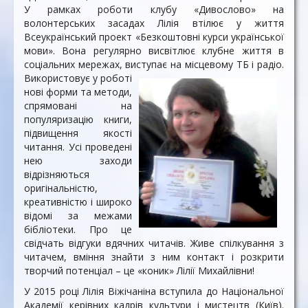
У рамках роботи клубу «Дивослово» на
волонтерських засадах Лілія втілює у життя
Всеукраїнський проект «Безкоштовні курси української
мови». Вона регулярно висвітлює клубне життя в
соціальних мережах, виступає на
місцевому ТБ і радіо.
Використовує у роботі
нові форми та методи,
спрямовані на
популяризацію книги,
підвищення якості
читання. Усі проведені
нею заходи
відрізняються
оригінальністю,
креативністю і широко
відомі за межами
бібліотеки. Про це
свідчать відгуки вдячних читачів. Живе спілкування з
читачем, вміння знайти з ним контакт і розкрити
творчий потенціал – це «коник» Лілії Михайлівни!
У 2015 році Лілія Віжічаніна вступила до Національної
Академії керівних кадрів культури і мистецтв (Київ).