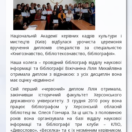
Національній Академії керівних кадрів культури і
мистецтв (Київ) відбулася урочиста церемонія
вручення дипломів спеціалістів за спеціальністю
«Книгознавство, бібліотекознавство, бібліографія».
Наша колега – провідний бібліограф відділу наукової
інформації та бібліографії Віжічаніна Лілія Михайлівна
отримала диплом з відзнакою: з усіх дисциплін вона
має оцінку «відмінно»!
Свій перший «червоний» диплом Лілія отримала,
закінчивши історичний факультет Херсонського
державного університету. З грудня 2010 року вона
працює бібліографом у Херсонській обласній
бібліотеці ім. Олеся Гончара. За ці шість з половиною
років вона організувала на базі відділу наукової
інформації та бібліографії три клуби – КЛІО,
«Дивослово», «Веселка» та є їх незмінним керівником.