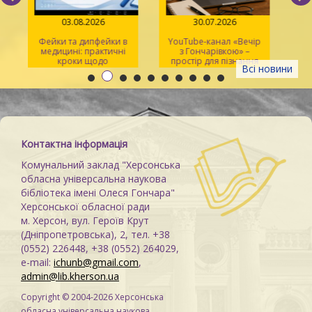
03.08.2026
30.07.2026
Фейки та дипфейки в
YouTube-канал «Вечір
медицині: практичні
з Гончарівкою» –
кроки щодо
простір для пізнання
Всі новини
розпізнавання
та натхнення
Контактна інформація
Комунальний заклад "Херсонська
обласна універсальна наукова
бібліотека імені Олеся Гончара"
Херсонської обласної ради
м. Херсон, вул. Героїв Крут
(Дніпропетровська), 2, тел. +38
(0552) 226448, +38 (0552) 264029,
e-mail:
ichunb@gmail.com
,
admin@lib.kherson.ua
Copyright © 2004-2026 Херсонська
обласна універсальна наукова