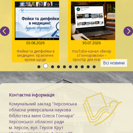
03.08.2026
30.07.2026
Фейки та дипфейки в
YouTube-канал «Вечір
медицині: практичні
з Гончарівкою» –
кроки щодо
простір для пізнання
Всі новини
розпізнавання
та натхнення
Контактна інформація
Комунальний заклад "Херсонська
обласна універсальна наукова
бібліотека імені Олеся Гончара"
Херсонської обласної ради
м. Херсон, вул. Героїв Крут