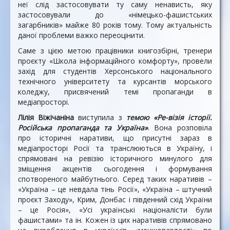
неї слід застосовувати ту саму ненависть, яку
застосовували до «німецько-фашистських
загарбників» майже 80 років тому. Тому актуальність
даної проблеми важко переоцінити.
Саме з цією метою працівники книгозбірні, тренери
проєкту «Школа інформаційного комфорту», провели
захід для студентів Херсонського національного
технічного університету та курсантів морського
коледжу, присвячений темі пропаганди в
медіапросторі.
Лілія Віжічаніна
виступила з
темою «Ре-візія історії.
Російська пропаганда та Україна»
. Вона розповіла
про історичні наративи, що присутні зараз в
медіапросторі Росії та транслюються в Україну, і
спрямовані на ревізію історичного минулого для
зміщення акцентів сьогодення і формування
спотвореного майбутнього. Серед таких наративів –
«Україна – це невдала тінь Росії», «Україна – штучний
проєкт Заходу», Крим, Донбас і південний схід України
– це Росія», «Усі українські націоналісти були
фашистами» та ін. Кожен із цих наративів спрямовано