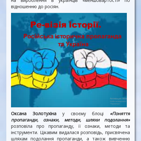
на вироблення в українців «меншовартості» по
відношенню до росіян.
Оксана Золотухіна
у своєму блоці
«Поняття
пропаганди, ознаки, методи, шляхи подолання»
розповіла про пропаганду, її ознаки, методи та
інструменти. Цікавим видалася розповідь, присвячена
шляхам подолання пропаганди, а також вивченню