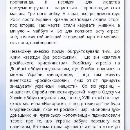
пропаганда. Її наслідки для людства
продемонструвала нацистська пропагандистська
машина Третього рейху. А зараз вкотре демонструє
Росія проти України. Кремль розповідає людям історії
про історію. Так мертві стали керувати живими, а
минуле – майбутнім. Бо для кожного акту агресії
«підганявся» той чи інший історичний наратив: мовляв,
ось вони, наші «права».
Незаконну анексію Криму обґрунтовували тим, що
Крим «завжди був російським», і що він «святиня
російського християнства». Російську агресію на
Донбасі обґрунтовували тим, що Донбас опинився в
межах України «випадково», і що там живуть
винятково «російськомовні», яких от-от прийдуть
знищувати українські «нацисти», бо всі українці –
«нацисти». Спроби принести «русский мир» в Одесу чи
Харків обґрунтовували тим, що від XVIII століття існує
якась містична «Новоросія», і що ці території не були
б українськими, якби не російські царі. «Бойовий дух»
донецьких чи луганських «ополченців» підживлювали
тезою про те, що Україна забула перемогу над
нацизмом, бо сама стала «фашистською», а отже до