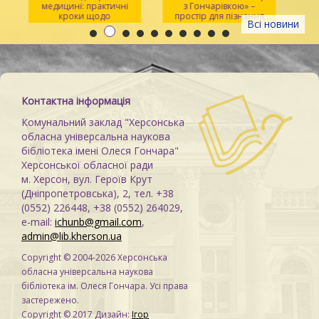
медицині: практичні
з Гончарівкою» –
кроки щодо
простір для пізнання
Всі новини
розпізнавання
та натхнення
Контактна інформація
Комунальний заклад "Херсонська
обласна універсальна наукова
бібліотека імені Олеся Гончара"
Херсонської обласної ради
м. Херсон, вул. Героїв Крут
(Дніпропетровська), 2, тел. +38
(0552) 226448, +38 (0552) 264029,
e-mail:
ichunb@gmail.com
,
admin@lib.kherson.ua
Copyright © 2004-2026 Херсонська
обласна універсальна наукова
бібліотека ім. Олеся Гончара. Усі права
застережено.
Copyright © 2017 Дизайн:
Ігор