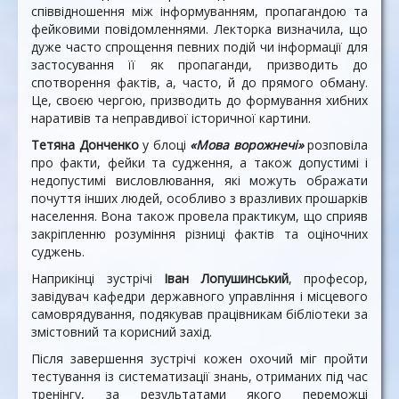
співвідношення між інформуванням, пропагандою та
фейковими повідомленнями. Лекторка визначила, що
дуже часто спрощення певних подій чи інформації для
застосування її як пропаганди, призводить до
спотворення фактів, а, часто, й до прямого обману.
Це, своєю чергою, призводить до формування хибних
наративів та неправдивої історичної картини.
Тетяна Донченко
у блоці
«Мова ворожнечі»
розповіла
про факти, фейки та судження, а також допустимі і
недопустимі висловлювання, які можуть ображати
почуття інших людей, особливо з вразливих прошарків
населення. Вона також провела практикум, що сприяв
закріпленню розуміння різниці фактів та оціночних
суджень.
Наприкінці зустрічі
Іван Лопушинський
, професор,
завідувач кафедри державного управління і місцевого
самоврядування, подякував працівникам бібліотеки за
змістовний та корисний захід.
Після завершення зустрічі кожен охочий міг пройти
тестування із систематизації знань, отриманих під час
тренінгу, за результатами якого переможці