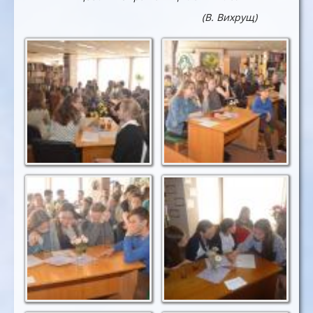
(В. Вихрущ)
Активізація
Слухаємо з
діяльності
уважністю
Читаємо легенди
Робота кипить