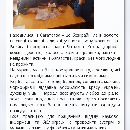
народилися. Її багатства – це безкрайні лани золотої
пшениці, вишневі сади, квітучі поля льону, калинові гаї.
Велика і прекрасна наша Вітчизна. Кожна доріжка,
кожне деревце, колосок, кожна травинка, квітка –
невід'ємні частини її багатства, краси, без чого людині
не прожити.
На Україні, як і в багатьох країнах світу, є рослини, які
служать своєрідними національними символами.
Верба та калина, тополя, барвінок, соняшник, мальви,
чорнобривці віддавна уособлюють красу України,
духовну міць її народу, засвідчують любов до рідної
землі. Вони щодень з вранішньою зорею посилають
нам, людям, своє благословення, рятуючи від недуги
наші душі й тіла.
Вже традицією для працівників відділу наукової
інформації та бібліографії є проводити зустрічі з
учнями шкіл міста у фітобарі «Калинки-малинки».