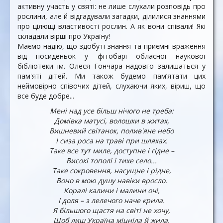
активну участь у святі: не лише слухали розповідь про
рослини, але й відгадували загадки, ділилися знаннями
про цілющі властивості рослин. А як вони співали! Які
складали вірші про Україну!
Маємо надію, що здобуті знання та приємні враження
від посиденьок у фітобарі обласної наукової
бібліотеки ім. Олеся Гончара надовго залишаться у
пам'яті дітей. Ми також будемо пам’ятати цих
неймовірно співочих дітей, слухаючи яких, віриш, що
все буде добре...
Мені над усе більш нічого не треба:
Домівка матусі, волошки в житах,
Вишневий світанок, полив'яне небо
І сиза роса на траві при шляхах.
Таке все тут миле, доступне і гідне –
Високі тополі і тихе село...
Таке сокровення, насущне і рідне,
Воно в мою душу навіки вросло.
Коралі калини і малини очі,
І доля – з лелечого наче крила.
Я більшого щастя на світі не хочу,
Щоб лиш Україна міцніла й жила.