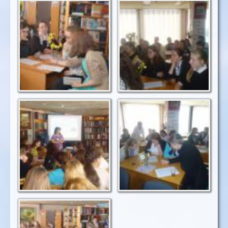
Складаємо вірші
Занурення у світ
рослин
Розповіді про
Працювати разом -
рослини
це чудово
Співаємо пісні