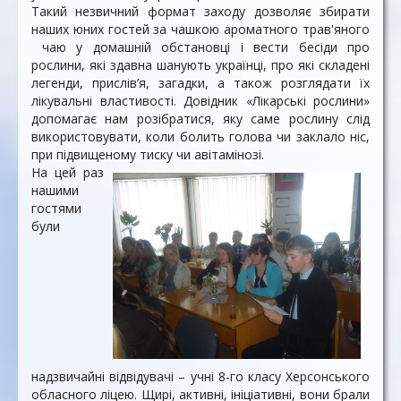
Такий незвичний формат заходу дозволяє збирати
наших юних гостей за чашкою ароматного трав'яного
чаю у домашній обстановці і вести бесіди про
рослини, які здавна шанують українці, про які складені
легенди, прислів’я, загадки, а також розглядати їх
лікувальні властивості. Довідник «Лікарські рослини»
допомагає нам розібратися, яку саме рослину слід
використовувати, коли болить голова чи заклало ніс,
при підвищеному тиску чи авітамінозі.
На цей раз
нашими
гостями
були
надзвичайні відвідувачі – учні 8-го класу Херсонського
обласного ліцею. Щирі, активні, ініціативні, вони брали