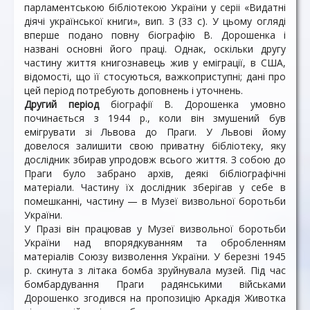
парламентською бібліотекою України у серіі «Видатні
діячі української книги», вип. З (33 с). У цьому огляді
вперше подано повну біографію В. Дорошенка і
названі основні його праці. Однак, оскільки другу
частину життя книгознавець жив у еміграції, в США,
відомості, що її стосуються, важкоприступні; дані про
цей період потребують доповнень і уточнень.
Другий період
біографії В. Дорошенка умовно
починається з 1944 р., коли він змушений був
емігрувати зі Львова до Праги. У Львові йому
довелося залишити свою приватну бібліотеку, яку
дослідник збирав упродовж всього життя. З собою до
Праги було забрано архів, деякі бібліографічні
матеріали. Частину їх дослідник зберігав у себе в
помешканні, частину — в Музеї визвольної боротьби
України.
У Празі він працював у Музеї визвольної боротьби
України над впорядкуванням та обробленням
матеріалів Союзу визволення України. У березні 1945
р. скинута з літака бомба зруйнувала музей. Під час
бомбардування Праги радянськими військами
Дорошенко згодився на пропозицію Аркадія Животка