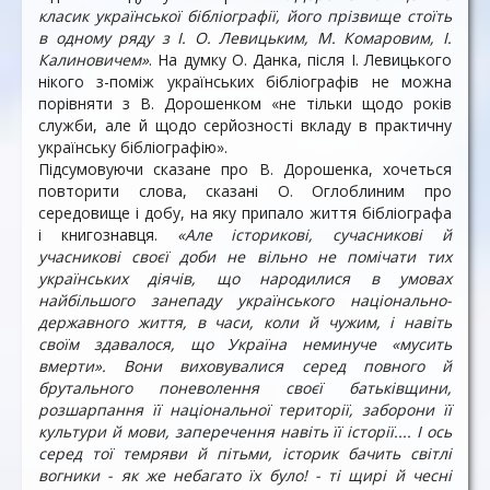
класик української бібліографії, його прізвище стоїть
в одному ряду з І. О. Левицьким, М. Комаровим, І.
Калиновичем»
. На думку О. Данка, після І. Левицького
нікого з-поміж українських бібліографів не можна
порівняти з В. Дорошенком «не тільки щодо років
служби, але й щодо серйозності вкладу в практичну
українську бібліографію».
Підсумовуючи сказане про В. Дорошенка, хочеться
повторити слова, сказані О. Оглоблиним про
середовище і добу, на яку припало життя бібліографа
і книгознавця.
«Але історикові, сучасникові й
учасникові своєї доби не вільно не помічати тих
українських діячів, що народилися в умовах
найбільшого занепаду українського національно-
державного життя, в часи, коли й чужим, і навіть
своїм здавалося, що Україна неминуче «мусить
вмерти». Вони виховувалися серед повного й
брутального поневолення своєї батьківщини,
розшарпання її національної території, заборони її
культури й мови, заперечення навіть її історії.... І ось
серед тої темряви й пітьми, історик бачить світлі
вогники - як же небагато їх було! - ті щирі й чесні