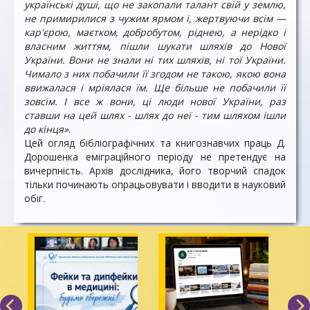
українські душі, що не закопали талант свій у землю,
не примирилися з чужим ярмом і, жертвуючи всім —
кар'єрою, маєтком, добробутом, ріднею, а нерідко і
власним життям, пішли шукати шляхів до Нової
України. Вони не знали ні тих шляхів, ні тої України.
Чимало з них побачили її згодом не такою, якою вона
ввижалася і мріялася їм. Ще більше не побачили її
зовсім. І все ж вони, ці люди нової України, раз
ставши на цей шлях - шлях до неї - тим шляхом ішли
до кінця»
.
Цей огляд бібліографічних та книгознавчих праць Д.
Дорошенка еміграційного періоду не претендує на
вичерпність. Архів дослідника, його творчий спадок
тільки починають опрацьовувати і вводити в науковий
обіг.