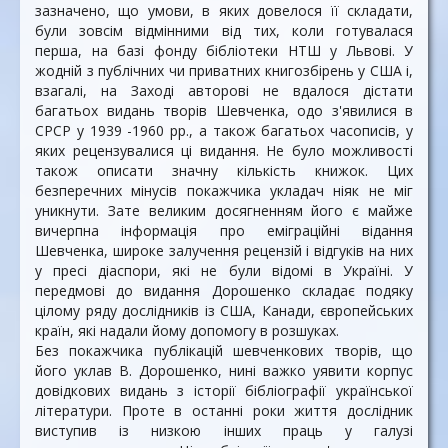
зазначено, що умови, в яких довелося її складати,
були зовсім відмінними від тих, коли готувалася
перша, на базі фонду бібліотеки НТШ у Львові. У
жодній з публічних чи приватних книгозбірень у США і,
взагалі, на Заході авторові не вдалося дістати
багатьох видань творів Шевченка, одо з'явилися в
СРСР у 1939 -1960 рр., а також багатьох часописів, у
яких рецензувалися ці видання. Не було можливості
також описати значну кількість книжок. Цих
безперечних мінусів покажчика укладач ніяк не міг
уникнути. Зате великим досягненням його є майже
вичерпна інформація про еміграційні відання
Шевченка, широке залучення рецензій і відгуків на них
у пресі діаспори, які не були відомі в Україні. У
передмові до видання Дорошенко складає подяку
цілому ряду дослідників із США, Канади, європейських
країн, які надали йому допомогу в розшуках.
Без покажчика публікацій шевченкових творів, що
його уклав В. Дорошенко, нині важко уявити корпус
довідкових видань з історії бібліографії української
літератури. Проте в останні роки життя дослідник
виступив із низкою інших праць у галузі