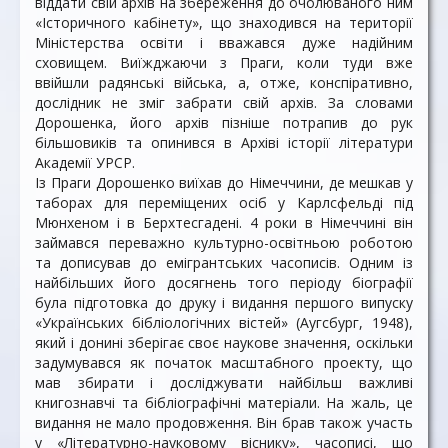
віддати свій архів на збереження до очолюваного ним
«Історичного кабінету», що знаходився на території
Міністерства освіти і вважався дуже надійним
сховищем. Виїжджаючи з Праги, коли туди вже
ввійшли радянські війська, а, отже, конспіративно,
дослідник не зміг забрати свій архів. За словами
Дорошенка, його архів пізніше потрапив до рук
більшовиків та опинився в Архіві історії літератури
Академії УРСР.
Із Праги Дорошенко виїхав до Німеччини, де мешкав у
таборах для переміщених осіб у Карлсфельді під
Мюнхеном і в Берхтесгадені. 4 роки в Німеччині він
займався переважно культурно-освітньою роботою
та дописував до емігрантських часописів. Одним із
найбільших його досягнень того періоду біографії
була підготовка до друку і видання першого випуску
«Українських бібліологічних вістей» (Аугсбург, 1948),
який і донині зберігає своє наукове значення, оскільки
задумувався як початок масштабного проекту, що
мав збирати і досліджувати найбільш важливі
книгознавчі та бібліографічні матеріали. На жаль, це
видання не мало продовження. Він брав також участь
у «Літературно-науковому віснику», часописі, що