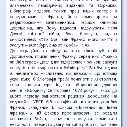
альманахах, періодичних виданнях та збірниках.
Бібліограф подавав також праці інших авторів з
передмовами І. Франка, його коментарями чи
редакторськими зауваженнями. Першою книжкою
Дорошенка, яку йому вдалося надрукувати після
Другої світової війни, була брошура, видана
циклостилем: «Хто був Іван Франко (його життя і
заслуги)» (Авгсбург, вид-во «Доба», 1946).
До еміграційного періоду належать кілька публікацій
Дорошенка, присвячених Франку, серед них «Франко
як бібліограф» Дослідник підкреслює Франкові заслуги
перед історією української бібліографії. Він був одним
із небагатьох мислителів, які вважали, що історію
української бібліографії треба починати з XI століття,
коли з'явилися перші індекси заборонених церквою
книг в «Ізборнику Святослава 1073 року». Також до
цього періоду відноситься рецензія Дорошенка на
виданий в УРСР бібліографічний покажчик доробку
Франка, складений І. Бойком «Показник до Івана
Франка.» У ній фахово проаналізовані всі розділи
покажчика Бойка, зазначено пропуски, помилки і
неточності, звернуто увагу на хиби роботи, пов'язані