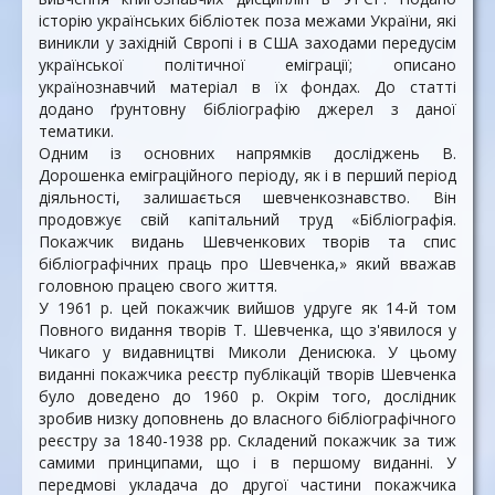
історію українських бібліотек поза межами України, які
виникли у західній Свропі і в США заходами передусім
української політичної еміграції; описано
українознавчий матеріал в їх фондах. До статті
додано ґрунтовну бібліографію джерел з даної
тематики.
Одним із основних напрямків досліджень В.
Дорошенка еміграційного періоду, як і в перший період
діяльності, залишається шевченкознавство. Він
продовжує свій капітальний труд «Бібліографія.
Покажчик видань Шевченкових творів та спис
бібліографічних праць про Шевченка,» який вважав
головною працею свого життя.
У 1961 р. цей покажчик вийшов удруге як 14-й том
Повного видання творів Т. Шевченка, що з'явилося у
Чикаго у видавництві Миколи Денисюка. У цьому
виданні покажчика реєстр публікацій творів Шевченка
було доведено до 1960 р. Окрім того, дослідник
зробив низку доповнень до власного бібліографічного
реєстру за 1840-1938 рр. Складений покажчик за тиж
самими принципами, що і в першому виданні. У
передмові укладача до другої частини покажчика