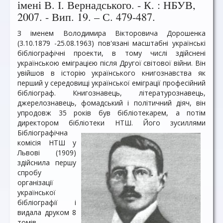
імені В. І. Вернадського. - К. : НБУВ,
2007. - Вип. 19. – С. 479-487.
З іменем Володимира Вікторовича Дорошенка
(3.10.1879 -25.08.1963) пов'язані масштабні українські
бібліографічні проекти, в тому числі здійснені
українською еміграцією після Другої світової війни. Він
увійшов в історію українського книгознавства як
перший у середовищі української еміграції професійний
бібліограф. Книгознавець, літературознавець,
джерелознавець, фомадський і політичний діяч, він
упродовж 35 років був бібліотекарем, а потім
директором бібліотеки НТШ. Його зусиллями
Бібліографічна
комісія НТШ у
Львові (1909)
здійснила першу
спробу
організації
української
бібліографії і
видала друком 8
томів