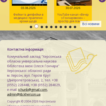
03.08.2026
30.07.2026
Фейки та дипфейки в
YouTube-канал «Вечір
медицині: практичні
з Гончарівкою» –
кроки щодо
простір для пізнання
Всі новини
розпізнавання
та натхнення
Контактна інформація
Комунальний заклад "Херсонська
обласна універсальна наукова
бібліотека імені Олеся Гончара"
Херсонської обласної ради
м. Херсон, вул. Героїв Крут
(Дніпропетровська), 2, тел. +38
(0552) 226448, +38 (0552) 264029,
e-mail:
ichunb@gmail.com
,
admin@lib.kherson.ua
Copyright © 2004-2026 Херсонська