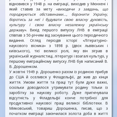
відновився у 1948 р. на еміграції, виходив у Мюнхені і
який ставив за мету
«виходячи з завдань, що
породжуються обставинами..., боронити Україну,
боротись за неї і будувати свою власну духовість,
культуру і свою власну незалежну українську
державу»
. Вихід першого випуску ЛНВ в еміграції
співпав з 50-річчям від заснування цього періодичного
видання. Огляд періодів історії «Літературно-
наукового вісника» з 1898 р. (двох львівських і
київського), тієї великої ролі, яку він зіграв в
українській журналістиці, літературі і взагалі культурі, у
першому еміграційному випуску ЛНВ був написаний В.
В. Дорошенком.
У жовтні 1949 р. Дорошенко разом із родиною прибув
до США й оселився у Філадельфії, де жив до кінця
життя. Умови життя та праці тут були дуже важкі,
оскільки доводилося утримувати родину тільки із
заробітку за наукову роботу. Дуже пригнічувала
відсутність у Філадельфії конче потрібної для
продуктивної наукової праці великої бібліотеки. В
Міяковський, товариш Дорошенка, писав, що з
початком еміграції закінчилася золота доба в житті