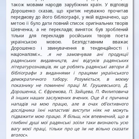
також мовами народів зарубіжних країн. У відповіді
Дорошенко сказав, що критик неуважно прочитав
передмову до його бібліографії, у якій відзначено, що
метою її було дати повний список оригінальних творів
Шевченка, а не перекладів; виняток був зроблений
тільки для перекладів російських творів поета
українською мовою. Безпідставним вважає
Дорошенко і звинувачення в тенденційності і
націоналізмі:
«.. .я не замовчував ані продукції
радянських видавництв, ані відгуків радянських
літературознавців, як це роблять радянські автори й
бібліографи з виданнями і працями українського
демократичного табору. Розуміється, в моєму
показнику не поминені праці М. Грушевського, Д.
Дорошенка, С. Єфремова, П. Зайцева, П. Филиповича
й інших наших заслужених вчених. Оце й є причина
нападів на мою працю, але в очах об'єктивного
дослідника їхні напастиві виступи ніяк не можуть
підважити мою працю. Я більш, ніж впевнений, що в
глибині душі мої радянські зоїли таки визнають усю
вагу моєї праці, тільки про це їм не вільно сказати
вголос»
.