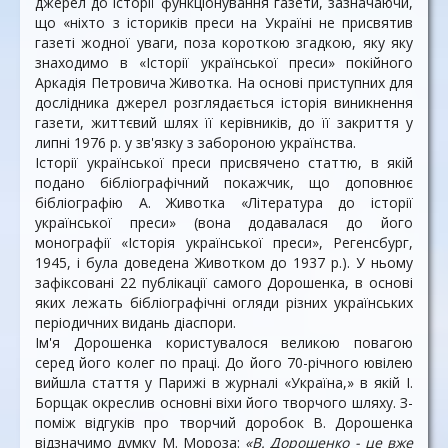
джерел до історії функціонування газети, зазначаючи,
що «ніхто з істориків преси на Україні не присвятив
газеті жодної уваги, поза короткою згадкою, яку яку
знаходимо в «Історії української преси» покійного
Аркадія Петровича Животка. На основі приступних для
дослідника джерел розглядається історія виникнення
газети, життєвий шлях її керівників, до її закриття у
липні 1976 р. у зв'язку з забороною українства.
Історії української преси присвячено статтю, в якій
подано бібліографічний покажчик, що доповнює
бібліографію А. Животка «Література до історії
української преси» (вона додавалася до його
монографії «Історія української преси», Регенсбург,
1945, і була доведена Животком до 1937 р.). У ньому
зафіксовані 22 публікації самого Дорошенка, в основі
яких лежать бібліографічні огляди різних українських
періодичних видань діаспори.
Ім'я Дорошенка користувалося великою повагою
серед його колег по праці. До його 70-річного ювілею
вийшла стаття у Парижі в журналі «Україна,» в якій І.
Борщак окреслив основні віхи його творчого шляху. З-
поміж відгуків про творчий доробок В. Дорошенка
відзначимо думку М. Мороза:
«В. Дорошенко - це вже