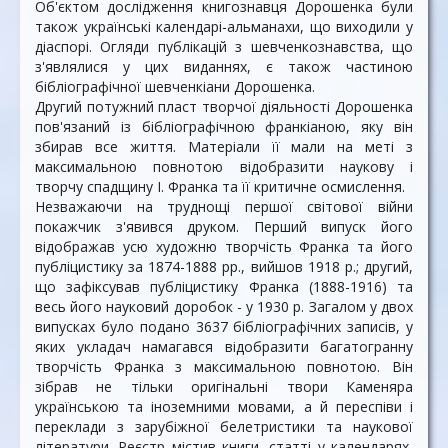
Об'єктом дослідження книгознавця Дорошенка були
також українські календарі-альманахи, що виходили у
діаспорі. Огляди публікацій з шевченкознавства, що
з'являлися у цих виданнях, є також частиною
бібліографічної шевченкіани Дорошенка.
Другий потужний пласт творчої діяльності Дорошенка
пов'язаний із бібліографічною франкіаною, яку він
збирав все життя. Матеріали її мали на меті з
максимальною повнотою відобразити наукову і
творчу спадщину І. Франка та її критичне осмислення.
Незважаючи на труднощі першої світової війни
покажчик з'явився друком. Перший випуск його
відображав усю художню творчість Франка та його
публіцистику за 1874-1888 рр., вийшов 1918 р.; другий,
що зафіксував публіцистику Франка (1888-1916) та
весь його науковий доробок - у 1930 р. Загалом у двох
випусках було подано 3637 бібліографічних записів, у
яких укладач намагався відобразити багатогранну
творчість Франка з максимальною повнотою. Він
зібрав не тільки оригінальні твори Каменяра
українською та іноземними мовами, а й переспіви і
переклади з зарубіжної белетристики та наукової
літератури. Реєстр містив книги, статті у календарях,