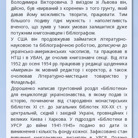
Володимира Вікторовича. З виїздом зі Львова він,
дійсно, був «вирваний з коренем» з того грунту, який
давав йому можливість творити, працювати. Тим
більшого подиву гідні мужність і наполегливість
вченого, що зумів у таких умовах залишитися дуже
потужним книгознавцем і бібліографом.
У США він продовжував займатися літературно-
науковою та бібліографічною роботою, дописуючи до
українсько-американських часописів, та працював в
НТШ і в УВАН, де очолив книгознавчі секції. Від літа
1952 до осені 1954 рр. працював у редакції щоденника
«Америка» як мовний редактор і коректор, а також
очолював Літературно-мистецьке товариство у
Філадельфії.
Дорошенко написав грунтовний розділ «Бібліотеки»
для енциклопедії українознавства, в якому подав їх
історію, починаючи від стародавніх монастирських
бібліотек XI ст. до загальних бібліотек ХІХ-ХХ ст. у
центральній, східній і західній Україні, провінційних і
великих Києва і Харкова. У підрозділі «Бібліотеки в
УРСР до війни 1941-1945» подано всі дати їх
виникнення і кількість фонду кожної. Зафіксовано стан
вивчення книгознавчих дисциплін в УРСР. Подано