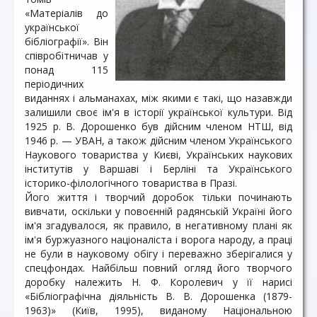
«Матеріалів до
української
бібліографії». Він
співробітничав у
понад 115
періодичних
виданнях і альманахах, між якими є такі, що назавжди
залишили своє ім'я в історії української культури. Від
1925 р. В. Дорошенко був дійсним членом НТШ, від
1946 р. — УВАН, а також дійсним членом Українського
Наукового товариства у Києві, Українських наукових
інститутів у Варшаві і Берліні та Українського
історико-філологічного товариства в Празі.
Його життя і творчий доробок тільки починають
вивчати, оскільки у повоєнній радянській Україні його
ім'я згадувалося, як правило, в негативному плані як
ім'я буржуазного націоналіста і ворога народу, а праці
не були в науковому обігу і переважно зберігалися у
спецфондах. Найбільш повний огляд його творчого
доробку належить Н. Ф. Королевич у її нарисі
«Бібліографічна діяльність В. В. Дорошенка (1879-
1963)» (Київ, 1995), виданому Національною