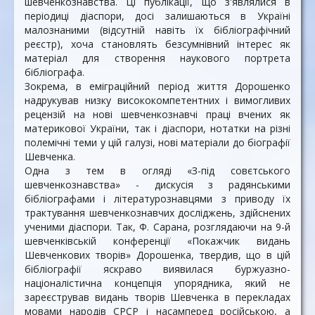
шевченкознавства. Ці публікації, що з'являлися в
періодиці діаспори, досі залишаються в Україні
малознаними (відсутній навіть їх бібліографічний
реєстр), хоча становлять безсумнівний інтерес як
матеріал для створення наукового портрета
бібліографа.
Зокрема, в еміграційний період життя Дорошенко
надрукував низку висококомпетентних і вимогливих
рецензій на нові шевченкознавчі праці вчених як
материкової України, так і діаспори, нотатки на різні
полемічні теми у цій галузі, нові матеріали до біографії
Шевченка.
Одна з тем в огляді «З-під совєтського
шевченкознавства» - дискусія з радянськими
бібліографами і літературознавцями з приводу їх
трактування шевченкознавчих досліджень, здійснених
ученими діаспори. Так, Ф. Сарана, розглядаючи на 9-й
шевченківській конференції «Покажчик видань
Шевченкових творів» Дорошенка, твердив, що в цій
бібліографії яскраво виявилася буржуазно-
націоналістична концепція упорядника, який не
зареєстрував видань творів Шевченка в перекладах
мовами народів СРСР і насамперед російською, а