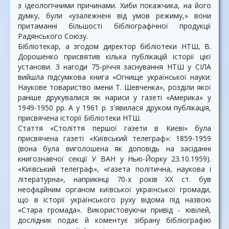
з ідеологічними причинами. Хиби покажчика, на його
думку, були «узалежнені від умов режиму,» вони
притаманні більшості бібліографічної продукції
Радянського Союзу.
Бібліотекар, а згодом директор бібліотеки НТШ, В.
Дорошенко присвятив кілька публікацій історії цієї
установи. З нагоди 75-річчя заснування НТШ у СІЛА
вийшла підсумкова книга «Огнище української науки:
Наукове товариство імени Т. Шевченка», розділи якої
раніше друкувалися як нариси у газеті «Америка» у
1949-1950 рр. А у 1961 р. з'явилася друком публікація,
присвячена історії Бібліотеки НТШ.
Стаття «Століття першої газети в Києві» була
присвячена газеті «Київський телеграф»: 1859-1959
(вона була виголошена як доповідь на засіданні
книгознавчої секції У ВАН у Нью-Йорку 23.10.1959).
«Київський телеграф», «газета політична, наукова і
літературна», наприкінці 70-х років XX ст. був
неофіційним органом київської української громади,
що в історії українського руху відома під назвою
«Стара громада». Використовуючи привід - ювілей,
дослідник подає й коментує зібрану бібліографію