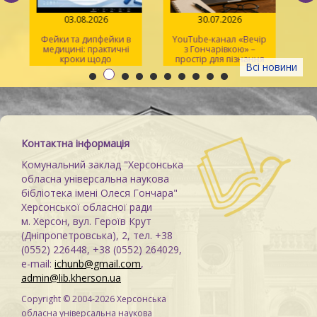
03.08.2026
30.07.2026
Фейки та дипфейки в
YouTube-канал «Вечір
медицині: практичні
з Гончарівкою» –
кроки щодо
простір для пізнання
Всі новини
розпізнавання
та натхнення
Контактна інформація
Комунальний заклад "Херсонська
обласна універсальна наукова
бібліотека імені Олеся Гончара"
Херсонської обласної ради
м. Херсон, вул. Героїв Крут
(Дніпропетровська), 2, тел. +38
(0552) 226448, +38 (0552) 264029,
e-mail:
ichunb@gmail.com
,
admin@lib.kherson.ua
Copyright © 2004-2026 Херсонська
обласна універсальна наукова