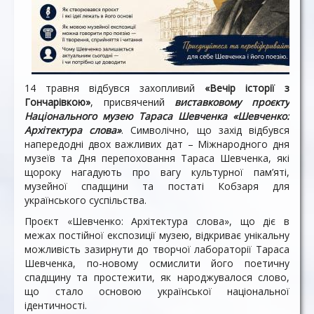
14 травня відбувся захопливий
«Вечір історії з
Гончарівкою»
, присвячений
виставковому проєкту
Національного музею Тараса Шевченка «Шевченко:
Архітектура слова»
. Символічно, що захід відбувся
напередодні двох важливих дат – Міжнародного дня
музеїв та Дня перепоховання Тараса Шевченка, які
щороку нагадують про вагу культурної пам’яті,
музейної спадщини та постаті Кобзаря для
українського суспільства.
Проєкт «Шевченко: Архітектура слова», що діє в
межах постійної експозиції музею, відкриває унікальну
можливість зазирнути до творчої лабораторії Тараса
Шевченка, по-новому осмислити його поетичну
спадщину та простежити, як народжувалося слово,
що стало основою української національної
ідентичності.