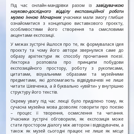
Під час онлайн-мандрівки разом із
завідувачкою
науково-дослідного відділу експозиційної роботи
музею Інною Мочарник
учасники мали змогу глибше
ознайомитися з концепцією виставкового проєкту,
особливостями його створення та смисловими
акцентами експозиції.
У межах зустрічі йшлося про те, як формувалася ідея
проєкту та чому його автори звернулися саме до
образу архітектури як способу прочитання поезії.
Лекторка розповіла про принципи побудови
експозиційного простору, роботу з рукописами,
цитатами, візуальними образами та музейними
предметами, які допомагають відвідувачеві не лише
читати Шевченка, а й буквально «увійти» у внутрішню
структуру його текстів.
Окрему увагу під час лекції було приділено тому, як
сучасна музейна мова дозволяє говорити про поезію
– процес її творення, осмислення та читання.
Учасники зустрічі обговорили, як експозиція може
стати простором діалогу між автором і відвідувачем, а
також як музей сьогодні працює не лише як місце