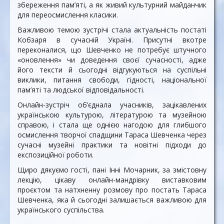
збереження пам’яті, а як живий культурний майданчик
для переосмислення класики.
Важливою темою зустрічі стала актуальність постаті
Кобзаря в сучасній Україні. Присутні вкотре
переконалися, що Шевченко не потребує штучного
«оновлення» чи доведення своєї сучасності, адже
його тексти й сьогодні відгукуються на суспільні
виклики, питання свободи, гідності, національної
пам’яті та людської відповідальності.
Онлайн-зустріч об’єднала учасників, зацікавлених
українською культурою, літературою та музейною
справою, і стала ще однією нагодою для глибшого
осмислення творчої спадщини Тараса Шевченка через
сучасні музейні практики та новітні підходи до
експозиційної роботи.
Щиро дякуємо гості, пані Інні Мочарник, за змістовну
лекцію, цікаву онлайн-мандрівку виставковим
проєктом та натхненну розмову про постать Тараса
Шевченка, яка й сьогодні залишається важливою для
українського суспільства.