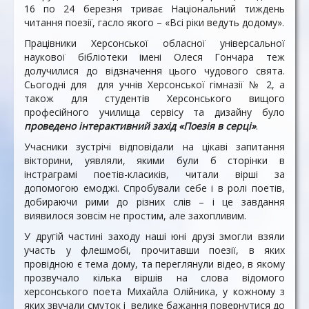
16 по 24 березня триває Національний тиждень
читання поезії, гасло якого – «Всі ріки ведуть додому».
Працівники Херсонської обласної універсальної
наукової бібліотеки імені Олеся Гончара теж
долучилися до відзначення цього чудового свята.
Сьогодні для для учнів Херсонської гімназії № 2, а
також для студентів Херсонського вищого
професійного училища сервісу та дизайну було
проведено інтерактивний захід «Поезія в серці»
.
Учасники зустрічі відповідали на цікаві запитання
вікторини, уявляли, якими були б сторінки в
інстраграмі поетів-класиків, читали вірші за
допомогою емоджі. Спробували себе і в ролі поетів,
добираючи рими до різних слів – і це завдання
виявилося зовсім не простим, але захопливим.
У другій частині заходу наші юні друзі змогли взяли
участь у флешмобі, прочитавши поезії, в яких
провідною є тема дому, та переглянули відео, в якому
прозвучало кілька віршів на слова відомого
херсонського поета Михайла Олійника, у кожному з
яких звучали смуток і велике бажання повернутися до