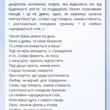
джерелом натхнення, подією, яка відволікла нас від
буденності життя та подарувала безліч позитивних
емоцій, і це не дивно, адже, як зауважує сучасна
поетка Леся Гук, «
слова тоді пливуть, немов співають,
і розтікаються солодким трунком. І в глибині
народжується спів…
»
Часом буває дивно на душі,
Коли є думка, та нема бажання,
То слово не римується в вірші –
Тоді не вірш виходить, а страждання.
А то…Слова бувають, як пісні,
І, наче діти, просять відпустити.
Тоді душа горить, немов вогні
І серце починає говорити
Про почуття, що груди розтинають,
Любов, чи відчай, долі подарунки…
Слова тоді пливуть, немов співають,
І розтікаються солодким трунком.
І в глибині народжується спів…
Коли вірші ідуть з самого серця,
Легкі, неначе крила у птахів,
Глибокі, як гірські озерця…