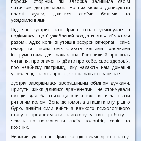
порожні сторінки, які авторка залишила своїм
читачкам для рефлексій. На них можна дописувати
власні думки, ділитися своїми болями та
усвідомленнями.
Під час зустрічі пані Ірина тепло усміхнулася і
поділилася, що її улюблений розділ книги – «Сміятися
разом». Адже коли внутрішні ресурси вичерпані, саме
гумор та щирий сміх стають нашими головними
інструментами для виживання. Говорили й про роль
читання, про значення дбати про себе, своє здоров’я,
про неабияку підтримку, яку надають нам домашні
улюбленці, і навіть про те, як правильно сваритися.
Зустріч завершилася зворушливим обміном думками.
Присутні жінки ділилися враженнями і не стримували
емоцій: для багатьох ця книга вже встигла стати
рятівним колом. Вона допомогла втишити внутрішню
бурю, знайти сили вийти з важкого психологічного
стану і продовжувати найважчу у світі роботу –
чекати на повернення своїх чоловіків, синів та
коханих.
Низький уклін пані Ірині за цю неймовірно вчасну,