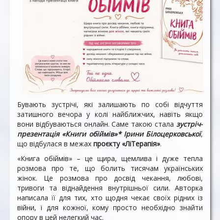
Бувають зустрічі, які залишають по собі відчуття
затишного вечора у колі найближчих, навіть якщо
вони відбуваються онлайн. Саме такою стала
зустріч-
презентація «Книги обіймів»* Ірини Білоцерковської
,
що відбулася в межах
проєкту «ЛіТерапія»
.
«Книга обіймів» – це щира, щемлива і дуже тепла
розмова про те, що болить тисячам українських
жінок. Це розмова про досвід чекання, любові,
тривоги та віднайдення внутрішньої сили. Авторка
написала її для тих, хто щодня чекає своїх рідних із
війни, і для кожної, кому просто необхідно знайти
опору в цей нелегкий час.