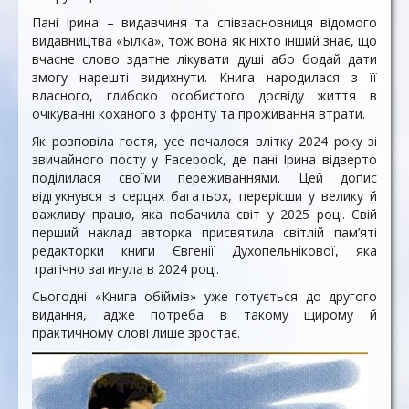
Пані Ірина – видавчиня та співзасновниця відомого
видавництва «Білка», тож вона як ніхто інший знає, що
вчасне слово здатне лікувати душі або бодай дати
змогу нарешті видихнути. Книга народилася з її
власного, глибоко особистого досвіду життя в
очікуванні коханого з фронту та проживання втрати.
Як розповіла гостя, усе почалося влітку 2024 року зі
звичайного посту у Facebook, де пані Ірина відверто
поділилася своїми переживаннями. Цей допис
відгукнувся в серцях багатьох, перерісши у велику й
важливу працю, яка побачила світ у 2025 році. Свій
перший наклад авторка присвятила світлій пам’яті
редакторки книги Євгенії Духопельнікової, яка
трагічно загинула в 2024 році.
Сьогодні «Книга обіймів» уже готується до другого
видання, адже потреба в такому щирому й
практичному слові лише зростає.