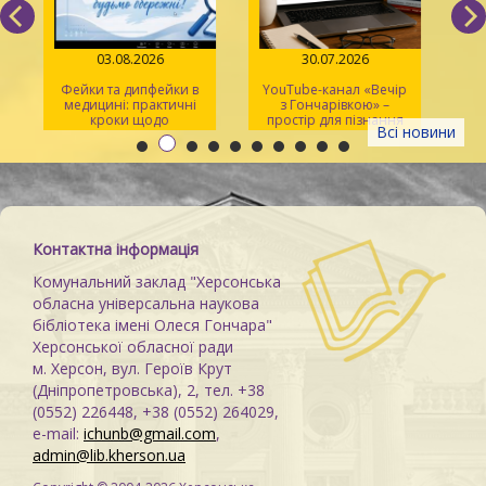
03.08.2026
30.07.2026
Фейки та дипфейки в
YouTube-канал «Вечір
медицині: практичні
з Гончарівкою» –
кроки щодо
простір для пізнання
Всі новини
розпізнавання
та натхнення
Контактна інформація
Комунальний заклад "Херсонська
обласна універсальна наукова
бібліотека імені Олеся Гончара"
Херсонської обласної ради
м. Херсон, вул. Героїв Крут
(Дніпропетровська), 2, тел. +38
(0552) 226448, +38 (0552) 264029,
e-mail:
ichunb@gmail.com
,
admin@lib.kherson.ua