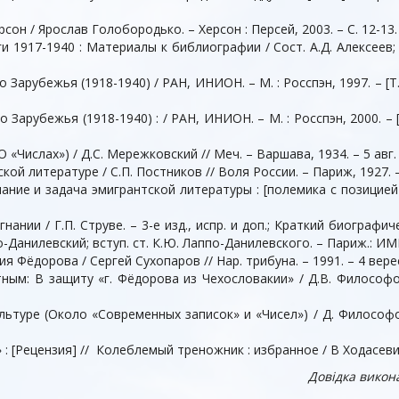
сон / Ярослав Голобородько. – Херсон : Персей, 2003. – С. 12-13.
и 1917-1940 : Материалы к библиографии / Сост. А.Д. Алексеев; 
 Зарубежья (1918-1940) / РАН, ИНИОН. – М. : Росспэн, 1997. – [Т
 Зарубежья (1918-1940) : / РАН, ИНИОН. – М. : Росспэн, 2000. –
Числах») / Д.С. Мережковский // Меч. – Варшава, 1934. – 5 авг. (№
ой литературе / С.П. Постников // Воля России. – Париж, 1927. – 
ание и задача эмигрантской литературы : [полемика с позицией «
гнании / Г.П. Струве. – 3-е изд., испр. и доп.; Краткий биограф
-Данилевский; вступ. ст. К.Ю. Лаппо-Данилевского. – Париж.: ИМКА
я Фёдорова / Сергей Сухопаров // Нар. трибуна. – 1991. – 4 вере
тным: В защиту «г. Фёдорова из Чехословакии» / Д.В. Философов
льтуре (Около «Современных записок» и «Чисел») / Д. Философов
: [Рецензия] // Колеблемый треножник : избранное / В Ходасевич.
Довідка викон