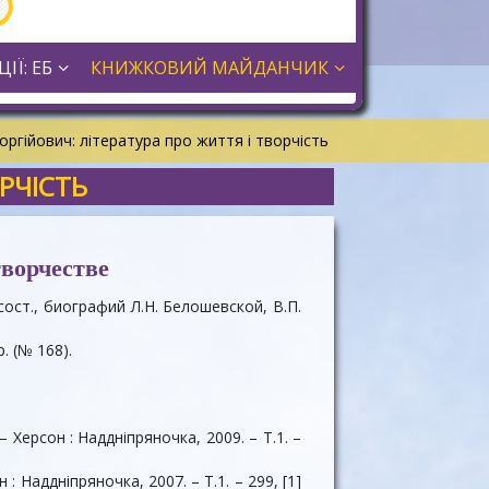
ІЇ: ЕБ
КНИЖКОВИЙ МАЙДАНЧИК
ргійович: література про життя і творчість
РЧІСТЬ
творчестве
 сост., биографий Л.Н. Белошевской, В.П.
. (№ 168).
 – Херсон : Наддніпряночка, 2009. – Т.1. –
 : Наддніпряночка, 2007. – Т.1. – 299, [1]