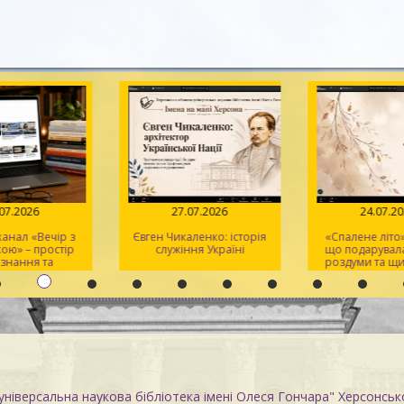
.07.2026
27.07.2026
24.07.2
анал «Вечір з
Євген Чикаленко: історія
«Спалене літо»
ою» – простір
служіння Україні
що подарувала
ізнання та
роздуми та щи
тхнення
ніверсальна наукова бібліотека імені Олеся Гончара" Херсонськ