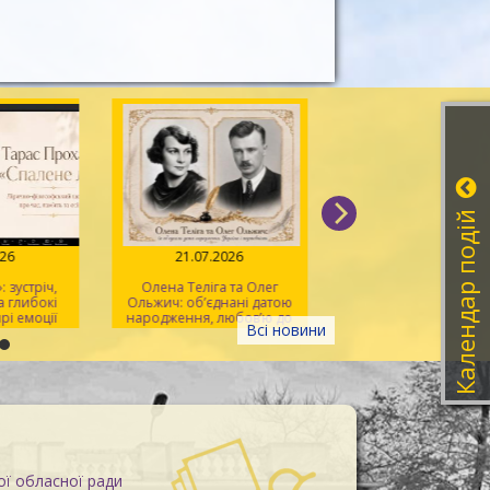
Календар подій
026
21.07.2026
20.07.2026
: зустріч,
Олена Теліга та Олег
Мистецтво розпізна
 глибокі
Ольжич: об’єднані датою
фейків
рі емоції
народження, любов’ю до
Всі новини
України та жертовністю
заради неї
ої обласної ради