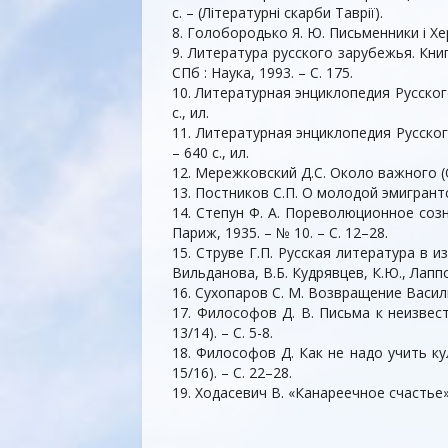
с. – (Літературні скарби Таврії).
8. Голобородько Я. Ю. Письменники і Хер
9. Литература русского зарубежья. Книг
СПб : Наука, 1993. – С. 175.
10. Литературная энциклопедия Русского
с., ил.
11. Литературная энциклопедия Русского
– 640 с., ил.
12. Мережковский Д.С. Около важного (О «
13. Постников С.П. О молодой эмигрантск
14. Степун Ф. А. Пореволюционное созн
Париж, 1935. – № 10. – С. 12–28.
15. Струве Г.П. Русская литература в из
Вильданова, В.Б. Кудрявцев, К.Ю., Лаппо
16. Сухопаров С. М. Возвращение Васили
17. Философов Д. В. Письма к неизвес
13/14). – С. 5-8.
18. Философов Д. Как не надо учить ку
15/16). – С. 22–28.
19. Ходасевич В. «Канареечное счастье» 