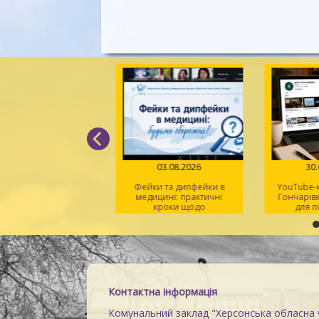
05.08.2026
03.08.2026
30
д поміж рядків» –
Фейки та дипфейки в
YouTube-к
 світла, віри й надії
медицині: практичні
Гончарівк
кроки щодо
для п
розпізнавання
на
Контактна інформація
Комунальний заклад "Херсонська обласна у