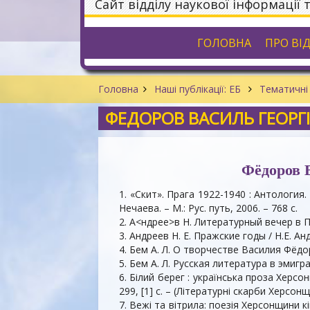
Сайт відділу наукової інформації 
ГОЛОВНА
ПРО ВІ
Головна
Наші публікації: ЕБ
Тематичні 
ФЕДОРОВ ВАСИЛЬ ГЕОРГІ
Фёдоров В
1. «Скит». Прага 1922-1940 : Антология.
Нечаева. – М.: Рус. путь, 2006. – 768 с.
2. А<ндрее>в Н. Литературный вечер в Пр
3. Андреев Н. Е. Пражские годы / Н.Е. Ан
4. Бем А. Л. О творчестве Василия Фёдоро
5. Бем А. Л. Русская литература в эмигра
6. Білий берег : українська проза Херсонщ
299, [1] с. – (Літературні скарби Херсонщ
7. Вежі та вітрила: поезія Херсонщини кін