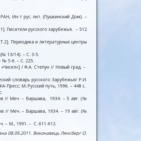
РАН, Ин-т рус. лит. (Пушкинский Дом). –
.1]. Писатели русского зарубежья. – 512
 [Т.2]. Периодика и литературные центры
 13/14). – С. 3-5.
№ 5-6. – С. 225.
Чисел»] / Ф.А. Степун // Новый град. –
ический словарь русского Зарубежья/ Р.И.
-Пресс; М.:Русский путь, 1996. – 448 с.
с.
 // Меч. – Варшава, 1934. – 5 авг. (№
 // Меч. – Варшава, 1934. – 19 авг. (№
 – М., 1991. – С. 611-612.
ана 08.09.2011. Виконавець Лянсберг О.