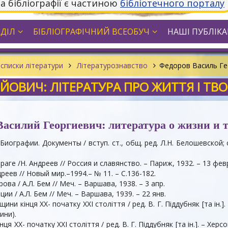
та бібліографії є частиною
бібліотечного порталу
ДДІЛ
БІБЛІОГРАФІЧНИЙ ВСЕОБУЧ
НАШІ ПУБЛІКАЦ
списки літератури
Літературознавство
Федоров Василь Гео
ЙОВИЧ: ЛІТЕРАТУРА ПРО ЖИТТЯ І ТВО
асилий Георгиевич: литература о жизни и 
 Биографии. Документы / вступ. ст., общ. ред. Л.Н. Белошевской;
аге /Н. Андреев // Россия и славянство. – Париж, 1932. – 13 февр
дреев // Новый мир.–1994.– № 11. – С.136-182.
ва / А.Л. Бем // Меч. – Варшава, 1938. – 3 апр.
ции / А.Л. Бем // Меч. – Варшава, 1939. – 22 янв.
ини кінця XX- початку XXI століття / ред. В. Г. Піддубняк [та ін.].
ини).
ця XX- початку XXI століття / ред. В. Г. Піддубняк [та ін.]. – Херсон