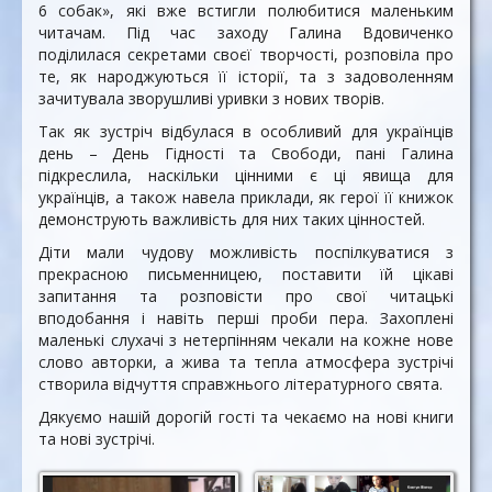
6 собак», які вже встигли полюбитися маленьким
читачам. Під час заходу Галина Вдовиченко
поділилася секретами своєї творчості, розповіла про
те, як народжуються її історії, та з задоволенням
зачитувала зворушливі уривки з нових творів.
Так як зустріч відбулася в особливий для українців
день – День Гідності та Свободи, пані Галина
підкреслила, наскільки цінними є ці явища для
українців, а також навела приклади, як герої її книжок
демонструють важливість для них таких цінностей.
Діти мали чудову можливість поспілкуватися з
прекрасною письменницею, поставити їй цікаві
запитання та розповісти про свої читацькі
вподобання і навіть перші проби пера. Захоплені
маленькі слухачі з нетерпінням чекали на кожне нове
слово авторки, а жива та тепла атмосфера зустрічі
створила відчуття справжнього літературного свята.
Дякуємо нашій дорогій гості та чекаємо на нові книги
та нові зустрічі.