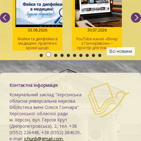
03.08.2026
30.07.2026
Фейки та дипфейки в
YouTube-канал «Вечір
медицині: практичні
з Гончарівкою» –
кроки щодо
простір для пізнання
Всі новини
розпізнавання
та натхнення
Контактна інформація
Комунальний заклад "Херсонська
обласна універсальна наукова
бібліотека імені Олеся Гончара"
Херсонської обласної ради
м. Херсон, вул. Героїв Крут
(Дніпропетровська), 2, тел. +38
(0552) 226448, +38 (0552) 264029,
e-mail:
ichunb@gmail.com
,