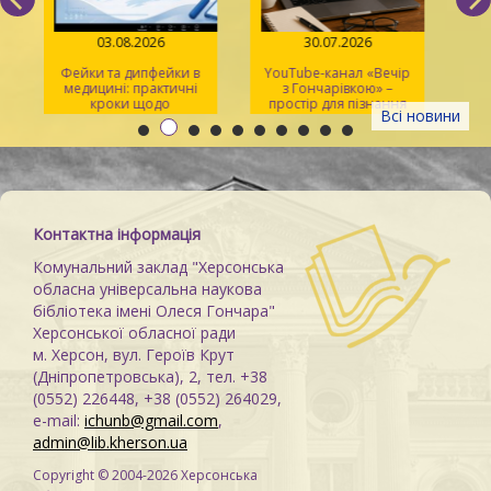
03.08.2026
30.07.2026
Фейки та дипфейки в
YouTube-канал «Вечір
медицині: практичні
з Гончарівкою» –
кроки щодо
простір для пізнання
Всі новини
розпізнавання
та натхнення
Контактна інформація
Комунальний заклад "Херсонська
обласна універсальна наукова
бібліотека імені Олеся Гончара"
Херсонської обласної ради
м. Херсон, вул. Героїв Крут
(Дніпропетровська), 2, тел. +38
(0552) 226448, +38 (0552) 264029,
e-mail:
ichunb@gmail.com
,
admin@lib.kherson.ua
Copyright © 2004-2026 Херсонська