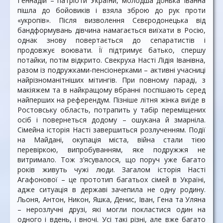
Геннадій – патріоти України, молодша донька Іванна
пішла до бойовиків і взяла зброю до рук проти
«укропів». Після визволення Сєвєродонецька від
бандформувань дівчина намагається виїхати в Росію,
однак знову повертається до сепаратистів і
продовжує воювати. Її підтримує батько, спершу
потайки, потім відкрито. Свекруха Насті Лідія Іванівна,
разом із подружками-пенсіонерками – активні учасниці
найрізноманітніших мітингів. При повному параді, з
макіяжем та в найкращому вбранні поспішають серед
найперших на референдум. Пізніше літня жінка виїде в
Ростовську область, потрапить у табір переміщених
осіб і повернеться додому – ошукана й змарніла.
Сімейна історія Насті завершиться розлученням. Події
на Майдані, окупація міста, війна стали тією
перевіркою, випробуванням, яке подружжя не
витримало. Тож з’ясувалося, що поруч уже багато
років живуть чужі люди. Загалом історія Насті
Агафонової – це прототип багатьох сімей в Україні,
адже ситуація в державі зачепила не одну родину.
Льоня, Антон, Никон, Яшка, Денис, Іван, Гена та Уляна
– нерозлучні друзі, які могли покластися один на
одного і вдень, і вночі. Усі такі різні, але вже багато