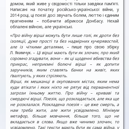
домом, який живе у свідомості тільки завдяки пам’яті.
Написані на початку російсько-української війни, у
2014 році, ці поезії досі звучать болем, люттю і єдиним
прагненням – побачити абрикоси Донбасу. Нехай
обпалені війною, але українські.
«
Про війну вірші можуть бути лише голі, як дроти без
ізоляції, дуже прості та без надмірних кучерявостей,
але із чіткими деталями
, – пише про свою збірку
Л. Якимчук. –
Ці вірші мають бути як злочин, про який
соромно згадувати, вони
–
як ці щоденні вбивства без
прикрас, неприємні болючі вірші
–
як допити
заручників, яким ставлять банки на живіт, яких
ґвалтують, у яких стріляють.
Вірші, як мешканці в окупованих містах, яким нема
куди втікати і яких ніхто не рятує від перманентної
загрози їхньому життю. Про війну
–
криваві та
смердючі вірші. Поезія, що розкладається, але яка ще
не розклалася. Розкладена поезія
–
це вже смерть, а
нам треба жити, але жити усвідомлено. Мінімум
метафор, більше мовчання, більше того, що не
вкладається в слова. Якщо вже чинимо злочин, то
усвідомлено. Такі тексти мають бути як сама війна, у