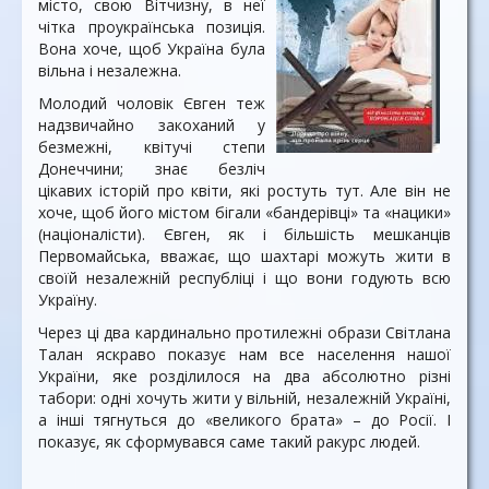
місто, свою Вітчизну, в неї
чітка проукраїнська позиція.
Вона хоче, щоб Україна була
вільна і незалежна.
Молодий чоловік Євген теж
надзвичайно закоханий у
безмежні, квітучі степи
Донеччини; знає безліч
цікавих історій про квіти, які ростуть тут. Але він не
хоче, щоб його містом бігали «бандерівці» та «нацики»
(націоналісти). Євген, як і більшість мешканців
Первомайська, вважає, що шахтарі можуть жити в
своїй незалежній республіці і що вони годують всю
Україну.
Через ці два кардинально протилежні образи Світлана
Талан яскраво показує нам все населення нашої
України, яке розділилося на два абсолютно різні
табори: одні хочуть жити у вільній, незалежній Україні,
а інші тягнуться до «великого брата» – до Росії. І
показує, як сформувався саме такий ракурс людей.