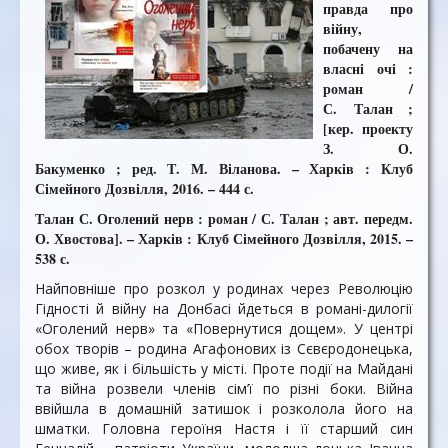
правда про
війну,
побачену на
власні очі :
роман /
С. Талан ;
[кер. проекту
З. О.
Бакуменко ; ред. Т. М. Віланова. – Харків : Клуб
Сімейного Дозвілля, 2016. – 444 с.
Талан С. Оголений нерв : роман / С. Талан ; авт. передм.
О. Хвостова]. – Харків : Клуб Сімейного Дозвілля, 2015. –
538 с.
Найповніше про розкол у родинах через Революцію
Гідності й війну на Донбасі йдеться в романі-дилогії
«Оголений нерв» та «Повернутися дощем». У центрі
обох творів – родина Агафонових із Сєвєродонецька,
що живе, як і більшість у місті. Проте події на Майдані
та війна розвели членів сім’ї по різні боки. Війна
ввійшла в домашній затишок і розколола його на
шматки. Головна героїня Настя і її старший син