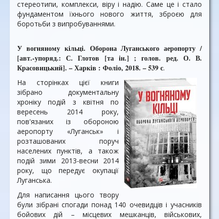
стереотипи, комплекси, віру і надію. Саме це і стало
фундаментом їхнього нового життя, зброєю для
боротьби з випробуваннями.
У вогняному кільці. Оборона Луганського аеропорту /
[авт.-упоряд.: С. Глотов [та ін.] ; голов. ред. О. В.
Красовицький]. – Харків : Фоліо, 2018. – 539 с
.
На сторінках цієї книги
зібрано документальну
хроніку подій з квітня по
вересень 2014 року,
пов'язаних із обороною
аеропорту «Луганськ» і
розташованих поруч
населених пунктів, а також
подій зими 2013-весни 2014
року, що передує окупації
Луганська.
Для написання цього твору
були зібрані спогади понад 140 очевидців і учасників
бойових дій – місцевих мешканців, військових,