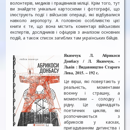
волонтерів, медиків і працівників міліції. Крім того, тут
ви знайдете унікальні картосхеми і фотографії, що
ілюструють події і військові операції, які відбувалися
навколо аеропорту. А головною особливістю цієї
книги є те, що вона містить коментарі військових
експертів, дослідників і офіцерів з аналізом основних
подій, а також список загиблих там українських бійців.
Якимчук Л. Абрикоси
Донбасу / Л. Якимчук. -
Львів : Видавництво Старого
Лева, 2015. – 192 с.
Це вірші, які повертають у
реальність, моментами
воєнну і страшну, а
моментами – солодку і
рідну. Це одинадцять
поетичних циклів, які
розпочинаються з
абрикосів у касках,
пригадуванням дитинства і