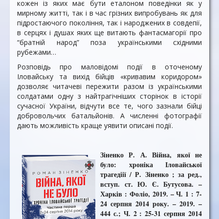
кожен із яких має бути еталоном поведінки як у
мирному житті, так і в час грізних випробувань як для
підростаючого покоління, так і народжених в совдепії,
в серцях і душах яких ще витають фантасмагорії про
“братній народ” поза українськими східними
рубежами…
Розповідь про маловідомі події в оточеному
Іловайську та вихід бійців «кривавим коридором»
дозволяє читачеві пережити разом із українськими
солдатами одну з найтрагічніших сторінок в історії
сучасної України, відчути все те, чого зазнали бійці
добровольчих батальйонів. А численні фотографії
дають можливість краще уявити описані події.
Зіненко Р. А. Війна, якої не
було: хроніка Іловайської
трагедіії / Р. Зіненко ; за ред.,
вступ. ст. Ю. Є. Бутусова. –
Харків : Фоліо, 2019. – Ч. 1 : 7-
24 серпня 2014 року. – 2019. –
444 с.; Ч. 2 : 25-31 серпня 2014