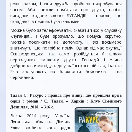
років разом, і їхня дружба пройшла випробування
часом. Аби завжди пам’ятати про друзів, навіть
вигадали кодове слово ЛУГАНДІЯ – пароль, що
складався з перших букв їхніх імен.
Можна було зателефонувати, сказати тихо у слухавку
«Лугандія», і буде зрозуміло, що комусь скрутно.
Можна покликати на допомогу, і всі восьмеро
знатимуть, що потрібна поміч. Однак під час окупації
Сєвєродонецька так само розійдуться й шляхи
нерозлучних змалечку друзів. Геннадій і Уляна
добровольцями підуть до українського війська, Іван та
Яків заступають на блокпости бойовиків – на
чергування.
Талан С. Ракурс : правда про війну, що пройшла крізь
серце : роман / С. Талан. – Харків : Клуб Сімейного
Дозвілля, 2018. – 316 с.
Весна 2014 року, Україна,
Луганська область. Дівчина
Еліна любить своє рідно