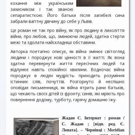
кохання між українським
захисником і так званою
сепаратисткою. Його батьки після загибелі сина
забрали вагітну дівчину до себе у Львів.
Це роман не так про війну, як про людину в лихоліття
війни, про любов, що, змінюючи людей, здатна стерти
межі та здолати найскладніші обставини.
Авторка поетапно описує, як війна змінює світогляд
людини і породжує нові цінності в її житті. Як вона
здатна перевернути життя пересічних людей та
відлунює навіть спокійної хвилини. Водночас війна
породжує в людях мудрість: приходить розуміння
істинних слів, почуттів. Розгорнуто й неспішно
оповідає письменниця, як війна ятрить рани батьків,
що чекають своїх дітей із фронту; синів, які мріють про
повернення додому, турботу, гарячу домашню їжу.
Жадан C. Інтернат : роман /
С. Жадан ; [відп. ред. Є.
Лопата].
Чернівці : Meridian
–