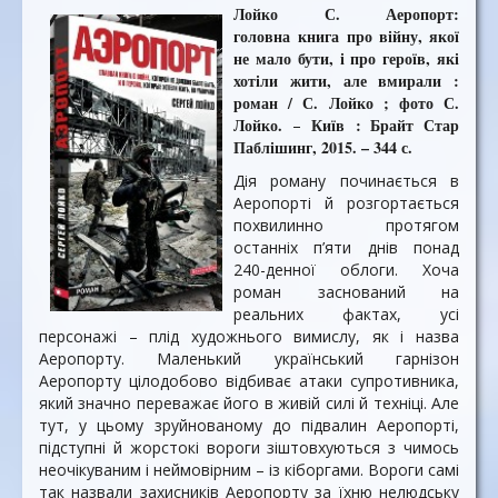
Лойко С. Аеропорт:
головна книга про війну, якої
не мало бути, і про героїв, які
хотіли жити, але вмирали :
роман / С. Лойко ; фото С.
Лойко.
Київ : Брайт Стар
–
Паблішинг, 2015. – 344 с.
Дія роману починається в
Аеропорті й розгортається
похвилинно протягом
останніх п’яти днів понад
240-денної облоги. Хоча
роман заснований на
реальних фактах, усі
персонажі – плід художнього вимислу, як і назва
Аеропорту. Маленький український гарнізон
Аеропорту цілодобово відбиває атаки супротивника,
який значно переважає його в живій силі й техніці. Але
тут, у цьому зруйнованому до підвалин Аеропорті,
підступні й жорстокі вороги зіштовхуються з чимось
неочікуваним і неймовірним – із кіборгами. Вороги самі
так назвали захисників Аеропорту за їхню нелюдську