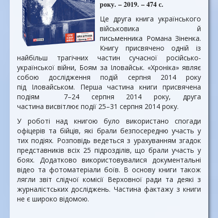
року. – 2019. – 474 с.
Це друга книга українського
військовика й
письменника Романа Зіненка.
Книгу присвячено одній із
найбільш трагічних частин сучасної російсько-
української війни, Боям за Іловайськ. «Хроніка» являє
собою дослідження подій серпня 2014 року
під Іловайськом. Перша частина книги присвячена
подіям 7–24 серпня 2014 року, друга
частина висвітлює події 25–31 серпня 2014 року.
У роботі над книгою було використано спогади
офіцерів та бійців, які брали безпосередню участь у
тих подіях. Розповідь ведеться з урахуванням згадок
представників всіх 25 підрозділів, що брали участь у
боях. Додатково використовувалися документальні
відео та фотоматеріали боїв. В основу книги також
лягли звіт слідчої комісії Верховної ради та деякі з
журналістських досліджень. Частина фактажу з книги
не є широко відомою.