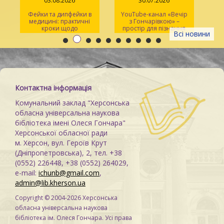
03.08.2026
30.07.2026
Фейки та дипфейки в
YouTube-канал «Вечір
медицині: практичні
з Гончарівкою» –
кроки щодо
простір для пізнання
Всі новини
розпізнавання
та натхнення
Контактна інформація
Комунальний заклад "Херсонська
обласна універсальна наукова
бібліотека імені Олеся Гончара"
Херсонської обласної ради
м. Херсон, вул. Героїв Крут
(Дніпропетровська), 2, тел. +38
(0552) 226448, +38 (0552) 264029,
e-mail:
ichunb@gmail.com
,
admin@lib.kherson.ua
Copyright © 2004-2026 Херсонська
обласна універсальна наукова
бібліотека ім. Олеся Гончара. Усі права