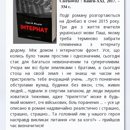
Czernowitz : Книги-XXI, 2017.
–
334 с.
Події роману розгортаються
на Донбасі в січні 2015 року.
Три дні з життя вчителя
української мови Паші, якому
треба терміново забрати
племінника з інтернату
додому. Між домом і інтернатом фронт. Усе, що
колись було таким простим і однозначним, сьогодні
стає для багатьох невизначеним та суперечливим.
Учора ми всі були земляками і братами, а сьогодні
стоїш на своїй землі і не знаєш чи часом не
пристрелить тебе вчорашній учень. ...пусті поневічені
обстрілами вулиці, будинки без вікон, стін, живих
людей..., підвали зі спертим запахом, де люди змушені
ховатися тижнями, адже "прилетіти" може в будь-
який момент, очі військових, біль поранених ... – усе це
описано в романі надзвичайно реалістично і страшно,
страшно, страшно... Та головний ляк у нашого героя
насправді викликає питання «ти за кого?» – прийшов
час визначитися!