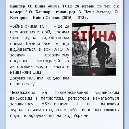
Кашпор О. Війна очима ТСН: 28 історій по той бік
камери / О. Кашпор ; голов. ред. А. Чех ; фоторед. О.
Костирко. – Київ : Основи, [2015]. – 213 с.
«Війна очима ТСН» – це 28
проникливих історій, героями
яких є журналісти, які своїми
очима бачили все те, що
відбувається в зоні АТО. А
завдяки органічному
поєднанню фотографій та
авторських есе, ця книга є
найважливішим
документальним свідченням
нашого часу.
Незважаючи на співпереживання українським
військовим і патріотизм, репортери намагаються
залишатися об'єктивними і, не змінюючи
журналістським стандартам, об'єктивно висвітлюють
події, що відбуваються на сході України.