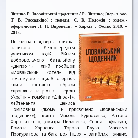
Зіненко Р. Іловайський щоденник / Р. Зіненко; [пер. з рос.
Т. В. Рассадкіної ; передм. Є. В. Положія ; худож.-
оформлювач Л. П. Вировець]. – Харків : Фоліо, 2018. –
281 с.
Це чесна і відверта книжка,
написана безпосереднім
учасником подій, бійцем
добровольчого батальйону
«Дніпро-1», який пройшов
«Іловайський котел» від
початку до кінця. Зі сторінок
книги постають образи
справжніх патріотів і героїв
України – комбата «Дніпра-1»,
лейтенанта Дениса
Томіловича (якому й присвячено «Іловайський
щоденник»), воїнів Миколи Курносенка, Антона
Хорольського, Дмитра Пелипенка, Сергія Тафійчука,
Романа Харченка, Тараса Бруса, Максима
Прокуратова та багатьох інших – загиблих і живих,