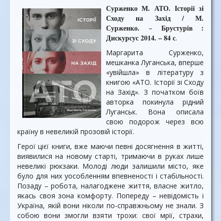
Сурженко М. АТО. Історії зі
Сходу на Захід / М.
Сурженко.
Брустурів :
–
Дискурсус 2014. – 84 с
.
Маргарита Сурженко,
мешканка Луганська, вперше
«увійшла» в літературу з
книгою «АТО. Історії зі Сходу
на Захід». З початком боїв
авторка покинула рідний
Луганськ. Вона описала
свою подорож через всю
країну в невеликій прозовій історії.
Герої цієї книги, вже маючи певні досягнення в житті,
виявилися на новому старті, тримаючи в руках лише
невеликі рюкзаки. Молоді люди залишили місто, яке
було для них уособленням впевненості і стабільності.
Позаду – робота, налагоджене життя, власне житло,
якась своя зона комфорту. Попереду – невідомість і
Україна, якій вони ніколи по-справжньому не знали. З
собою вони змогли взяти трохи: свої мрії, страхи,