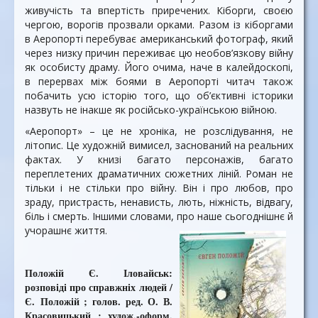
живучість та впертість приречених. Кіборги, своєю
чергою, ворогів прозвали орками. Разом із кіборгами
в Аеропорті перебуває американський фотограф, який
через низку причин переживає цю необов’язкову війну
як особисту драму. Його очима, наче в калейдоскопі,
в перервах між боями в Аеропорті читач також
побачить усю історію того, що об’єктивні історики
назвуть не інакше як російсько-українською війною.
«Аеропорт» – це не хроніка, не розслідування, не
літопис. Це художній вимисел, заснований на реальних
фактах. У книзі багато персонажів, багато
переплетених драматичних сюжетних ліній. Роман не
тільки і не стільки про війну. Він і про любов, про
зраду, пристрасть, ненависть, лють, ніжність, відвагу,
біль і смерть. Іншими словами, про наше сьогоднішнє й
учорашнє життя.
Положій Є. Іловайськ:
розповіді про справжніх людей /
Є. Положій ; голов. ред. О. В.
Красовицький ; худож.-оформ.