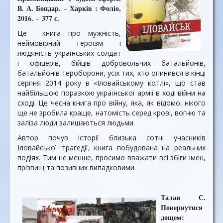
В. А. Бондар.
Харків : Фоліо,
–
2016.
377 с.
–
Це книга про мужність,
неймовірний героїзм і
людяність українських солдат
і офіцерів, бійців добровольчих батальйонів,
батальйонів тероборони, усіх тих, хто опинився в кінці
серпня 2014 року в «Іловайському котлі», що став
найбільшою поразкою української армії в ході війни на
сході. Це чесна книга про війну, яка, як відомо, нікого
ще не зробила краще, натомість серед крові, вогню та
заліза люди залишаються людьми.
Автор почув історії близька сотні учасників
Іловайської трагедії, книга побудована на реальних
подіях. Тим не менше, просимо вважати всі збіги імен,
прізвищ та позивних випадковими.
Талан С.
Повернутися
дощем: