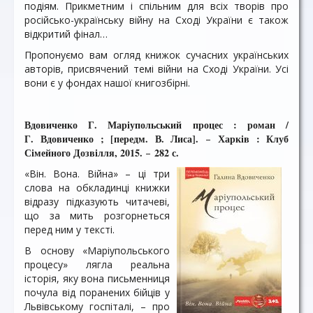
подіям. Прикметним і спільним для всіх творів про
російсько-українську війну на Сході України є також
відкритий фінал…
Пропонуємо вам огляд книжок сучасних українських
авторів, присвячений темі війни на Сході України. Усі
вони є у фондах нашої книгозбірні.
Вдовиченко Г. Маріупольський процес : роман /
Г. Вдовиченко ; [передм. В. Лиса].
Харків : Клуб
–
Сімейного Дозвілля, 2015.
282 с.
–
«Він. Вона. Війна» – ці три
слова на обкладинці книжки
відразу підказують читачеві,
що за мить розгорнеться
перед ним у тексті.
В основу «Маріупольського
процесу» лягла реальна
історія, яку вона письменниця
почула від поранених бійців у
Львівському госпіталі, – про