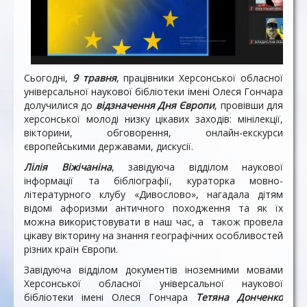
Сьогодні,
9 травня
, працівники Херсонської обласної
універсальної наукової бібліотеки імені Олеся Гончара
долучилися до
відзначення Дня Європи
, провівши для
херсонської молоді низку цікавих заходів: мінілекції,
вікторини, обговорення, онлайн-екскурси
європейськими державами, дискусії.
Лілія Віжічаніна
, завідуюча відділом наукової
інформації та бібліографії, кураторка мовно-
літературного клубу «Дивослово», нагадала дітям
відомі афоризми античного походження та як їх
можна використовувати в наш час, а також провела
цікаву вікторину на знання географічних особливостей
різних країн Європи.
Завідуюча відділом документів іноземними мовами
Херсонської обласної універсальної наукової
бібліотеки імені Олеся Гончара
Тетяна Донченко