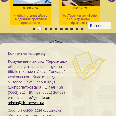
03.08.2026
30.07.2026
Фейки та дипфейки в
YouTube-канал «Вечір
медицині: практичні
з Гончарівкою» –
кроки щодо
простір для пізнання
Всі новини
розпізнавання
та натхнення
Контактна інформація
Комунальний заклад "Херсонська
обласна універсальна наукова
бібліотека імені Олеся Гончара"
Херсонської обласної ради
м. Херсон, вул. Героїв Крут
(Дніпропетровська), 2, тел. +38
(0552) 226448, +38 (0552) 264029,
e-mail:
ichunb@gmail.com
,
admin@lib.kherson.ua
Copyright © 2004-2026 Херсонська
обласна універсальна наукова