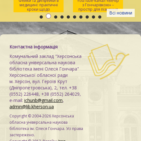
Фейки та дипфейки в
YouTube-канал «Вечір
медицині: практичні
з Гончарівкою» –
кроки щодо
простір для пізнання
Всі новини
розпізнавання
та натхнення
Контактна інформація
Комунальний заклад "Херсонська
обласна універсальна наукова
бібліотека імені Олеся Гончара"
Херсонської обласної ради
м. Херсон, вул. Героїв Крут
(Дніпропетровська), 2, тел. +38
(0552) 226448, +38 (0552) 264029,
e-mail:
ichunb@gmail.com
,
admin@lib.kherson.ua
Copyright © 2004-2026 Херсонська
обласна універсальна наукова
бібліотека ім. Олеся Гончара. Усі права
застережено.