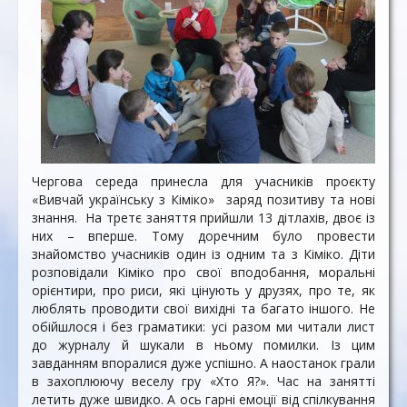
Чергова середа принесла для учасників проєкту
«Вивчай українську з Кіміко» заряд позитиву та нові
знання. На третє заняття прийшли 13 дітлахів, двоє із
них – вперше. Тому доречним було провести
знайомство учасників один із одним та з Кіміко. Діти
розповідали Кіміко про свої вподобання, моральні
орієнтири, про риси, які цінують у друзях, про те, як
люблять проводити свої вихідні та багато іншого. Не
обійшлося і без граматики: усі разом ми читали лист
до журналу й шукали в ньому помилки. Із цим
завданням впоралися дуже успішно. А наостанок грали
в захоплюючу веселу гру «Хто Я?». Час на занятті
летить дуже швидко. А ось гарні емоції від спілкування