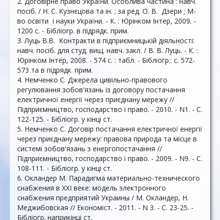
2. Договірне право України. Особлива частина : навч.
посіб. / Н. С. Кузнєцова та ін. ; за ред. О. В. Дзери ; М-
во освіти і науки України. - К. : Юрінком Інтер, 2009. -
1200 с. - Бібліогр. в підрядк. прим.
3. Луць В.В. Контракти в підприємницькій діяльності:
навч. посіб. для студ. вищ. навч. закл. / В. В. Луць. - К. :
Юрiнком Iнтер, 2008. - 574 с. : табл. - Бібліогр.: с. 572-
573 та в підрядк. прим.
4. Немченко С. Джерела цивільно-правового
регулювання зобов'язань із договору постачання
електричної енергії через приєднану мережу //
Підприємництво, господарство і право. - 2010. - N1. - С.
122-125. - Бібліогр. у кінці ст.
5. Немченко С. Договір постачання електричної енергії
через приєднану мережу: правова природа та місце в
системі зобов'язань з енергопостачання //
Підприємництво, господарство і право. - 2009. - N9. - С.
108-111. - Бібліогр. у кінці ст.
6. Окландер М. Парадигма материально-технического
снабжения в XXI веке: модель электронного
снабжения предприятий Украины / М. Окландер, Н.
Меджибовская // Економіст. - 2011. - N 3. - С. 23-25. -
Бібліогр. наприкінці ст.