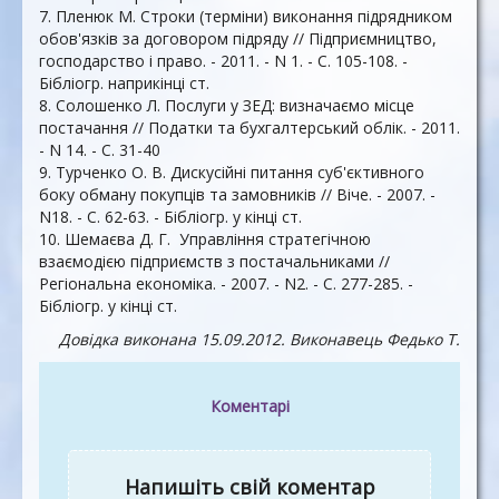
7. Пленюк М. Строки (терміни) виконання підрядником
обов'язків за договором підряду // Підприємництво,
господарство і право. - 2011. - N 1. - С. 105-108. -
Бібліогр. наприкінці ст.
8. Солошенко Л. Послуги у ЗЕД: визначаємо місце
постачання // Податки та бухгалтерський облік. - 2011.
- N 14. - С. 31-40
9. Турченко О. В. Дискусійні питання суб'єктивного
боку обману покупців та замовників // Віче. - 2007. -
N18. - С. 62-63. - Бібліогр. у кінці ст.
10. Шемаєва Д. Г. Управління стратегічною
взаємодією підприємств з постачальниками //
Регіональна економіка. - 2007. - N2. - С. 277-285. -
Бібліогр. у кінці ст.
Довідка виконана 15.09.2012. Виконавець Федько Т.
Коментарі
Напишіть свій коментар