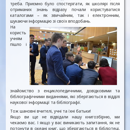
треба. Приємно було спостерігати, як школярі після
отриманих знань відразу почали користуватися
каталогами – як звичайним, так і електронним,
шукаючи інформацію зі своїх вподобань.
На
користь
учням
пішло і
знайомство з енциклопедичними, довідковими та
бібліографічними виданнями, які зберігаються в відділі
наукової інформації та бібліографії.
Тож шановні вчителі, учні та їхні батьки!
Якщо ви ще не відвідали нашу книгозбірню, ми
чекаємо вас. І якщо у вас виникають запитання, як не
потонути в океані книг, що зберігаються в бібліотеці,