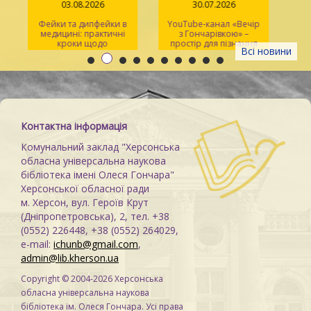
03.08.2026
30.07.2026
Фейки та дипфейки в
YouTube-канал «Вечір
медицині: практичні
з Гончарівкою» –
кроки щодо
простір для пізнання
Всі новини
розпізнавання
та натхнення
Контактна інформація
Комунальний заклад "Херсонська
обласна універсальна наукова
бібліотека імені Олеся Гончара"
Херсонської обласної ради
м. Херсон, вул. Героїв Крут
(Дніпропетровська), 2, тел. +38
(0552) 226448, +38 (0552) 264029,
e-mail:
ichunb@gmail.com
,
admin@lib.kherson.ua
Copyright © 2004-2026 Херсонська
обласна універсальна наукова
бібліотека ім. Олеся Гончара. Усі права