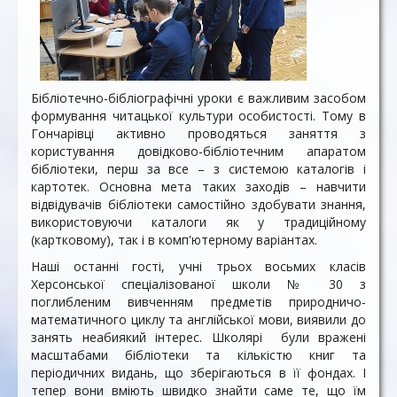
Бібліотечно-бібліографічні уроки є важливим засобом
формування читацької культури особистості. Тому в
Гончарівці активно проводяться заняття з
користування довідково-бібліотечним апаратом
бібліотеки, перш за все – з системою каталогів і
картотек. Основна мета таких заходів – навчити
відвідувачів бібліотеки самостійно здобувати знання,
використовуючи каталоги як у традиційному
(картковому), так і в комп'ютерному варіантах.
Наші останні гості, учні трьох восьмих класів
Херсонської спеціалізованої школи № 30 з
поглибленим вивченням предметів природничо-
математичного циклу та англійської мови, виявили до
занять неабиякий інтерес. Школярі були вражені
масштабами бібліотеки та кількістю книг та
періодичних видань, що зберігаються в її фондах. І
тепер вони вміють швидко знайти саме те, що їм