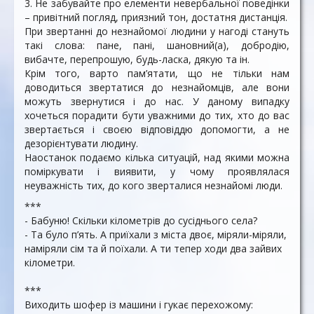
3. Не забувайте про елементи невербальної поведінки
– привітний погляд, приязний тон, достатня дистанція.
При звертанні до незнайомої людини у нагоді стануть
такі слова: пане, пані, шановний(а), добродію,
вибачте, перепрошую, будь-ласка, дякую та ін.
Крім того, варто пам’ятати, що не тільки нам
доводиться звертатися до незнайомців, але вони
можуть звернутися і до нас. У даному випадку
хочеться порадити бути уважними до тих, хто до вас
звертається і своєю відповіддю допомогти, а не
дезорієнтувати людину.
Наостанок подаємо кілька ситуацій, над якими можна
поміркувати і виявити, у чому проявлялася
неуважність тих, до кого зверталися незнайомі люди.
***
- Бабуню! Скільки кілометрів до сусіднього села?
- Та було п’ять. А приїхали з міста двоє, міряли-міряли,
наміряли сім та й поїхали. А ти тепер ходи два зайвих
кілометри.
***
Виходить шофер із машини і гукає перехожому: