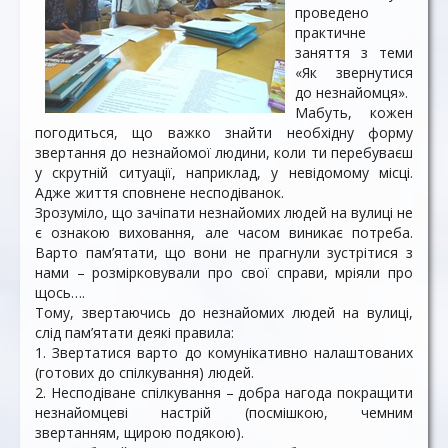
проведено
практичне
заняття з теми
«Як звернутися
до незнайомця».
Мабуть, кожен
погодиться, що важко знайти необхідну форму
звертання до незнайомої людини, коли ти перебуваєш
у скрутній ситуації, наприклад, у невідомому місці.
Адже життя сповнене несподіванок.
Зрозуміло, що зачіпати незнайомих людей на вулиці не
є ознакою виховання, але часом виникає потреба.
Варто пам’ятати, що вони не прагнули зустрітися з
нами – розмірковували про свої справи, мріяли про
щось….
Тому, звертаючись до незнайомих людей на вулиці,
слід пам’ятати деякі правила:
1. Звертатися варто до комунікативно налаштованих
(готових до спілкування) людей.
2. Несподіване спілкування – добра нагода покращити
незнайомцеві настрій (посмішкою, чемним
звертанням, щирою подякою).