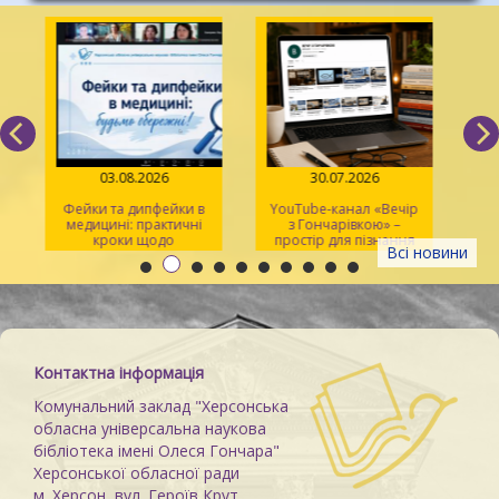
03.08.2026
30.07.2026
Фейки та дипфейки в
YouTube-канал «Вечір
медицині: практичні
з Гончарівкою» –
кроки щодо
простір для пізнання
Всі новини
розпізнавання
та натхнення
Контактна інформація
Комунальний заклад "Херсонська
обласна універсальна наукова
бібліотека імені Олеся Гончара"
Херсонської обласної ради
м. Херсон, вул. Героїв Крут