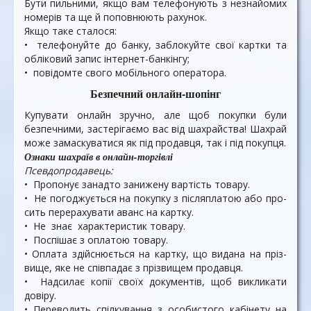
Бути пильними, якщо вам телефонують з незна­йомих
номерів та ще й поповнюють рахунок.
Якщо таке сталося:
• телефонуйте до банку, забло­куйте свої картки та
обліко­вий запис інтернет-банкінгу;
• повідомте свого мобільного оператора.
Безпечний онлайн-шопінг
Купувати онлайн зручно, але щоб покупки були
безпечними, застерігаємо вас від шахрай­ства! Шахрай
може замаску­ватися як під продавця, так і під покупця.
Ознаки шахраїв в онлайн-торгівлі
Псевдопродавець:
• Пропонує занадто заниже­ну вартість товару.
• Не погоджується на покупку з післяплатою або про­
сить перерахувати аванс на картку.
• Не знає характеристик товару.
• Поспішає з оплатою товару.
• Оплата здійснюється на картку, що видана на пріз­
вище, яке не співпадає з пріз­вищем продавця.
• Надсилає копії своїх до­кументів, щоб викликати
довіру.
• Переводить спілкування з особистого кабінету на