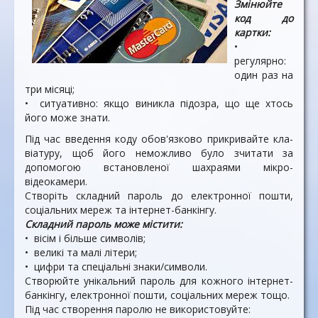
Змінюйте
код до
картки:
•
регулярно:
один раз на
три місяці;
• ситуативно: якщо виникла підозра, що ще хтось
його може знати.
Під час введення коду обов'язково прикривайте кла­
віатуру, щоб його неможли­во було зчитати за
допомогою встановленої шахраями мікро-
відеокамери.
Створіть складний пароль до електронної пошти,
соціальних мереж та інтернет-банкінгу.
Складний пароль може містити:
• вісім і більше символів;
• великі та малі літери;
• цифри та спеціальні знаки/символи.
Створюйте унікальний пароль для кожного інтернет-
банкінгу, електронної пошти, соціальних мереж тощо.
Під час створення паролю не використовуйте: