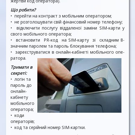
жертви код оператора).
Що робити?
• перейти на контракт з мо­більним оператором;
• не розголошувати свій фі­нансовий номер телефону;
• відключити послугу віддале­ної заміни SІМ-карти у
сво­го мобільного оператора;
• встановити РR-код на SІМ-карту зі складним 8-
значним паролем та пароль блокування телефона;
• зареєструватися в онлайн-кабінеті мобільного опе­
ратора.
Тримати в
секреті:
• логін та
пароль до
онлайн-
кабінету
мобільного
опе­ратора;
• коди
операторів;
• код та серійний номер SІМ-картки.