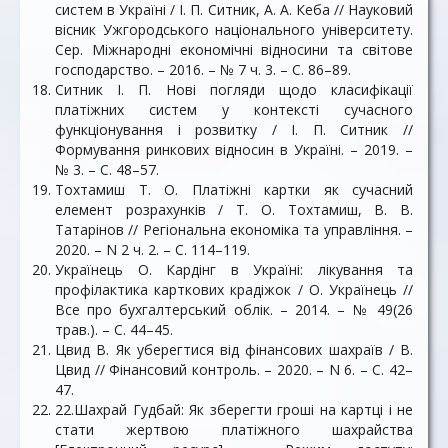
систем в Україні / І. П. Ситник, А. А. Кеба // Науковий
вісник Ужгородського національного університету.
Сер. Міжнародні економічні відносини та світове
господарство. – 2016. – № 7 ч. 3. – С. 86–89.
Ситник І. П. Нові погляди щодо класифікації
платіжних систем у контексті сучасного
функціонування і розвитку / І. П. Ситник //
Формування ринкових відносин в Україні. – 2019. –
№ 3. – С. 48–57.
Тохтамиш Т. О. Платіжні картки як сучасний
елемент розрахунків / Т. О. Тохтамиш, В. В.
Татарінов // Регіональна економіка та управління. –
2020. – N 2 ч. 2. – С. 114–119.
Українець О. Кардінг в Україні: лікування та
профілактика карткових крадіжок / О. Українець //
Все про бухгалтерський облік. – 2014. – № 49(26
трав.). – С. 44–45.
Цвид В. Як уберегтися від фінансових шахраїв / В.
Цвид // Фінансовий контроль. – 2020. – N 6. – С. 42–
47.
22.Шахрай Гудбай: Як зберегти гроші на картці і не
стати жертвою платіжного шахрайства