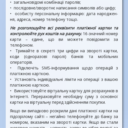
• загальновідомі комбіна­ції паролів;
• послідовне/зворотнє напи­сання символів або цифр;
• особисту персональну ін­формацію: дата народжен­
ня, адреса, номер телефону тощо.
Не розголошуйте всі рекві­зити платіжної картки та
контролюйте рух коштів на рахунку
.
16-значний номер
карти – єди­не, що ви можете повідомити за
телефоном.
• Тримайте в секреті три циф­ри на звороті картки,
коди (одноразові паролі) банків та мобільних
операторів.
• Підключіть SМS-інформу­вання щодо операцій з
платіжною карткою.
• Установіть індивідуальні ліміти на операції з вашою
платіжною карткою.
• Використовуйте віртуаль­ну картку для розрахунків в
Інтернеті. Перераховуйте необхідну суму з основної
картки на віртуальну перед здійсненням покупки.
Якщо ви випадково розкри­ли дані платіжної картки на
підозрілому сайті – негайно те­лефонуйте до банку за
номером, вказаним на звороті картки. Якщо ви стали
жертвою шах­раїв – напишіть заяву до кібер-поліції за