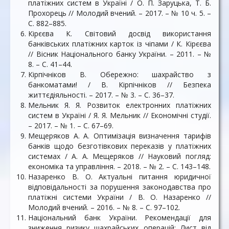
платіжних систем в Україні / О. П. Заруцька, Т. Б.
Прохорець // Молодий вчений. – 2017. – № 10 ч. 5. –
С. 882–885.
Кірєєва К. Світовий досвід використання
банківських платіжних карток із чіпами / К. Кірєєва
// Вісник Національного банку України. – 2011. – №
8. – С. 41–44.
Кірпічніков В. Обережно: шахрайство з
банкоматами! / В. Кірпічніков // Безпека
життєдіяльності. – 2017. – № 3. – С. 36–37.
Мельник Я. Я. Розвиток електронних платіжних
систем в Україні / Я. Я. Мельник // Економічні студії.
– 2017. – № 1. – С. 67–69.
Мещеряков А. А. Оптимізація визначення тарифів
банків щодо безготівкових переказів у платіжних
системах / А. А. Мещеряков // Науковий погляд:
економіка та управління. – 2018. – № 2. – С. 143–148.
Назаренко В. О. Актуальні питання юридичної
відповідальності за порушення законодавства про
платіжні системи України / В. О. Назаренко //
Молодий вчений. – 2016. – № 8. – С. 97–102.
Національний банк України. Рекомендації для
зниження ризику шахрайських операцій: Лист від