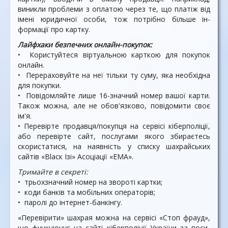
виникли проблеми з оплатою через те, що платіж від
імені юридичної особи, тож потрібно більше ін­
формації про картку.
Лайфхаки безпечних онлайн-покупок:
• Користуйтеся віртуаль­ною карткою для покупок
онлайн.
• Перераховуйте на неї тільки ту суму, яка необхідна
для покупки.
• Повідомляйте лише 16-значний номер вашої карти.
Також можна, але не обов'яз­ково, повідомити своє
ім'я.
• Перевірте продавця/покуп­ця на сервісі кіберполіції,
або пере­вірте сайт, послугами якого збираєтесь
скористатися, на наявність у списку шахрай­ських
сайтів «Вlаск Ізі» Асоціації «ЕМА».
Тримайте в секреті:
• трьохзначний номер на зво­роті картки;
• коди банків та мобільних операторів;
• паролі до інтернет-банкінгу.
«Перевірити» шахрая мож­на на сервісі «Стоп фрауд»,
що функціонує на сайті кіберполіції України за поси­