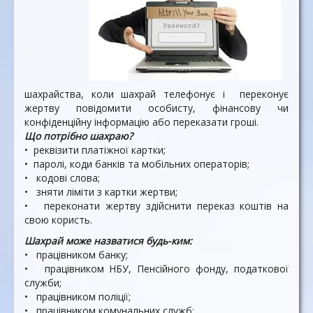
шахрайства, коли шахрай теле­фонує і переконує
жертву пові­домити особисту, фінансову чи
конфіденційну інформацію або переказати гроші.
Що потрібно шахраю?
• реквізити платіжної картки;
• паролі, коди банків та мо­більних операторів;
• кодові слова;
• зняти ліміти з картки жертви;
• переконати жертву здійс­нити переказ коштів на
свою користь.
Шахрай може назватися будь-ким:
• працівником банку;
• працівником НБУ, Пенсійно­го фонду, податкової
служби;
• працівником поліції;
• працівником комунальних служб;