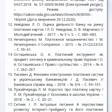
04.07.2018 № 57–0009/36366 [Електронний ресурс].
– Режим доступу:
https://zakon.rada.gov.ua/laws/show/v3636500–
18/print (Дата звернення 29.12.2020).
Невідома Л. О. Оцінка діяльності банку на ринку
платіжних карток / Л. О. Невідома, О. В. Марченко //
Молодий вчений. – 2017. – № 5 ч. 5. – С. 680–683.
Нечипоренко М. Платежное мошенничество / М.
Нечипоренко // Companion. – 2015. – № 21/22/23/24.
– С. 59–61.
Осташевська О. А. Платіжний інструмент як
предмет злочину в кримінальному праві України / О.
А. Осташевська // Право і суспільство. – 2014. – № 4.
– С. 262–267.
Пасевич Д. Феномен електронних платіжних систем
в українському банківництві / Д. Пасевич //
Банківська справа. вид. – 2018. – № 3/4. – С. 94–101.
Пужайчереда Л. М. Коротко про платіжну картку /
Л. М. Пужайчереда // Економіка в школах України. –
2018. – № 2. – С. 20–21.
Ситник І. П. Актуальні питання й перспективи
розвитку Інтернет–трейдингу та його платіжних