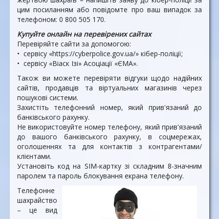
цим посиланням або повідомте про ваш випадок за
телефоном: 0 800 505 170.
Купуйте онлайн на перевіре­них сайтах
Перевіряйте сайти за допо­могою:
• сервісу «https://cyberpolice.gov.ua/» кібер-поліції;
• сервісу «Віаск Ізі» Асоціації «ЄМА».
Також ви можете перевіряти відгуки щодо надійних
сайтів, продавців та віртуальних мага­зинів через
пошукові системи.
Захистіть телефонний номер, який прив'язаний до
банків­ського рахунку.
Не використовуйте номер те­лефону, який прив'язаний
до вашого банківського рахунку, в соцмережах,
оголошеннях та для контактів з контрагентами/
клієнтами.
Установіть код на SІМ-картку зі складним 8-значним
па­ролем та пароль блокування екрана телефону.
Телефонне
шахрайство
– це вид