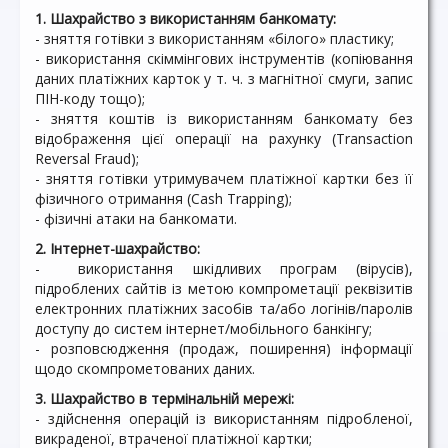
1. Шахрайство з використанням банкомату:
- зняття готівки з використанням «білого» пластику;
- використання скіммінгових інструментів (копіювання
даних платіжних карток у т. ч. з магнітної смуги, запис
ПІН-коду тощо);
- зняття коштів із використанням банкомату без
відображення цієї операції на рахунку (Transaction
Reversal Fraud);
- зняття готівки утримувачем платіжної картки без її
фізичного отримання (Cash Trapping);
- фізичні атаки на банкомати.
2. Інтернет-шахрайство:
- використання шкідливих програм (вірусів),
підроблених сайтів із метою компрометації реквізитів
електронних платіжних засобів та/або логінів/паролів
доступу до систем інтернет/мобільного банкінгу;
- розповсюдження (продаж, поширення) інформації
щодо скомпрометованих даних.
3. Шахрайство в термінальній мережі:
- здійснення операцій із використанням підробленої,
викраденої, втраченої платіжної картки;