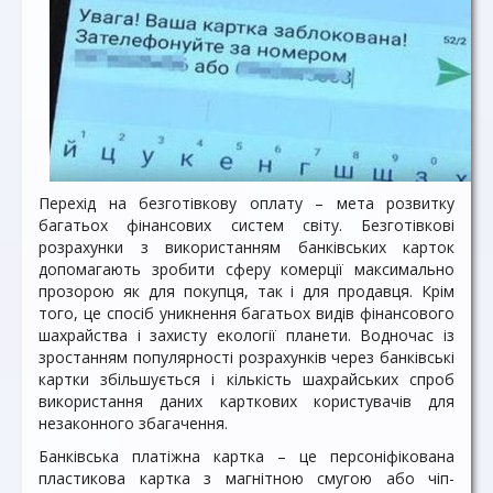
Перехід на безготівкову оплату – мета розвитку
багатьох фінансових систем світу. Безготівкові
розрахунки з використанням банківських карток
допомагають зробити сферу комерції максимально
прозорою як для покупця, так і для продавця. Крім
того, це спосіб уникнення багатьох видів фінансового
шахрайства і захисту екології планети. Водночас із
зростанням популярності розрахунків через банківські
картки збільшується і кількість шахрайських спроб
використання даних карткових користувачів для
незаконного збагачення.
Банківська платіжна картка – це персоніфікована
пластикова картка з магнітною смугою або чіп-