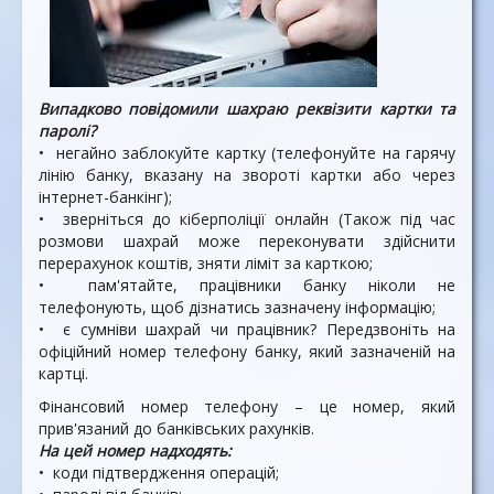
Випадково повідомили ша­храю реквізити картки та
паролі?
• негайно заблокуйте карт­ку (телефонуйте на гаря­чу
лінію банку, вказану на звороті картки або через
інтернет-банкінг);
• зверніться до кіберполіції онлайн (Також під час
розмови ша­храй може переконувати здійснити
перерахунок ко­штів, зняти ліміт за карткою;
• пам'ятайте, працівники бан­ку ніколи не
телефонують, щоб дізнатись зазначену інформацію;
• є сумніви шахрай чи праців­ник? Передзвоніть на
офіцій­ний номер телефону банку, який зазначеній на
картці.
Фінансовий номер телефону – це номер, який
прив'язаний до банківських рахунків.
На цей номер надходять:
• коди підтвердження операцій;