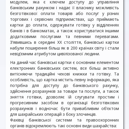
модулем, яка є ключем доступу до управління
банківським рахунком і надає її власнику можливість
безготівкової оплати товарів або послуг у різних
торгових і сервісних підприємствах, що приймають
картки до оплати, одержувати готівку у відділеннях
банків і в банкоматах, а також користуватися іншими
додатковими послугами та певними перевагами.
З’явившись в середині ХХ століття, банківські картки
набули поширення більш як в 200 країнах світу і стали
невід’ємним атрибутом цивілізованої людини.
На даний час банківські картки є основним елементом
електронних банківських систем, все більш активно
витісняючи традиційні чекові книжки та готівку. Та
особливість, що картка містить певну інформацію, яка
потрібна для доступу до банківського рахунку,
здійснення розрахунків за товари та послуги, а також
зняття готівки, дозволяє їй слугувати простим і
прогресивним засобом в організації безготівкових
розрахунків і водночас бути привабливим об’єктом
для шахрайських операцій з боку злочинців.
Фахівці банківської системи та правоохоронних
органів відокремлюють такі основні види шахрайства: