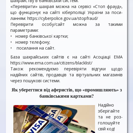
шахрайству в банківській системі.
«Перевірити» шахрая мож­на на сервісі «Стоп фрауд»,
що функціонує на сайті кіберполіції України за поси­
ланням: https://cyberpolice.gov.ua/stopfraud/
Перевірити особу/сайт можна за такими
параметрами:
• номер банківської картки;
• номер телефону;
• посилання на сайт.
База шахрайських сайтів є на сайті Асоціації ЕМА
https://www.ema.com.ua/citizens/blacklist/
Також рекомендуємо переві­ряти відгуки щодо
надійних сайтів, продавців та віртуаль­них магазинів
через пошукові системи.
Як уберегтися від аферистів, що «промишляють» з
банківськими картками?
Надійно
зберігайте
та не роз­
голошуйте
свій код!