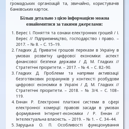
громадських організацій та, звичайно, користувачів
банківських карток.
Більш детально з цією інформацією можна
ознайомитися за такими джерелами:
Верес І. Поняття та ознаки електронних грошей / І.
Верес // Підприємництво, господарство і право. –
2017. – № 8. – С. 15–19.
Гладких Д. Приватні грошові перекази в Україну в
умовах розвитку цифрової економіки: аспект
фінансової безпеки держави / Д. М. Гладких //
Стратегічні пріоритети. – 2017. – № 4. – С. 82–90.
Гладких Д. Проблеми та напрями активізації
безготівкових розрахунків у контексті розбудови
цифрової економіки в Україні / Д. М. Гладких //
Стратегічні пріоритети. – 2018. – № 3/4. – С. 108–
119.
Еннан Р. Електронні платіжні системи в сфері
електронної комерції: правові засади в умовах
формування Інтернет-економіки / Р. Еннан //
Інтелектуальна власність. – 2019. – № 1. – С. 34–44.
Заруцька О. П. Особливості функціонування