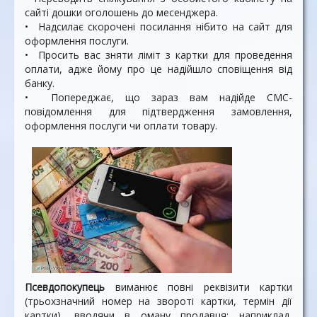
сайті дошки оголошень до месенджера.
• Надсилає скорочені поси­лання нібито на сайт для
оформлення послуги.
• Просить вас зняти ліміт з картки для проведення
опла­ти, адже йому про це надійш­ло сповіщення від
банку.
• Попереджає, що зараз вам надійде СМС-
повідомлення для підтвердження замов­лення,
оформлення послу­ги чи оплати товару.
Псевдопокупець
виманює повні реквізити картки
(трьохзначний номер на звороті картки, тер­мін дії
картки), вводячи в оману продавця: наприклад,