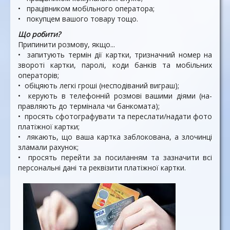
• працівником мобільного оператора;
• покупцем вашого товару тощо.
Що робити?
Припинити розмову, якщо...
• запитують термін дії картки, тризначний номер на
звороті картки, паролі, коди банків та мобільних
операторів;
• обіцяють легкі гроші (неспо­діваний виграш);
• керують в телефонній роз­мові вашими діями (на­
правляють до термінала чи банкомата);
• просять сфотографувати та переслати/надати фото
пла­тіжної картки;
• лякають, що ваша картка заблокована, а злочинці
зла­мали рахунок;
• просять перейти за поси­ланням та зазначити всі
пер­сональні дані та реквізити платіжної картки.