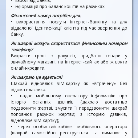
• паролі від банків;
• інформація про баланс ко­штів на рахунках.
Фінансовий номер потрібен для:
• використання послуги інтернет-банкінгу та для
віддале­ної ідентифікації клієнта під час звернення до
банку.
Як шахраї можуть скори­статися фінансовим номе­ром
телефону?
Викрасти гроші з рахунків, придбати товари у
звичайно­му магазині, на інтернет-сайтах або ж взяти
онлайн-кредити.
Як шахраю це вдається?
Шахрай відновлює SІМ-картку як «втрачену» без
відома власника:
• надає мобільному операто­ру інформацію про
історію останніх дзвінків (шахраю достатньо
подзвонити жер­тві, змусити її передзвонити; шахрай
поповнює рахунок жертви; з історією дзвінків,
відновлює SIM-картку);
• через особистий кабінет мо­більного оператора
(шахрай самостійно реєструється та виманює у