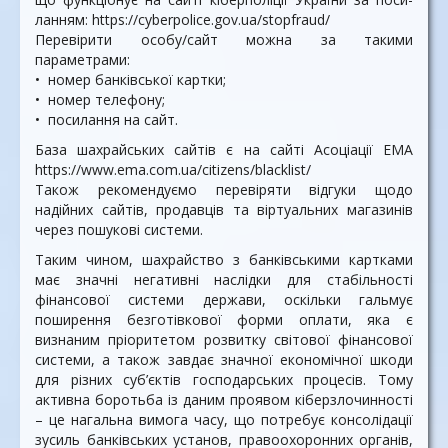
ланням: https://cyberpolice.gov.ua/stopfraud/
Перевірити особу/сайт можна за такими
параметрами:
• номер банківської картки;
• номер телефону;
• посилання на сайт.
База шахрайських сайтів є на сайті Асоціації ЕМА
https://www.ema.com.ua/citizens/blacklist/
Також рекомендуємо переві­ряти відгуки щодо
надійних сайтів, продавців та віртуаль­них магазинів
через пошукові системи.
Таким чином, шахрайство з банківськими картками
має значні негативні наслідки для стабільності
фінансової системи держави, оскільки гальмує
поширення безготівкової форми оплати, яка є
визнаним пріоритетом розвитку світової фінансової
системи, а також завдає значної економічної шкоди
для різних суб’єктів господарських процесів. Тому
активна боротьба із даним проявом кіберзлочинності
– це нагальна вимога часу, що потребує консолідації
зусиль банківських установ, правоохоронних органів,