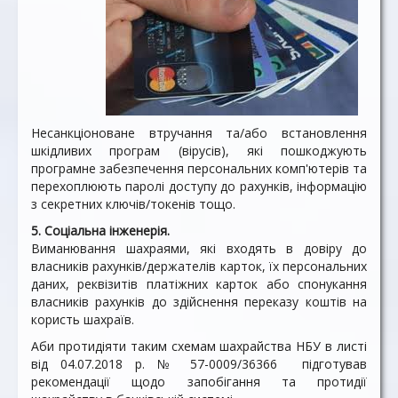
Несанкціоноване втручання та/або встановлення
шкідливих програм (вірусів), які пошкоджують
програмне забезпечення персональних комп'ютерів та
перехоплюють паролі доступу до рахунків, інформацію
з секретних ключів/токенів тощо.
5. Соціальна інженерія.
Виманювання шахраями, які входять в довіру до
власників рахунків/держателів карток, їх персональних
даних, реквізитів платіжних карток або спонукання
власників рахунків до здійснення переказу коштів на
користь шахраїв.
Аби протидіяти таким схемам шахрайства НБУ в листі
від 04.07.2018 р. № 57-0009/36366 підготував
рекомендації щодо запобігання та протидії