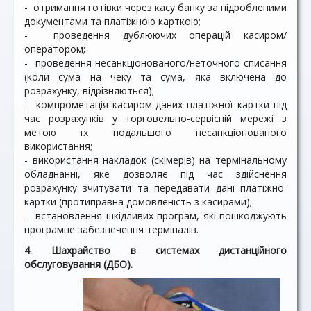
- отримання готівки через касу банку за підробленими
документами та платіжною карткою;
- проведення дублюючих операцій касиром/
оператором;
- проведення несанкціонованого/неточного списання
(коли сума на чеку та сума, яка включена до
розрахунку, відрізняються);
- компрометація касиром даних платіжної картки під
час розрахунків у торговельно-сервісній мережі з
метою їх подальшого несанкціонованого
використання;
- використання накладок (скімерів) на термінальному
обладнанні, яке дозволяє під час здійснення
розрахунку зчитувати та передавати дані платіжної
картки (протиправна домовленість з касирами);
- встановлення шкідливих програм, які пошкоджують
програмне забезпечення терміналів.
4. Шахрайство в системах дистанційного
обслуговування (ДБО).