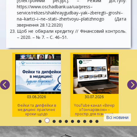
[Електронний ресурс]. – Режим доступу:
https://www.oschadbank.ua/ua/press–
service/relizes/shakhraygudbay–yak–zberegti–groshi–
na–kartci–i–ne–stati–zhertvoyu–platizhnogo (Дата
звернення 28.12.2020)
Щоб не обікрали кредитку // Фінансовий контроль.
– 2020. – № 7. – С. 46–51.
03.08.2026
30.07.2026
Фейки та дипфейки в
YouTube-канал «Вечір
медицині: практичні
з Гончарівкою» –
кроки щодо
простір для пізнання
Всі новини
розпізнавання
та натхнення