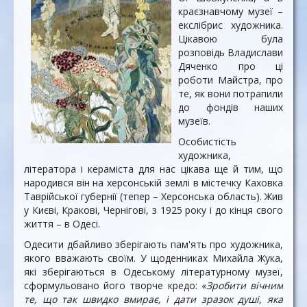
краєзнавчому музеї –
екслібрис художника.
Цікавою була
розповідь Владислави
Дяченко про ці
роботи Майстра, про
те, як вони потрапили
до фондів наших
музеїв.
Особистість
художника,
літератора і кераміста для нас цікава ще й тим, що
народився він на херсонській землі в містечку Каховка
Таврійської губернії (тепер – Херсонська область). Жив
у Києві, Кракові, Чернігові, з 1925 року і до кінця свого
життя – в Одесі.
Одесити дбайливо зберігають пам'ять про художника,
якого вважають своїм. У щоденниках Михайла Жука,
які зберігаються в Одеському літературному музеї,
сформульовано його творче кредо: «
Зробити вічним
те, що так швидко вмирає, і дати зразок душі, яка