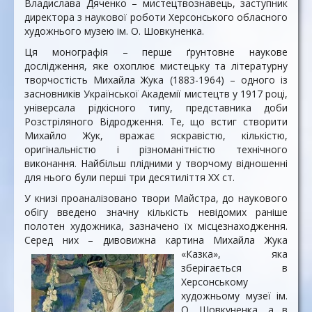
Владислава Дяченко – мистецтвознавець, заступник
директора з наукової роботи Херсонського обласного
художнього музею ім. О. Шовкуненка.
Ця монографія – перше ґрунтовне наукове
дослідження, яке охоплює мистецьку та літературну
творчостість Михайла Жука (1883-1964) – одного із
засновників Української Академії мистецтв у 1917 році,
універсала рідкісного типу, представника доби
Розстріляного Відродження. Те, що встиг створити
Михайло Жук, вражає яскравістю, кількістю,
оригінальністю і різноманітністю технічного
виконання. Найбільш плідними у творчому відношенні
для нього були перші три десятиліття ХХ ст.
У книзі проаналізовано твори Майстра, до наукового
обігу введено значну кількість невідомих раніше
полотен художника, зазначено їх місцезнаходження.
Серед них – дивовижна картина Михайла Жука
«Казка», яка
зберігається в
Херсонському
художньому музеї ім.
О. Шовкуненка, а в