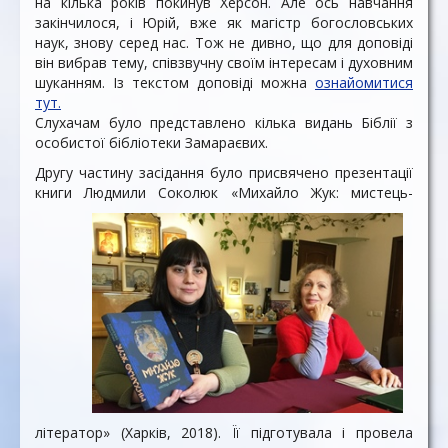
на кілька років покинув Херсон. Але ось навчання
закінчилося, і Юрій, вже як магістр богословських
наук, знову серед нас. Тож не дивно, що для доповіді
він вибрав тему, співзвучну своїм інтересам і духовним
шуканням. Із текстом доповіді можна
ознайомитися
тут.
Слухачам було представлено кілька видань Біблії з
особистої бібліотеки Замараєвих.
Другу частину засідання було присвячено презентації
книги Людмили Соколюк «Михайло Жук: мистець-
літератор» (Харків, 2018). Її підготувала і провела