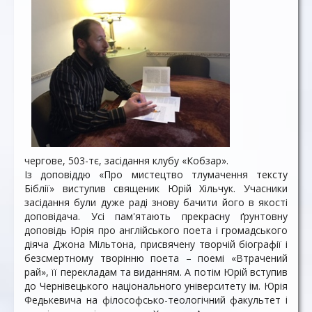
чергове, 503-тє, засідання клубу «Кобзар».
Із доповіддю «Про мистецтво тлумачення тексту
Біблії» виступив священик Юрій Хільчук. Учасники
засідання були дуже раді знову бачити його в якості
доповідача. Усі пам'ятають прекрасну ґрунтовну
доповідь Юрія про англійського поета і громадського
діяча Джона Мільтона, присвячену творчій біографії і
безсмертному творінню поета – поемі «Втрачений
рай», її перекладам та виданням. А потім Юрій вступив
до Чернівецького національного університету ім. Юрія
Федькевича на філософсько-теологічний факультет і