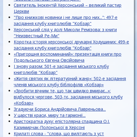
Святитель Інокентій Херсонський – великий пастир
Церкви
"Про книжкові новинки і не лише про них...": 497-е
засідання клубу книголюбів "Кобзар"
Херсонський слід у долі Миколи Ремізова: з книги
"Неизвестный Ре-Ми"
Коротка історія херсонської друкарні Ходушиних: 499-е
засідання клубу книголюбів "Кобзар"
«Пригоршня воспоминаний»: презентація книги про
Подольського Євгена Овсійовича
І знову разом: 501-е засідання міського клубу
книголюбів "Кобзар"
«Житія святих як літературний жанр»: 502-е засідання
членів міського клубу бібліофілів «Кобзар»
«Зробити вічним те, що так швидко вмирає...»:
відбулося чергове, 503-тє, засідання міського клубу
«Кобзар»
Згадуючи Бориса Андрійовича Лавреньова...
У царстві краси, миру та гармонії...
Аристократка духу: епістолярна спадщина О.І.
Казимирчак-Полонської в Херсоні
Крилаті слова - "слова, що вилітають з уст