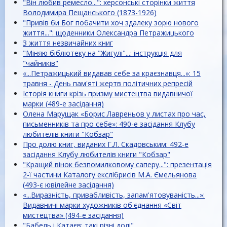
"Він любив ремесло...": херсонські сторінки життя
Володимира Пещанського (1873-1926)
"Привів би Бог побачити хоч здалеку зорю нового
життя...": щоденники Олександра Петражицького
З життя незвичайних книг
"Міняю бібліотеку на "Жигулі"...: інструкція для
"чайників"
«...Петражицький видавав себе за краєзнавця...»: 15
травня - День пам'яті жертв політичних репресій
Історія книги крізь призму мистецтва видавничої
марки (489-е засідання)
Олена Марущак «Борис Лавреньов у листах про час,
письменників та про себе»: 490-е засідання Клубу
любителів книги "Кобзар"
Про долю книг, виданих Г.Л. Скадовським: 492-е
засідання Клубу любителів книги "Кобзар"
"Кращий вінок безпомилковому саперу...": презентація
2-ї частини Каталогу екслібрисів М.А. Ємельянова
(493-є ювілейне засідання)
«...Виразність, привабливість, запам'ятовуваність...»:
Видавничі марки художників об'єднання «Світ
мистецтва» (494-е засідання)
"Бабель і Катаєв: такі різні долі"