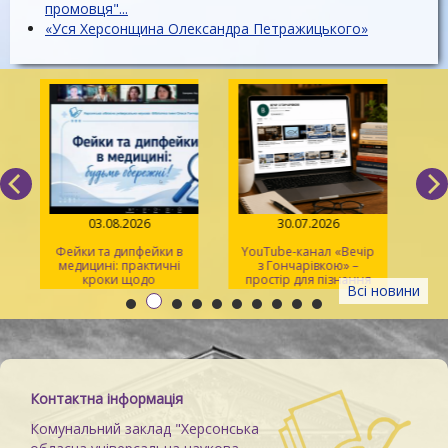
промовця"...
«Уся Херсонщина Олександра Петражицького»
03.08.2026
30.07.2026
Фейки та дипфейки в
YouTube-канал «Вечір
медицині: практичні
з Гончарівкою» –
кроки щодо
простір для пізнання
Всі новини
розпізнавання
та натхнення
Контактна інформація
Комунальний заклад "Херсонська