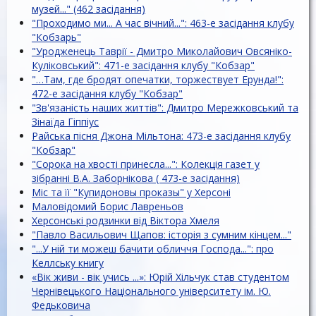
музей..." (462 засідання)
"Проходимо ми... А час вічний...": 463-е засідання клубу
"Кобзарь"
"Уродженець Таврії - Дмитро Миколайович Овсяніко-
Куліковський": 471-е засідання клубу "Кобзар"
"…Там, где бродят опечатки, торжествует Ерунда!":
472-е засідання клубу "Кобзар"
"Зв'язаність наших життів": Дмитро Мережковський та
Зінаїда Гіппіус
Райська пісня Джона Мільтона: 473-е засідання клубу
"Кобзар"
"Сорока на хвості принесла...": Колекція газет у
зібранні В.А. Заборнікова ( 473-е засідання)
Міс та її "Купидоновы проказы" у Херсоні
Маловідомий Борис Лавреньов
Херсонські родзинки від Віктора Хмеля
"Павло Васильович Щапов: історія з сумним кінцем..."
"...У ній ти можеш бачити обличчя Господа...": про
Келлську книгу
«Вік живи - вік учись ...»: Юрій Хільчук став студентом
Чернівецького Національного університету ім. Ю.
Федьковича