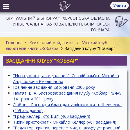
Увійти
ВІРТУАЛЬНИЙ БІБЛІОГРАФ. ХЕРСОНСЬКА ОБЛАСНА
УНІВЕРСАЛЬНА НАУКОВА БІБЛІОТЕКА ІМ. ОЛЕСЯ
ГОНЧАРА
Головна
Книжковий майданчик
Міський клуб
любителів книги «Кобзар»
Засідання клубу "Кобзар"
ЗАСІДАННЯ КЛУБУ "КОБЗАР"
"Иных уж нет, а те далече...": Світлій пам'яті Михайла
Андрійовича Ємельянова
Ювілейне засідання 28 жовтня 2006 року
Пам'яті В. А. Бистрова: засідання клубу "Кобзар" №449
14 травня 2011 року
Любов – Господня благодать: жінки в житті Шевченка
(459 засідання)
"Граф Келлер, хто Ви?" (460 засідання)
Тихий аристократ - Михайло Келлер (461 засідання)
"Редактор, критик, переплётчик, в шкафу устроивший