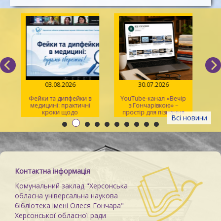
03.08.2026
30.07.2026
Фейки та дипфейки в
YouTube-канал «Вечір
медицині: практичні
з Гончарівкою» –
кроки щодо
простір для пізнання
Всі новини
розпізнавання
та натхнення
Контактна інформація
Комунальний заклад "Херсонська
обласна універсальна наукова
бібліотека імені Олеся Гончара"
Херсонської обласної ради