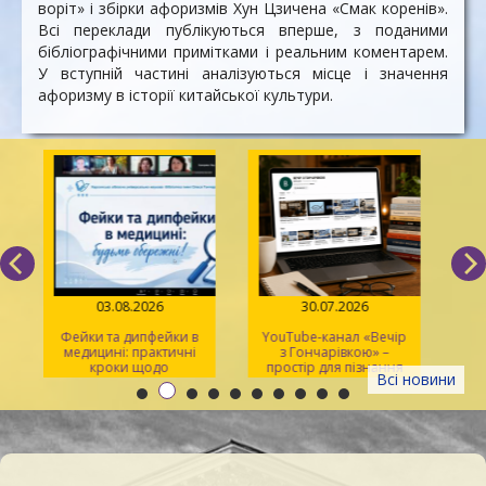
воріт» і збірки афоризмів Хун Цзичена «Смак коренів».
Всі переклади публікуються вперше, з поданими
бібліографічними примітками і реальним коментарем.
У вступній частині аналізуються місце і значення
афоризму в історії китайської культури.
03.08.2026
30.07.2026
Фейки та дипфейки в
YouTube-канал «Вечір
медицині: практичні
з Гончарівкою» –
кроки щодо
простір для пізнання
Всі новини
розпізнавання
та натхнення