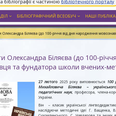
та бібліографії є частиною
бібліотечного порталу
ДДІЛ
БІБЛІОГРАФІЧНИЙ ВСЕОБУЧ
НАШІ ПУБЛІКАЦ
 Олександра Біляєва (до 100-річчя від дня народження мовозна
и Олександра Біляєва (до 100-річч
вця та фундатора школи вчених-мет
27 лютого
2025 року виповнюється
100 
Михайловича Біляєва – українськог
педагогічних наук
, професора, члена-кор
України.
Він – класик української лінгводидактик
наслідуючи методичні ідеї Г. Ващенка, В
Сухомлинського, С. Чавдарова та інших в