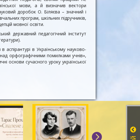
аїнської мови, а й визначив вектори
уковий доробок О. Біляєва – значний і
чальних програм, шкільних підручників,
цепцій мовної освіти.
ський державний педагогічний інститут
тератури).
в аспірантурі в Українському науково-
а над орфографічними помилками учнів»,
ичні основи сучасного уроку української