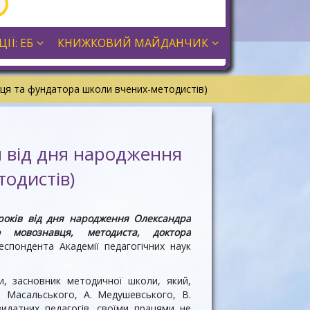
ІЇ: ЕБ
КНИЖКОВИЙ МАЙДАНЧИК
вця та фундатора школи вчених-методистів)
я від дня народження
одистів)
років від дня народження Олександра
о мовознавця, методиста, доктора
еспондента Академії педагогічних наук
и, засновник методичної школи, який,
. Масальського, А. Медушевського, В.
идатних педагогів, своїми працями не