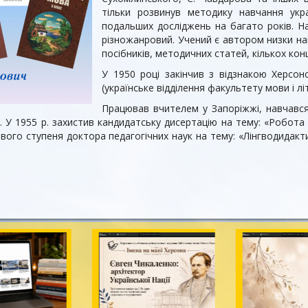
тільки розвинув методику навчання укр
подальших досліджень на багато років. На
різножанровий. Учений є автором низки нав
посібників, методичних статей, кількох кон
У 1950 році закінчив з відзнакою Херсон
(українське відділення факультету мови і лі
Працював вчителем у Запоріжжі, навчався 
П). У 1955 р. захистив кандидатську дисертацію на тему: «Робот
вого ступеня доктора педагогічних наук на тему: «Лінгводидакт