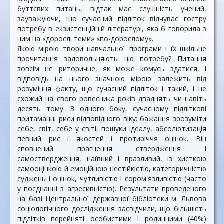
буттєвих питань, відтак має слушність учений,
зауважуючи, що сучасний підліток відчуває гостру
потребу в екзистенційній літературі, яка б говорила з
ним на «дорослі теми» «по-дорослому».
Якою мірою твори навчальної програми і їх шкільне
прочитання задовольняють цю потребу? Питання
зовсім не риторичне, як може комусь здатися, і
відповідь на нього значною мірою залежить від
розуміння факту, що сучасний підліток і такий, і не
схожий на свого ровесника років двадцять чи навіть
десять тому. З одного боку, сучасному підліткові
притаманні риси відповідного віку: бажання зрозуміти
себе, світ, себе у світі, пошуки ідеалу, абсолютизація
певний рис і якостей і протиріччя оцінок. Він
сповнений прагнення ствердження і
самоствердження, наївний і вразливий, із хисткою
самооцінкою й емоційною нестійкістю, категоричністю
суджень і оцінок, чутливістю і сором'язливістю (часто
у поєднанні з агресивністю). Результати проведеного
на базі Центральної державної бібліотеки м. Львова
соціологічного дослідження засвідчили, що більшість
підлітків перейняті особистими і родинними (40%)