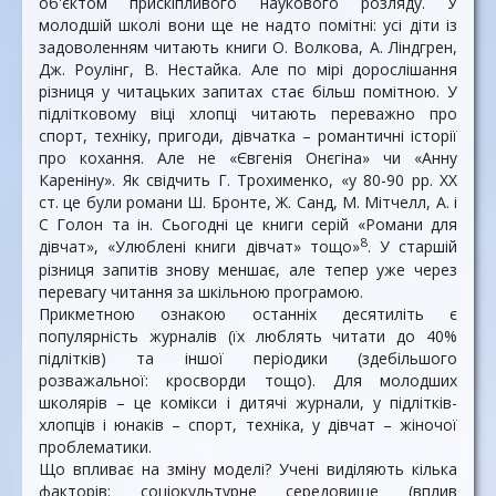
об'єктом прискіпливого наукового розляду. У
молодшій школі вони ще не надто помітні: усі діти із
задоволенням читають книги О. Волкова, А. Ліндгрен,
Дж. Роулінг, В. Нестайка. Але по мірі дорослішання
різниця у читацьких запитах стає більш помітною. У
підлітковому віці хлопці читають переважно про
спорт, техніку, пригоди, дівчатка – романтичні історії
про кохання. Але не «Євгенія Онєгіна» чи «Анну
Кареніну». Як свідчить Г. Трохименко, «у 80-90 рр. XX
ст. це були романи Ш. Бронте, Ж. Санд, М. Мітчелл, А. і
С Голон та ін. Сьогодні це книги серій «Романи для
8
дівчат», «Улюблені книги дівчат» тощо»
. У старшій
різниця запитів знову меншає, але тепер уже через
перевагу читання за шкільною програмою.
Прикметною ознакою останніх десятиліть є
популярність журналів (їх люблять читати до 40%
підлітків) та іншої періодики (здебільшого
розважальної: кросворди тощо). Для молодших
школярів – це комікси і дитячі журнали, у підлітків-
хлопців і юнаків – спорт, техніка, у дівчат – жіночої
проблематики.
Що впливає на зміну моделі? Учені виділяють кілька
факторів: соціокультурне середовище (вплив