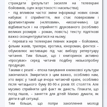
страждати (результат засилля на телеекрані
бойовиків, сцен жорстокості і насильства);
• під впливом частої зміни інформації нових ознак
набуває її сприйняття, яке стає поверховим і
фрагментарним («кліповим», «мозаїчним»). Це
відбивається і на сприйнятті друкованого (особливо
великих розмірів – роман, повість) тексту: підліткові
важко сконцентруватися на ньому;
• перевага на телеекрані певних жанрів – бойовики,
фільми жахів, трилери, еротика, кінороман, фентезі –
обумовлює мотивацію під час вибору репертуару
читання. Тим більше, що і книгоринок активно
«просуває» серед читачів подібну низькопробну
продукцію.
Такими є реалії – епоха панування книжкової культури
закінчилася. Змиритися з цим важко, особливо нам,
хто виріс у такій ще вчора читаючій країні, особливо
після читацького буму 80-90-х років XX століття. Але
мусимо сприйняти цей факт як даність. Плакати, що
поїзд пішов, – заняття для дітей! Маємо думати, як
діяти в цій ситуації.
Тим більше, що попри захоплення молоді