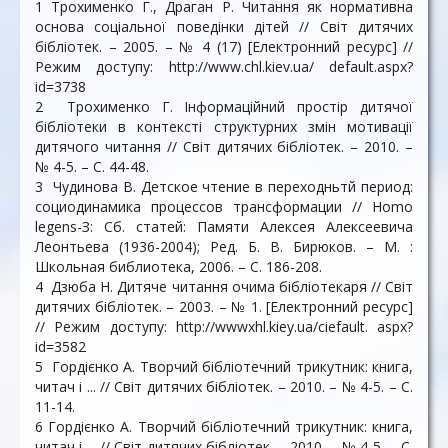
1 Трохименко Г., Драган Р. Читання як нормативна
основа соціальної поведінки дітей // Світ дитячих
бібліотек. – 2005. – № 4 (17) [Електронний ресурс] //
Режим доступу: http://www.chl.kiev.ua/ default.aspx?
id=3738
2 Трохименко Г. Інформаційний простір дитячої
бібліотеки в контексті структурних змін мотивації
дитячого читання // Світ дитячих бібліотек. – 2010. –
№ 4-5. – С. 44-48.
3 Чудинова В. Детское чтение в переходньтй период:
социодинамика процессов трансформации // Homo
legens-З: Сб. статей: Памяти Алексея Алексеевича
Леонтьева (1936-2004); Ред. Б. В. Бирюков. – М. :
Школьная библиотека, 2006. – С. 186-208.
4 Дзюба Н. Дитяче читання очима бібліотекаря // Світ
дитячих бібліотек. – 2003. – № 1. [Електронний ресурс]
// Режим доступу: http://wwwxhl.kiey.ua/ciefault. aspx?
id=3582
5 Гордієнко А. Творчий бібліотечний трикутник: книга,
читач і ... // Світ дитячих бібліотек. – 2010. – № 4-5. – С.
11-14.
6 Гордієнко А. Творчий бібліотечний трикутник: книга,
читач і ... // Світ дитячих бібліотек. – 2010. – № 4-5. – С.