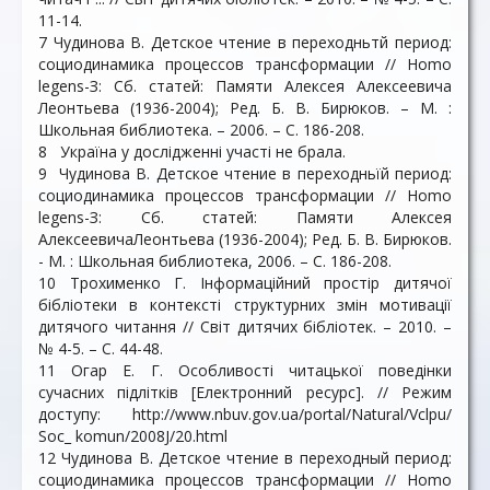
11-14.
7 Чудинова В. Детское чтение в переходньтй период:
социодинамика процессов трансформации // Homo
legens-З: Сб. статей: Памяти Алексея Алексеевича
Леонтьева (1936-2004); Ред. Б. В. Бирюков. – М. :
Школьная библиотека. – 2006. – С. 186-208.
8 Україна у дослідженні участі не брала.
9 Чудинова В. Детское чтение в переходньїй период:
социодинамика процессов трансформации // Homo
legens-З: Сб. статей: Памяти Алексея
АлексеевичаЛеонтьева (1936-2004); Ред. Б. В. Бирюков.
- М. : Школьная библиотека, 2006. – С. 186-208.
10 Трохименко Г. Інформаційний простір дитячої
бібліотеки в контексті структурних змін мотивації
дитячого читання // Світ дитячих бібліотек. – 2010. –
№ 4-5. – С. 44-48.
11 Огар Е. Г. Особливості читацької поведінки
сучасних підлітків [Електронний ресурс]. // Режим
доступу: http://www.nbuv.gov.ua/portal/Natural/Vclpu/
Soc_ komun/2008J/20.html
12 Чудинова В. Детское чтение в переходный период:
социодинамика процессов трансформации // Homo