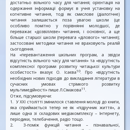
достатньо вільного часу для читання; орієнтація на
одержання інформації формує в учня установку на
когнітивне читання, тоді як смислове (діалогічне)
читання залишається поза увагою школи (це
особливо помітно у порівнянні молодшої, де
переважає «дозвіллєве» читання, і основної, а ще
більше старшої школи (перевага «ділового» читання);
застосовані методики читання не враховують реалій
сьогодення.
На «перевантаження шкільних програм, а звідси
відсутність вільного часу для читання» та «відсутність
комплексної програми розвитку читацької культури
10
особистості» вказує О. Ісаєва
. Про «відсутність
необхідних нових підходів до викладання літератури в
сучасних умовах стрімкого розвитку
11
мультимедійності» пише Л.Сімакова
.
Отже, підсумовуючи:
1. У XXI столітті змінилося ставлення молоді до книги,
яка сприймається тепер не як «підручник життя», а
лише одна зі складових медіакомплексу – Інтернету,
періодики, телебачення, радіо тощо.
2. З-поміж функцій читання – пізнавальної,