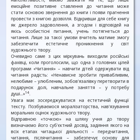
емоційне позитивне ставлення до читання може
стати основою звернення до книги і появи прагнення
провести з книгою дозвілля. Відкривши для себе книгу
як джерело задоволення, а згодом і відповідей на
якісь особистісні питання, учень потягнеться до
читання. Лише за такої умови вчитель матиме змогу
забезпечити естетичне проникнення у світ
художнього твору.
Очевидно саме з цих міркувань виходили російські
фахівці, коли проголосили, що одна з головних цілей
програми «Читання» – навчити дітей одержувати від
читання радість: «Ненависне зробити привабливим,
нелюбиме – улюбленим, зобов'язалівку перетворити в
подарунок долі, навчальне заняття – у потребу
14
душі...»
.
Увага має зосереджуватися на естетичній функції
тексту. Позбуваємося моралізаторства, нав'язування
моральних оцінок художнього твору.
Відправною «точкою» на шляху учня до твору
визначаємо його суб'єктний досвід, задіяння якого на
всіх етапах читацької діяльності – передчитання,
читання, післячитання – забезпечує основу для