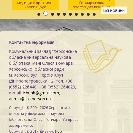
медицині: практичні
з Гончарівкою» –
кроки щодо
простір для пізнання
Всі новини
розпізнавання
та натхнення
Контактна інформація
Комунальний заклад "Херсонська
обласна універсальна наукова
бібліотека імені Олеся Гончара"
Херсонської обласної ради
м. Херсон, вул. Героїв Крут
(Дніпропетровська), 2, тел. +38
(0552) 226448, +38 (0552) 264029,
e-mail:
ichunb@gmail.com
,
admin@lib.kherson.ua
Copyright © 2004-2026 Херсонська
обласна універсальна наукова
бібліотека ім. Олеся Гончара. Усі права
застережено.
Copyright © 2017 Дизайн:
Ігор