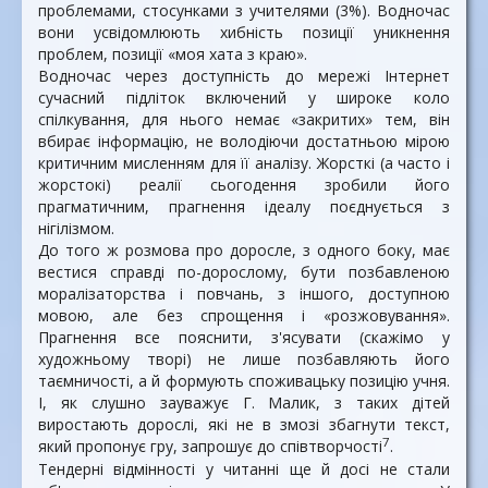
проблемами, стосунками з учителями (3%). Водночас
вони усвідомлюють хибність позиції уникнення
проблем, позиції «моя хата з краю».
Водночас через доступність до мережі Інтернет
сучасний підліток включений у широке коло
спілкування, для нього немає «закритих» тем, він
вбирає інформацію, не володіючи достатньою мірою
критичним мисленням для її аналізу. Жорсткі (а часто і
жорстокі) реалії сьогодення зробили його
прагматичним, прагнення ідеалу поєднується з
нігілізмом.
До того ж розмова про доросле, з одного боку, має
вестися справді по-дорослому, бути позбавленою
моралізаторства і повчань, з іншого, доступною
мовою, але без спрощення і «розжовування».
Прагнення все пояснити, з'ясувати (скажімо у
художньому творі) не лише позбавляють його
таємничості, а й формують споживацьку позицію учня.
І, як слушно зауважує Г. Малик, з таких дітей
виростають дорослі, які не в змозі збагнути текст,
7
який пропонує гру, запрошує до співтворчості
.
Тендерні відмінності у читанні ще й досі не стали