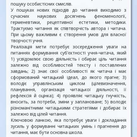
пошуку особистісних смислів.
У пошуках нових підходів до читання виходимо з
сучасних наукових досягнень феноменології,
герменевтики, рецептивної естетики, методики.
Трактуємо читання як співтворчість автора і читача.
При цьому важливим є створення умов для власної
творчості учня.
Реалізація мети потребує зосередження уваги на
питаннях формування суб'єктності учня-читача, який
1) усвідомлює свою діяльність і обирає ціль читання
залежно від особливостей тексту і поставлених
завдань; 2) знає свої особливості як читача і має
сформований читацький ідеал, до якого прагне; 3)
володіє управлінським циклом (цілевизначення,
планування, організація читацької діяльності, її
рефлексія й оцінка); 4) проявляє читацьку гнучкість,
вносить, за потреби, зміни у заплановане; 5) володіє
різноманітними читацькими стратегіями і добирає їх
залежно від цілей читання.
Ключовою ланкою, яка потребує уваги і докладання
зусиль у формуванні читацьких умінь і прагнення до
читання, має бути основна школа.