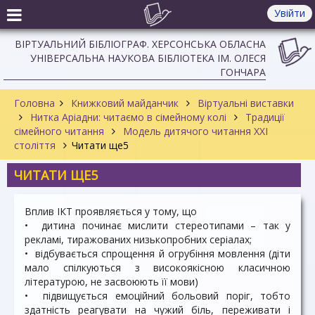
Увійти
ВІРТУАЛЬНИЙ БІБЛІОГРАФ. ХЕРСОНСЬКА ОБЛАСНА
УНІВЕРСАЛЬНА НАУКОВА БІБЛІОТЕКА ІМ. ОЛЕСЯ
ГОНЧАРА
Головна
Книжковий майданчик
Віртуальні виставки
Нитка Аріадни: читаємо в сімейному колі
Традиції
сімейного читання
Модель дитячого читання XXI
століття
Читати ще5
ЧИТАТИ ЩЕ5
Вплив ІКТ проявляється у тому, що
• дитина починає мислити стереотипами – так у
рекламі, тиражованих низькопробних серіалах;
• відбувається спрощення й огрубіння мовлення (діти
мало спілкуються з високоякісною класичною
літературою, не засвоюють її мови)
• підвищується емоційний больовий поріг, тобто
здатність реагувати на чужий біль, переживати і