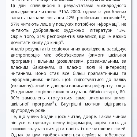
Ці дані співвідносні з результатами міжнародного
дослідження читання Р15А-2000: одним із улюблених
3
занять назвали читання 42% російських школярів
*,
57% читають лише у пошуках потрібної інформації, не
читають добровільно художньої літератури 13%.
Окрім того, 31% респондентів зізналися, що їм важко
4
дочитати книгу до кінця
.
Аналіз результатів соціологічних досліджень засвідчує
диспропорцію між обов'язковим (вимоги шкільної
програми) і вільним (дозвіллєвим, розважальним, за
власним бажанням, із власної волі й інтересів)
читанням. Воно стає все більш прагматичним та
інформаційним: читаю, щоб підготуватися до заліку
(екзамену), знайти дані для написання реферату тощо.
(За даними соціологічних опитувань бібліотекарів, 80-
90% замовлень стосуються саме виконання вимог
5
шкільної програми
). Внутрішні мотиви відіграють
другорядну роль.
Те, що учень бодай щось читає, добре. Таким чином
він усе ж одержує певну інформацію, окрім того, до
книжки залучаються діти навіть із не читаючих сімей.
Однак за цим «добре» криється серйозна небезпека.