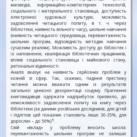
масмедіа, інформаційно-комп'ютерних технологій,
соціального і матеріального становища, доступність
електронної художньої культури, можливість
задоволення читацького попиту, в т. ч. через
бібліотеки, наявність вільного часу), шкільне навчання
(наявність читацького середовища, перевантаженість
шкільних програм, відповідність методик навчання
сучасним реаліям). Можливість доступу до бібліотек і
їх наповнення, кваліфікація бібліотечних працівників,
вплив соціального становища і майнового стану,
регіональні відмінності.
Аналіз вказує на наявність серйозних проблем у
кожній зі сфер. Так, скажімо, падіння престижу
читання можна вважати одним із результатів
загальної ціннісної дезорієнтації соціуму. Прагнення
книговидавців одержати надприбуток призвело, до
неможливості задоволення попиту на книгу через
бібліотеки (за даними російських дослідників, для дітей
і підлітків цей показник становить лише 30-35%, для
9
дорослих – до 50%)
.
Свій «вклад» у проблему вносить школа:
перевантаженість шкільних програм не залишає