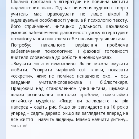
Шкільна програма з літератури не повинна містити
надлишкових знань. Під час вивчення художніх творів
учитель має враховувати не лише вікові й
індивідуальні особливості учнів, а й психологію тексту,
його сприймання, читацької діяльності. Важливою
умовою забезпечення діалогічності уроку літератури є
позиціонування вчителем себе насамперед як читача.
Потребує нагального вирішення проблема
забезпечення психологічної і фахової готовності
вчителя-словесника до роботи в нових умовах.
...Змусити читати неможливо. Як не можна змусити
любити. Розкрити чарівний світ книги, показати
«секрети», яких не помічає ненавчене око, – ось
завдання учителя-словесника і бібліотекаря.
Працюючи над становленням учня-читача, шукаючи
шляхи розв'язання посталих проблем, пам'ятаймо
китайську мудрість: «Якщо ви заглядаєте на рік
наперед – садіть рис. Якщо ви заглядаєте на 10 років
уперед – садіть дерево. Якщо ви заглядаєте вперед на
все життя – навчіть людину». Маємо навчити дитину...
читати!