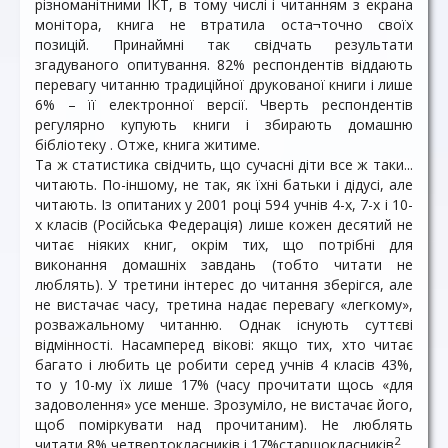
різноманітними ІКТ, в тому числі і читанням з екрана
монітора, книга не втратила оста¬точно своїх
позицій. Принаймні так свідчать результати
згадуваного опитування. 82% респондентів віддають
перевагу читанню традиційної друкованої книги і лише
6% – її електронної версії. Чверть респондентів
регулярно купують книги і збирають домашню
бібліотеку . Отже, книга житиме.
Та ж статистика свідчить, що сучасні діти все ж таки...
читають. По-іншому, не так, як їхні батьки і дідусі, але
читають. Із опитаних у 2001 році 594 учнів 4-х, 7-х і 10-
х класів (Російська Федерація) лише кожен десятий не
читає ніяких книг, окрім тих, що потрібні для
виконання домашніх завдань (тобто читати не
люблять). У третини інтерес до читання зберігся, але
не вистачає часу, третина надає перевагу «легкому»,
розважальному читанню. Однак існують суттєві
відмінності. Насамперед вікові: якщо тих, хто читає
багато і любить це робити серед учнів 4 класів 43%,
то у 10-му їх лише 17% (часу прочитати щось «для
задоволення» усе менше. Зрозуміло, не вистачає його,
щоб поміркувати над прочитаним). Не люблять
2
читати 8% четвертокласників і 17%старшокласників
.