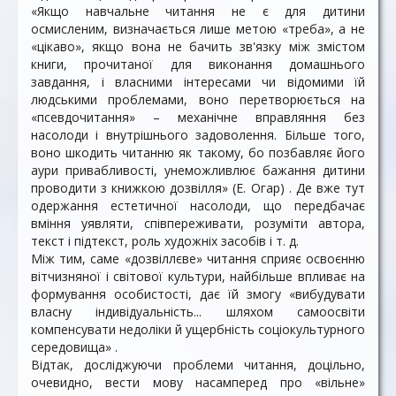
«Якщо навчальне читання не є для дитини
осмисленим, визначається лише метою «треба», а не
«цікаво», якщо вона не бачить зв'язку між змістом
книги, прочитаної для виконання домашнього
завдання, і власними інтересами чи відомими їй
людськими проблемами, воно перетворюється на
«псевдочитання» – механічне вправляння без
насолоди і внутрішнього задоволення. Більше того,
воно шкодить читанню як такому, бо позбавляє його
аури привабливості, унеможливлює бажання дитини
проводити з книжкою дозвілля» (Е. Огар) . Де вже тут
одержання естетичної насолоди, що передбачає
вміння уявляти, співпереживати, розуміти автора,
текст і підтекст, роль художніх засобів і т. д.
Між тим, саме «дозвіллєве» читання сприяє освоєнню
вітчизняної і світової культури, найбільше впливає на
формування особистості, дає їй змогу «вибудувати
власну індивідуальність... шляхом самоосвіти
компенсувати недоліки й ущербність соціокультурного
середовища» .
Відтак, досліджуючи проблеми читання, доцільно,
очевидно, вести мову насамперед про «вільне»