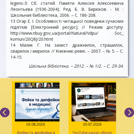
legens-З: Сб. статей: Памяти Алексея Алексеевича
Леонтьева (1936-2004); Ред. Б. В. Бирюков. - М. :
Школьная библиотека, 2006. – С. 186-208.
13 Огар Е. І. Особливості читацької поведінки сучасних
підлітків [Електронний ресурс]. // Режим доступу:
http://www.nbuy.gov;.ua/portal/Natural/Vdpu/ Soc_
komun/20Q8J/20.html
14 Малик Г. На захист дражнилок, страшилок,
сварилок і мирилок // Книжник-ревю. – 2007. – № 5. – С.
14-15.
Шкільна бібліотека. – 2012. – № 1/2. – С. 29-34
.
03.08.2026
30.07.2026
Фейки та дипфейки в
YouTube-канал «Вечір