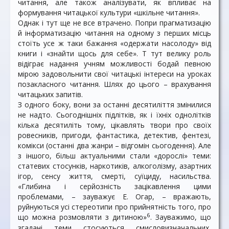
читання, але також аналізувати, як впливає на
формування читацької культури «шкільне читання».
Однак і тут ще не все втрачено. Попри прагматизацію
й інформатизацію читання на одному з перших місць
стоїть усе ж таки бажання «одержати насолоду» від
книги і «знайти щось для себе». Т тут велику роль
відіграє надання учням можливості бодай певною
мірою задовольнити свої читацькі інтереси на уроках
позакласного читання. Шлях до цього – врахування
читацьких запитів.
З одного боку, вони за останні десятиліття змінилися
не надто. Сьогоднішніх підлітків, як і їхніх однолітків
кілька десятиліть тому, цікавлять твори про своїх
ровесників, пригоди, фантастика, детектив, фентезі,
комікси (останні два жанри – відгомін сьогодення). Але
з іншого, більш актуальними стали «дорослі» теми:
статевих стосунків, наркотиків, алкоголізму, азартних
ігор, сенсу життя, смерті, суїциду, насильства.
«Глибина і серйозність зацікавлення цими
проблемами, – зауважує Е. Огар, – вражають,
руйнуються усі стереотипи про прийнятність того, про
6
що можна розмовляти з дитиною»
. Зауважимо, що
згадані теми стосуються смисловизначальних,