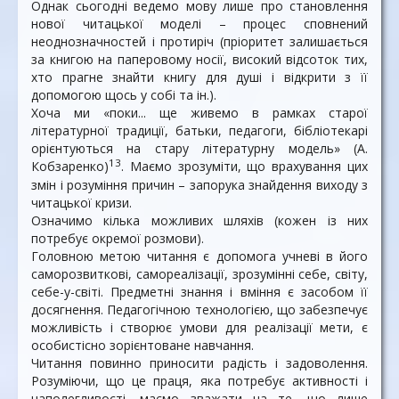
Однак сьогодні ведемо мову лише про становлення
нової читацької моделі – процес сповнений
неоднозначностей і протиріч (пріоритет залишається
за книгою на паперовому носії, високий відсоток тих,
хто прагне знайти книгу для душі і відкрити з її
допомогою щось у собі та ін.).
Хоча ми «поки... ще живемо в рамках старої
літературної традиції, батьки, педагоги, бібліотекарі
орієнтуються на стару літературну модель» (А.
13
Кобзаренко)
. Маємо зрозуміти, що врахування цих
змін і розуміння причин – запорука знайдення виходу з
читацької кризи.
Означимо кілька можливих шляхів (кожен із них
потребує окремої розмови).
Головною метою читання є допомога учневі в його
саморозвиткові, самореалізації, зрозумінні себе, світу,
себе-у-світі. Предметні знання і вміння є засобом її
досягнення. Педагогічною технологією, що забезпечує
можливість і створює умови для реалізації мети, є
особистісно зорієнтоване навчання.
Читання повинно приносити радість і задоволення.
Розуміючи, що це праця, яка потребує активності і
наполегливості, маємо зважати на те, що лише