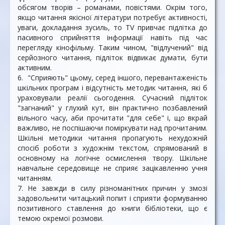
обсягом творів – романами, повістями. Окрім того,
якщо читання якісної літератури потребує активності,
уваги, докладання зусиль, то ТV привчає підлітка до
пасивного сприйняття інформації навіть під час
перегляду кінофільму. Таким чином, "відлучений" від
серйозного читання, підліток відвикає думати, бути
активним.
6. "Сприяють" цьому, серед іншого, перевантаженість
шкільних програм і відсутність методик читання, які б
ураховували реалії сьогодення. Сучасний підліток
"загнаний" у глухий кут, він практично позбавлений
вільного часу, аби прочитати "для себе" і, що вкрай
важливо, не поспішаючи поміркувати над прочитаним.
Шкільні методики читання пропагують нехудожній
спосіб роботи з художнім текстом, спрямований в
основному на логічне осмислення твору. Шкільне
навчальне середовище не сприяє зацікавленню учня
читанням.
7. Не завжди в силу різноманітних причин у змозі
задовольнити читацький попит і сприяти формуванню
позитивного ставлення до книги бібліотеки, що є
темою окремої розмови.