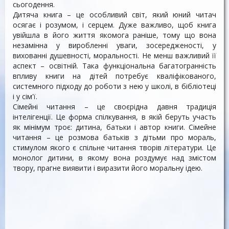
сьогодення.
Дитяча книга – це особливий світ, який юний читач
осягає і розумом, і серцем. Дуже важливо, щоб книга
увійшла в його життя якомога раніше, тому що вона
незамінна у виробленні уваги, зосередженості, у
вихованні душевності, моральності. Не менш важливий її
аспект – освітній. Така функціональна багатогранність
впливу книги на дітей потребує кваліфікованого,
системного підходу до роботи з нею у школі, в бібліотеці
і у сім'ї.
Сімейні читання – це своєрідна давня традиція
інтелігенції. Це форма спілкування, в якій беруть участь
як мінімум троє: дитина, батьки і автор книги. Сімейне
читання – це розмова батьків з дітьми про мораль,
стимулом якого є спільне читання творів літератури. Це
монолог дитини, в якому вона роздумує над змістом
твору, прагне виявити і виразити його моральну ідею.