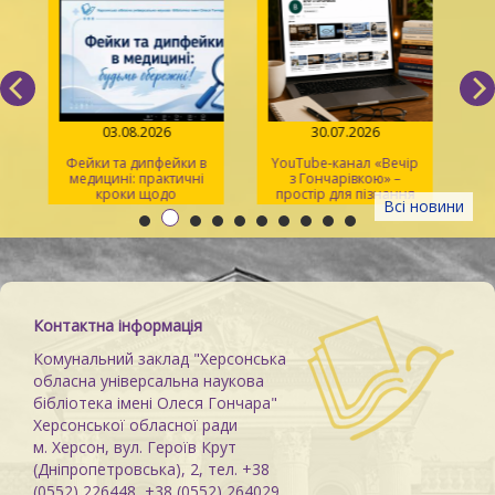
03.08.2026
30.07.2026
Фейки та дипфейки в
YouTube-канал «Вечір
медицині: практичні
з Гончарівкою» –
кроки щодо
простір для пізнання
Всі новини
розпізнавання
та натхнення
Контактна інформація
Комунальний заклад "Херсонська
обласна універсальна наукова
бібліотека імені Олеся Гончара"
Херсонської обласної ради
м. Херсон, вул. Героїв Крут
(Дніпропетровська), 2, тел. +38
(0552) 226448, +38 (0552) 264029,