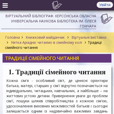
Увійти
ВІРТУАЛЬНИЙ БІБЛІОГРАФ. ХЕРСОНСЬКА ОБЛАСНА
УНІВЕРСАЛЬНА НАУКОВА БІБЛІОТЕКА ІМ. ОЛЕСЯ
ГОНЧАРА
Головна
Книжковий майданчик
Віртуальні виставки
Нитка Аріадни: читаємо в сімейному колі
Традиції
сімейного читання
ТРАДИЦІЇ СІМЕЙНОГО ЧИТАННЯ
1. Традиції сімейного читання
Кожна сім'я - особливий світ, де ціннісні орієнтири
батька, матері, старших у сім'ї відчутно позначаються на
індивідуальних, читацьких, навчальних, а найбільше – на
життєвих устоях дитини. Привернення уваги до проблем
сім'ї, пошуки шляхів співробітництва з кожною сім'єю,
удосконалення виховних можливостей батьків і сьогодні
залишається одним із надзвичайно важливих завдань