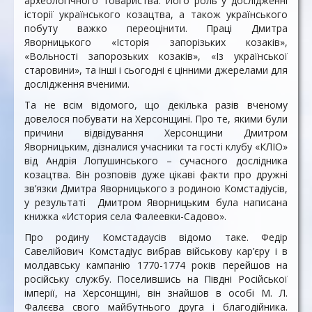
археологічного товариства. Його роль у дослідженні
історії українського козацтва, а також українського
побуту важко переоцінити. Праці Дмитра
Яворницького «Історія запорізьких козаків»,
«Вольності запорозьких козаків», «Із української
старовини», та інші і сьогодні є цінними джерелами для
дослідження вченими.
Та не всім відомого, що декілька разів вченому
довелося побувати на Херсонщині. Про те, якими були
причини відвідування Херсонщини Дмитром
Яворницьким, дізналися учасники та гості клубу «КЛІО»
від Андрія Лопушинського – сучасного дослідника
козацтва. Він розповів дуже цікаві факти про дружні
зв’язки Дмитра Яворницького з родиною Комстадіусів,
у результаті Дмитром Яворницьким була написана
книжка «История села Фалеевки-Садово».
Про родину Комстадаусів відомо таке. Федір
Савелійович Комстадіус вибрав військову кар’єру і в
молдавську кампанію 1770-1774 років перейшов на
російську службу. Поселившись на Півдні Російської
імперії, на Херсонщині, він знайшов в особі М. Л.
Фалєєва свого майбутнього друга і благодійника.