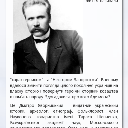
життя називали
"характерником" та "Нестором Запорожжя". Вченому
вдалося змінити погляди цілого покоління українців на
власну історію і повернути героїчні сторінки козацтва
в памʼять народу. Здогадалися, про кого йде мова?
Це Дмитро Яворницький – видатний український
історик, археолог, етнограф, фольклорист, член
Наукового товариства імені Тараса Шевченка,
Всеукраїнської академії наук, Московського