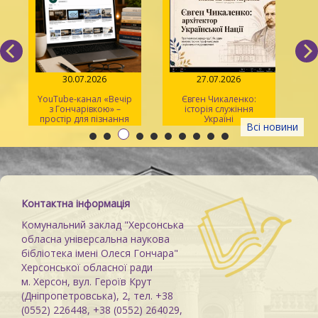
30.07.2026
27.07.2026
YouTube-канал «Вечір
Євген Чикаленко:
з Гончарівкою» –
історія служіння
зус
простір для пізнання
Україні
г
Всі новини
та натхнення
Контактна інформація
Комунальний заклад "Херсонська
обласна універсальна наукова
бібліотека імені Олеся Гончара"
Херсонської обласної ради
м. Херсон, вул. Героїв Крут
(Дніпропетровська), 2, тел. +38
(0552) 226448, +38 (0552) 264029,