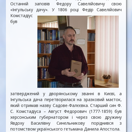
Останній заповів Федору Савелійовичу свою
«Інгульську дачу». У 1806 році Федір Савелійович
Комстадіус
був
затверджений у дворянському званні в Києві, а
Інгульська дача перетворилася на зразковий маєток,
який отримав назву Садове-Фалєєвка. Старший син Ф.
С. Комстадіуса – Август Федорович (1777-1859) був
херсонським губернатором і через свою дружину
Явдоху Василівну Синельникову поріднився з
потомством українського гетьмана Данила Апостола.