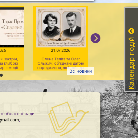
Календар подій
026
21.07.2026
20.07.2026
 зустріч,
Олена Теліга та Олег
Мистецтво розпізна
 глибокі
Ольжич: об’єднані датою
фейків
рі емоції
народження, любов’ю до
Всі новини
України та жертовністю
заради неї
ої обласної ради
gmail.com
,