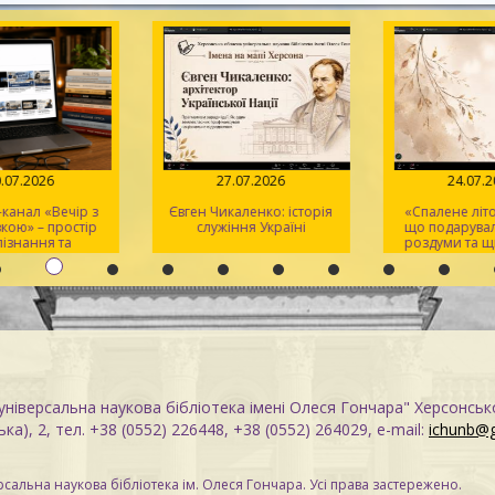
.07.2026
27.07.2026
24.07.2
анал «Вечір з
Євген Чикаленко: історія
«Спалене літо»:
ою» – простір
служіння Україні
що подарувала
ізнання та
роздуми та щи
тхнення
ніверсальна наукова бібліотека імені Олеся Гончара" Херсонськ
ка), 2, тел. +38 (0552) 226448, +38 (0552) 264029, e-mail:
ichunb@
сальна наукова бібліотека ім. Олеся Гончара. Усі права застережено.