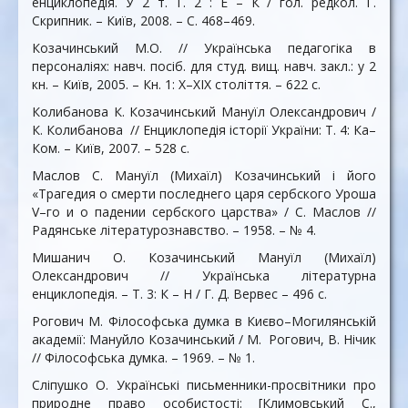
енциклопедія. У 2 т. Т. 2 : Е – К / гол. редкол. Г.
Скрипник. – Київ, 2008. – С. 468–469.
Козачинський М.О. // Українська педагогіка в
персоналіях: навч. посіб. для студ. вищ. навч. закл.: у 2
кн. – Київ, 2005. – Кн. 1: X–XIX століття. – 622 с.
Колибанова К. Козачинський Мануїл Олександрович /
К. Колибанова // Енциклопедія історії України: Т. 4: Ка–
Ком. – Київ, 2007. – 528 с.
Маслов С. Мануїл (Михаїл) Козачинський і його
«Трагедия о смерти последнего царя сербского Уроша
V–го и о падении сербского царства» / С. Маслов //
Радянське літературознавство. – 1958. – № 4.
Мишанич О. Козачинський Мануїл (Михаїл)
Олександрович // Українська літературна
енциклопедія. – Т. 3: К – Н / Г. Д. Вервес – 496 c.
Рогович М. Філософська думка в Києво–Могилянській
академії: Мануйло Козачинський / М. Рогович, В. Нічик
// Філософська думка. – 1969. – № 1.
Сліпушко О. Українські письменники-просвітники про
природне право особистості: [Климовський С.,