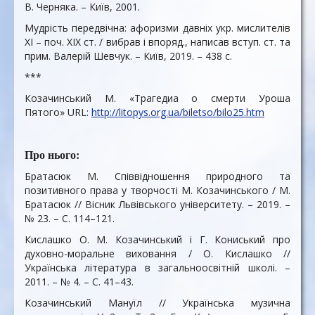
В. Черняка. – Київ, 2001.
Мудрість передвічна: афоризми давніх укр. мислителів
XI – поч. XIX ст. / вибрав і впоряд., написав вступ. ст. та
прим. Валерій Шевчук. – Київ, 2019. – 438 с.
***
Козачинський М. «Трагедиа о смерти Уроша
Пятого» URL:
http://litopys.org.ua/biletso/bilo25.htm
Про нього:
Братасюк М. Співвідношення природного та
позитивного права у творчості М. Козачинського / М.
Братасюк // Вісник Львівського університету. – 2019. –
№ 23. – С. 114–121.
Кислашко О. М. Козачинський і Г. Кониський про
духовно-моральне виховання / О. Кислашко //
Українська література в загальноосвітній школі. –
2011. – № 4. – С. 41–43.
Козачинський Мануїл // Українська музична