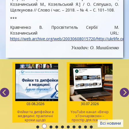
Козачинський М., Козельський Я.] / О. Сліпушко, О.
Щелкунова // Слово і час. – 2018. – № 4. – С. 101–108.
***
Кравченко В. Просвітитель Сербії М.
Козачинський URL:
https://web.archive.org/web/20030608015720/http://ukrlife.org
Укладач: О. Михайленко
03.08.2026
30.07.2026
Фейки та дипфейки в
YouTube-канал «Вечір
медицині: практичні
з Гончарівкою» –
кроки щодо
простір для пізнання
Всі новини
розпізнавання
та натхнення