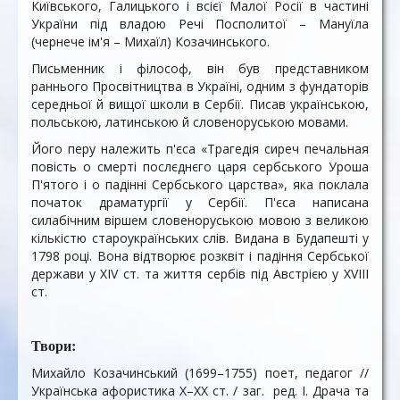
Київського, Галицького і всієї Малої Росії в частині
України під владою Речі Посполитої – Мануїла
(чернече ім'я – Михаїл) Козачинського.
Письменник і філософ, він був представником
раннього Просвітництва в Україні, одним з фундаторів
середньої й вищої школи в Сербії. Писав українською,
польською, латинською й словеноруською мовами.
Його перу належить п'єса «Трагедія сиреч печальная
повість о смерті послєднєго царя сербського Уроша
П'ятого і о падінні Сербського царства», яка поклала
початок драматургії у Сербії. П'єса написана
силабічним віршем словеноруською мовою з великою
кількістю староукраїнських слів. Видана в Будапешті у
1798 році. Вона відтворює розквіт і падіння Сербської
держави у XIV ст. та життя сербів під Австрією у XVIII
ст.
Твори:
Михайло Козачинський (1699–1755) поет, педагог //
Українська афористика Х–ХХ ст. / заг. ред. І. Драча та