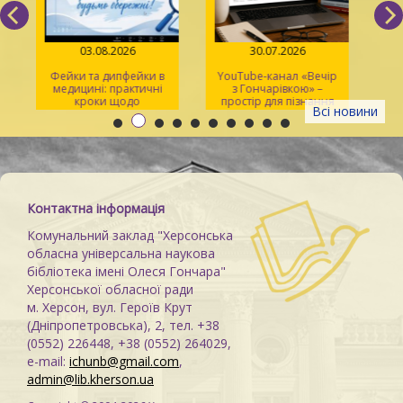
03.08.2026
30.07.2026
Фейки та дипфейки в
YouTube-канал «Вечір
медицині: практичні
з Гончарівкою» –
кроки щодо
простір для пізнання
Всі новини
розпізнавання
та натхнення
Контактна інформація
Комунальний заклад "Херсонська
обласна універсальна наукова
бібліотека імені Олеся Гончара"
Херсонської обласної ради
м. Херсон, вул. Героїв Крут
(Дніпропетровська), 2, тел. +38
(0552) 226448, +38 (0552) 264029,
e-mail:
ichunb@gmail.com
,
admin@lib.kherson.ua