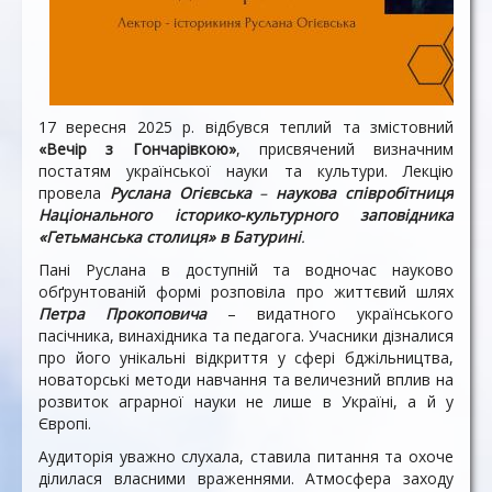
17 вересня 2025 р. відбувся теплий та змістовний
«Вечір з Гончарівкою»
, присвячений визначним
постатям української науки та культури. Лекцію
провела
Руслана Огієвська
–
наукова співробітниця
Національного історико-культурного заповідника
«Гетьманська столиця» в Батурині
.
Пані Руслана в доступній та водночас науково
обґрунтованій формі розповіла про життєвий шлях
Петра Прокоповича
– видатного українського
пасічника, винахідника та педагога. Учасники дізналися
про його унікальні відкриття у сфері бджільництва,
новаторські методи навчання та величезний вплив на
розвиток аграрної науки не лише в Україні, а й у
Європі.
Аудиторія уважно слухала, ставила питання та охоче
ділилася власними враженнями. Атмосфера заходу