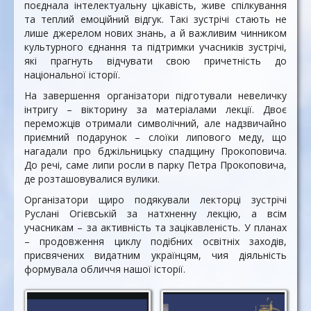
поєднала інтелектуальну цікавість, живе спілкування
та теплий емоційний відгук. Такі зустрічі стають не
лише джерелом нових знань, а й важливим чинником
культурного єднання та підтримки учасників зустрічі,
які прагнуть відчувати свою причетність до
національної історії.
На завершення організатори підготували невеличку
інтригу – вікторину за матеріалами лекції. Двоє
переможців отримали символічний, але надзвичайно
приємний подарунок – слоїки липового меду, що
нагадали про бджільницьку спадщину Прокоповича.
До речі, саме липи росли в парку Петра Прокоповича,
де розташовувалися вулики.
Організатори щиро подякували лекторці зустрічі
Руслані Огієвській за натхненну лекцію, а всім
учасникам – за активність та зацікавленість. У планах
– продовження циклу подібних освітніх заходів,
присвячених видатним українцям, чия діяльність
формувала обличчя нашої історії.