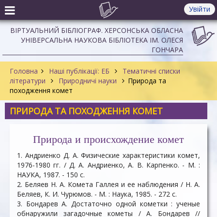
Увійти
ВІРТУАЛЬНИЙ БІБЛІОГРАФ. ХЕРСОНСЬКА ОБЛАСНА
УНІВЕРСАЛЬНА НАУКОВА БІБЛІОТЕКА ІМ. ОЛЕСЯ
ГОНЧАРА
Головна
Наші публікації: ЕБ
Тематичні списки
літератури
Природничі науки
Природа та
походження комет
ПРИРОДА ТА ПОХОДЖЕННЯ КОМЕТ
Природа и происхождение комет
1. Андриенко Д. А. Физические характеристики комет,
1976-1980 гг. / Д. А. Андриенко, А. В. Карпенко. - М. :
НАУКА, 1987. - 150 c.
2. Беляев Н. А. Комета Галлея и ее наблюдения / Н. А.
Беляев, К. И. Чурюмов. - М. : Наука, 1985. - 272 c.
3. Бондарев А. Достаточно одной кометки : ученые
обнаружили загадочные кометы / А. Бондарев //