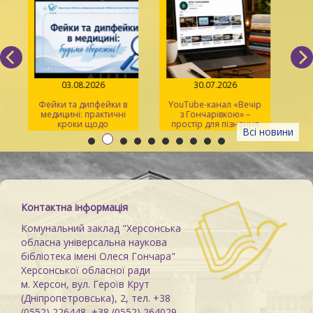
03.08.2026
30.07.2026
Фейки та дипфейки в
YouTube-канал «Вечір
медицині: практичні
з Гончарівкою» –
кроки щодо
простір для пізнання
Всі новини
розпізнавання
та натхнення
Контактна інформація
Комунальний заклад "Херсонська
обласна універсальна наукова
бібліотека імені Олеся Гончара"
Херсонської обласної ради
м. Херсон, вул. Героїв Крут
(Дніпропетровська), 2, тел. +38
(0552) 226448, +38 (0552) 264029,