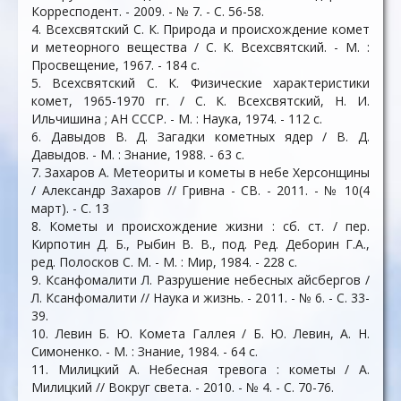
Корресподент. - 2009. - № 7. - С. 56-58.
4. Всехсвятский С. К. Природа и происхождение комет
и метеорного вещества / С. К. Всехсвятский. - М. :
Просвещение, 1967. - 184 c.
5. Всехсвятский С. К. Физические характеристики
комет, 1965-1970 гг. / С. К. Всехсвятский, Н. И.
Ильчишина ; АН СССР. - М. : Наука, 1974. - 112 c.
6. Давыдов В. Д. Загадки кометных ядер / В. Д.
Давыдов. - М. : Знание, 1988. - 63 c.
7. Захаров А. Метеориты и кометы в небе Херсонщины
/ Александр Захаров // Гривна - СВ. - 2011. - № 10(4
март). - С. 13
8. Кометы и происхождение жизни : сб. ст. / пер.
Кирпотин Д. Б., Рыбин В. В., под. Ред. Деборин Г.А.,
ред. Полосков С. М. - М. : Мир, 1984. - 228 c.
9. Ксанфомалити Л. Разрушение небесных айсбергов /
Л. Ксанфомалити // Наука и жизнь. - 2011. - № 6. - С. 33-
39.
10. Левин Б. Ю. Комета Галлея / Б. Ю. Левин, А. Н.
Симоненко. - М. : Знание, 1984. - 64 с.
11. Милицкий А. Небесная тревога : кометы / А.
Милицкий // Вокруг света. - 2010. - № 4. - С. 70-76.