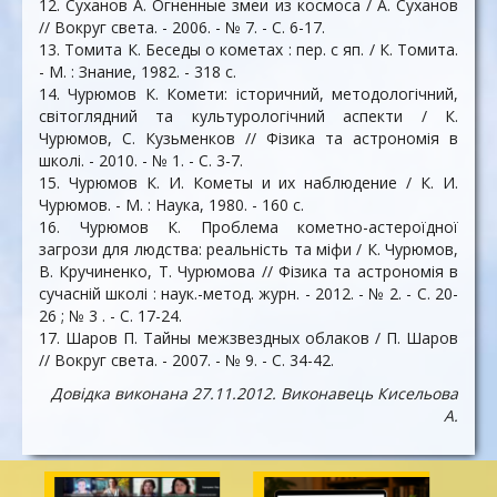
12. Суханов А. Огненные змеи из космоса / А. Суханов
// Вокруг света. - 2006. - № 7. - С. 6-17.
13. Томита К. Беседы о кометах : пер. с яп. / К. Томита.
- М. : Знание, 1982. - 318 c.
14. Чурюмов К. Комети: історичний, методологічний,
світоглядний та культурологічний аспекти / К.
Чурюмов, С. Кузьменков // Фізика та астрономія в
школі. - 2010. - № 1. - С. 3-7.
15. Чурюмов К. И. Кометы и их наблюдение / К. И.
Чурюмов. - М. : Наука, 1980. - 160 c.
16. Чурюмов К. Проблема кометно-астероїдної
загрози для людства: реальність та міфи / К. Чурюмов,
В. Кручиненко, Т. Чурюмова // Фізика та астрономія в
сучасній школі : наук.-метод. журн. - 2012. - № 2. - С. 20-
26 ; № 3 . - С. 17-24.
17. Шаров П. Тайны межзвездных облаков / П. Шаров
// Вокруг света. - 2007. - № 9. - С. 34-42.
Довідка
виконана 27.11.2012. Виконавець Кисельова
А.