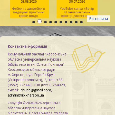
03.08.2026
30.07.2026
Фейки та дипфейки в
YouTube-канал «Вечір
медицині: практичні
з Гончарівкою» –
кроки щодо
простір для пізнання
Всі новини
розпізнавання
та натхнення
Контактна інформація
Комунальний заклад "Херсонська
обласна універсальна наукова
бібліотека імені Олеся Гончара"
Херсонської обласної ради
м. Херсон, вул. Героїв Крут
(Дніпропетровська), 2, тел. +38
(0552) 226448, +38 (0552) 264029,
e-mail:
ichunb@gmail.com
,
admin@lib.kherson.ua
Copyright © 2004-2026 Херсонська
обласна універсальна наукова
бібліотека ім. Олеся Гончара. Усі права