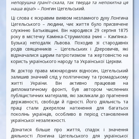
непорушна граніт-скала, так тверда та непохитна ця
наша віра!
» – Лонгин Цегельський.
Ці слова є яскравим виявом незламного духу Лонгина
Цегельського – людини, чиє життя було присвячене
служінню Батьківщині. Він народився 29 серпня 1875
року в містечку Камінка-Струмилова (нині – Кам’янка-
Бузька) неподалік Львова. Походив зі стародавніх
родів священників – Цегельських і Дзеровичів, які
відзначалися щирим патріотизмом та жертовністю на
користь українського народу та Української Церкви.
Як доктор права міжнародних відносин, Цегельський
залишив значний слід у політичному та громадському
житті України. Він активно працював на
дипломатичному фронті, був автором численних
публіцистичних матеріалів, які закликали до прагнення
державності, свободи й гідності. Його діяльність та
праці стали джерелом натхнення для багатьох
поколінь українців, особливо в період становлення
української незалежності.
Дізнатися більше про життя, спадок і значення
діяльності Лонгина Цегельського для української