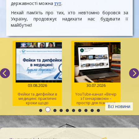
тут
.
державності можна
Нехай пам’ять про тих, хто невтомно боровся за
Україну, продовжує надихати нас будувати її
майбутнє!
03.08.2026
30.07.2026
Фейки та дипфейки в
YouTube-канал «Вечір
медицині: практичні
з Гончарівкою» –
кроки щодо
простір для пізнання
Всі новини
розпізнавання
та натхнення