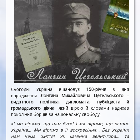
Сьогодні Україна вшановує
150-річчя
з дня
народження
Лонгина Михайловича Цегельського –
видатного політика, дипломата, публіциста й
громадського діяча
, який вірою й словами надихав
покоління борців за національну свободу.
«
І ми віримо, що нам бути! І ми віримо, що встане
Україна… Ми віримо в її воскресіння… Без України
нам нема життя! Як камінна велит-гора… тa