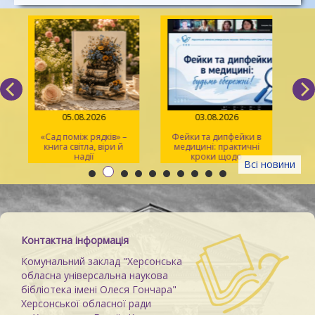
05.08.2026
03.08.2026
«Сад поміж рядків» –
Фейки та дипфейки в
Yo
книга світла, віри й
медицині: практичні
надії
кроки щодо
пр
Всі новини
розпізнавання
Контактна інформація
Комунальний заклад "Херсонська
обласна універсальна наукова
бібліотека імені Олеся Гончара"
Херсонської обласної ради