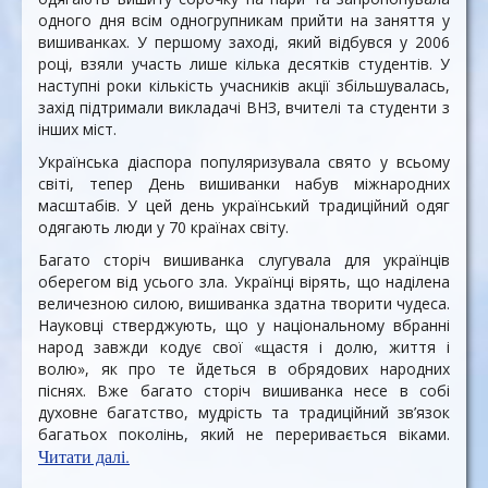
одного дня всім одногрупникам прийти на заняття у
вишиванках. У першому заході, який відбувся у 2006
році, взяли участь лише кілька десятків студентів. У
наступні роки кількість учасників акції збільшувалась,
захід підтримали викладачі ВНЗ, вчителі та студенти з
інших міст.
Українська діаспора популяризувала свято у всьому
світі, тепер День вишиванки набув міжнародних
масштабів. У цей день український традиційний одяг
одягають люди у 70 країнах світу.
Багато сторіч вишиванка слугувала для українців
оберегом від усього зла. Українці вірять, що наділена
величезною силою, вишиванка здатна творити чудеса.
Науковці стверджують, що у національному вбранні
народ завжди кодує свої «щастя і долю, життя і
волю», як про те йдеться в обрядових народних
піснях. Вже багато сторіч вишиванка несе в собі
духовне багатство, мудрість та традиційний зв’язок
багатьох поколінь, який не переривається віками.
Читати далі.