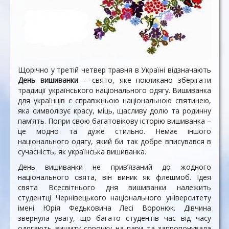
Щорічно у третій четвер травня в Україні відзначають
День вишиванки
– свято, яке покликано зберігати
традиції українського національного одягу. Вишиванка
для українців є справжньою національною святинею,
яка символізує красу, міць, щасливу ​​долю та родинну
пам’ять. Попри свою багатовікову історію вишиванка –
це модно та дуже стильно. Немає іншого
національного одягу, який би так добре вписувався в
сучасність, як українська вишиванка.
День вишиванки не привʼязаний до жодного
національного свята, він виник як флешмоб. Ідея
свята Всесвітнього дня вишиванки належить
студентці Чернівецького національного університету
імені Юрія Федьковича Лесі Воронюк. Дівчина
звернула увагу, що багато студентів час від часу
одягають вишиту сорочку на пари та запропонувала