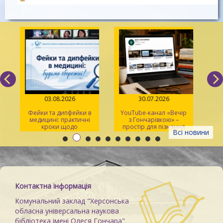
03.08.2026
30.07.2026
Фейки та дипфейки в
YouTube-канал «Вечір
медицині: практичні
з Гончарівкою» –
кроки щодо
простір для пізнання
Всі новини
розпізнавання
та натхнення
Контактна інформація
Комунальний заклад "Херсонська
обласна універсальна наукова
бібліотека імені Олеся Гончара"