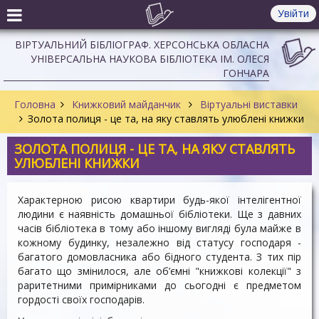
Увійти
ВІРТУАЛЬНИЙ БІБЛІОГРАФ. ХЕРСОНСЬКА ОБЛАСНА
УНІВЕРСАЛЬНА НАУКОВА БІБЛІОТЕКА ІМ. ОЛЕСЯ
ГОНЧАРА
Головна
Книжковий майданчик
Віртуальні виставки
Золота полиця - це та, на яку ставлять улюблені книжки
ЗОЛОТА ПОЛИЦЯ - ЦЕ ТА, НА ЯКУ СТАВЛЯТЬ
УЛЮБЛЕНІ КНИЖКИ
Характерною рисою квартири будь-якої інтелігентної
людини є наявність домашньої бібліотеки. Ще з давних
часів бібліотека в тому або іншому вигляді була майже в
кожному будинку, незалежно від статусу господаря -
багатого домовласника або бідного студента. З тих пір
багато що змінилося, але об’ємні "книжкові колекції" з
раритетними примірниками до сьогодні є предметом
гордості своїх господарів.