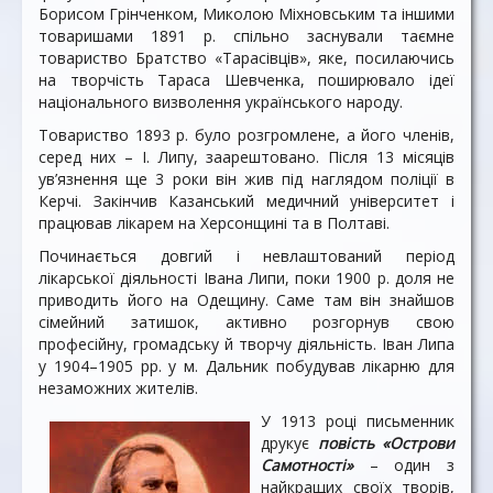
Борисом Грінченком, Миколою Міхновським та іншими
товаришами 1891 р. спільно заснували таємне
товариство Братство «Тарасівців», яке, посилаючись
на творчість Тараса Шевченка, поширювало ідеї
національного визволення українського народу.
Товариство 1893 р. було розгромлене, а його членів,
серед них – І. Липу, заарештовано. Після 13 місяців
ув’язнення ще 3 роки він жив під наглядом поліції в
Керчі. Закінчив Казанський медичний університет і
працював лікарем на Херсонщині та в Полтаві.
Починається довгий і невлаштований період
лікарської діяльності Івана Липи, поки 1900 р. доля не
приводить його на Одещину. Саме там він знайшов
сімейний затишок, активно розгорнув свою
професійну, громадську й творчу діяльність. Іван Липа
у 1904–1905 рр. у м. Дальник побудував лікарню для
незаможних жителів.
У 1913 році письменник
друкує
повість «Острови
Самотності»
– один з
найкращих своїх творів,