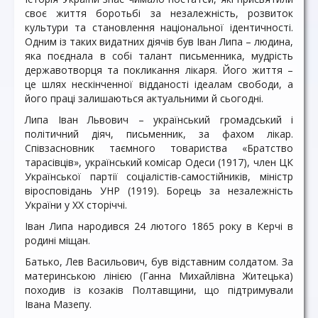
своє життя боротьбі за незалежність, розвиток
культури та становлення національної ідентичності.
Одним із таких видатних діячів був Іван Липа – людина,
яка поєднала в собі талант письменника, мудрість
державотворця та покликання лікаря. Його життя –
це шлях нескінченної відданості ідеалам свободи, а
його праці залишаються актуальними й сьогодні.
Липа Іван Львович – український громадський і
політичний діяч, письменник, за фахом лікар.
Співзасновник таємного товариства «Братство
тарасівців», український комісар Одеси (1917), член ЦК
Української партії соціалістів-самостійників, міністр
віросповідань УНР (1919). Борець за незалежність
України у ХХ сторіччі.
Іван Липа народився 24 лютого 1865 року в Керчі в
родині міщан.
Батько, Лев Васильович, був відставним солдатом. За
материнською лінією (Ганна Михайлівна Житецька)
походив із козаків Полтавщини, що підтримували
Івана Мазепу.