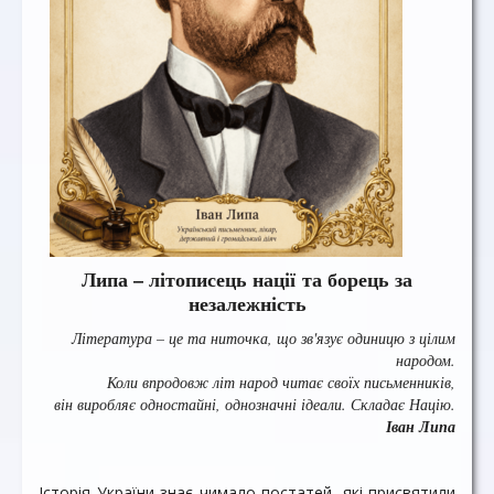
Липа – літописець нації та борець за
незалежність
Література – це та ниточка, що зв'язує одиницю з цілим
народом.
Коли впродовж літ народ читає своїх письменників,
він виробляє одностайні, однозначні ідеали. Складає Націю.
Іван Липа
Історія України знає чимало постатей, які присвятили