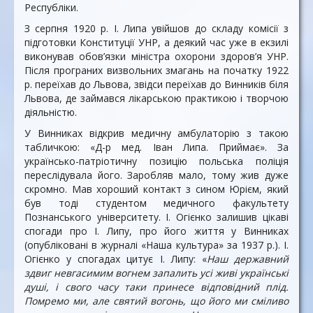
Республіки.
З серпня 1920 р. І. Липа увійшов до складу комісії з
підготовки Конституції УНР, а деякий час уже в екзилі
виконував обов’язки міністра охорони здоров’я УНР.
Після програних визвольних змагань на початку 1922
р. переїхав до Львова, звідси переїхав до Винників біля
Львова, де займався лікарською практикою і творчою
діяльністю.
У Винниках відкрив медичну амбулаторію з такою
табличкою: «Д-р мед. Іван Липа. Приймає». За
українсько-патріотичну позицію польська поліція
переслідувала його. Заробляв мало, тому жив дуже
скромно. Мав хороший контакт з сином Юрієм, який
був тоді студентом медичного факультету
Познанського університету. І. Огієнко залишив цікаві
спогади про І. Липу, про його життя у Винниках
(опубліковані в журналі «Наша культура» за 1937 р.). І.
Огієнко у спогадах цитує І. Липу: «
Наш державний
здвиг невгасимим вогнем запалить усі живі українські
душі, і свого часу таки принесе відповідний плід.
Помремо ми, але святий вогонь, що його ми сміливо