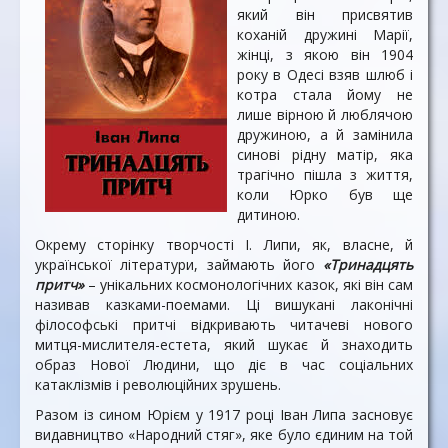
який він присвятив
коханій дружині Марії,
жінці, з якою він 1904
року в Одесі взяв шлюб і
котра стала йому не
лише вірною й люблячою
дружиною, а й замінила
синові рідну матір, яка
трагічно пішла з життя,
коли Юрко був ще
дитиною.
Окрему сторінку творчості І. Липи, як, власне, й
української літератури, займають його
«Тринадцять
притч»
– унікальних космонологічних казок, які він сам
називав казками-поемами. Ці вишукані лаконічні
філософські притчі відкривають читачеві нового
митця-мислителя-естета, який шукає й знаходить
образ Нової Людини, що діє в час соціальних
катаклізмів і революційних зрушень.
Разом із сином Юрієм у 1917 році Іван Липа засновує
видавництво «Народний стяг», яке було єдиним на той