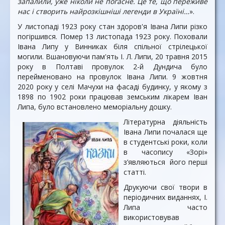
запалили, уже ніколи не погасне. Це те, що переживе
нас і створить найрозкішніші легенди в Україні…
».
У листопаді 1923 року стан здоров'я Івана Липи різко
погіршився. Помер 13 листопада 1923 року. Поховали
Івана Липу у Винниках біля спільної стрілецької
могили. Вшановуючи пам'ять І. Л. Липи, 20 травня 2015
року в Полтаві провулок 2-й Дундича було
перейменовано на провулок Івана Липи. 9 жовтня
2020 року у селі Мачухи на фасаді будинку, у якому з
1898 по 1902 роки працював земським лікарем Іван
Липа, було встановлено меморіальну дошку.
Літературна діяльність
Івана Липи почалася ще
в студентські роки, коли
в часопису «Зорі»
з’являються його перші
статті.
Друкуючи свої твори в
періодичних виданнях, І.
Липа часто
використовував