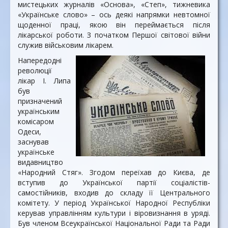
мистецьких журналів «Основа», «Степ», тижневика
«Українське слово» – ось деякі напрямки невтомної
щоденної праці, якою він переймається після
лікарської роботи. З початком Першої світової війни
служив військовим лікарем.
Напередодні
революції
лікар І. Липа
був
призначений
українським
комісаром
Одеси,
заснував
українське
видавництво
«Народний Стяг». Згодом переїхав до Києва, де
вступив до Української партії соціалістів-
самостійників, входив до складу її Центрального
комітету. У період Української Народної Республіки
керував управлінням культури і віровизнання в уряді.
Був членом Всеукраїнської Національної Ради та Ради