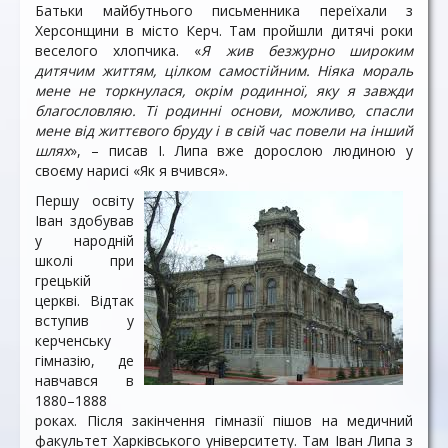
Батьки майбутнього письменника переїхали з
Херсонщини в місто Керч. Там пройшли дитячі роки
веселого хлопчика. «
Я жив безжурно широким
дитячим життям, цілком самостійним. Ніяка мораль
мене не торкнулася, окрім родинної, яку я завжди
благословляю. Ті родинні основи, можливо, спасли
мене від життєвого бруду і в свій час повели на інший
шлях
», – писав І. Липа вже дорослою людиною у
своєму нарисі «Як я вчився».
Першу освіту
Іван здобував
у народній
школі при
грецькій
церкві. Відтак
вступив у
керченську
гімназію, де
навчався в
1880–1888
роках. Після закінчення гімназії пішов на медичний
факультет Харківського університету. Там Іван Липа з