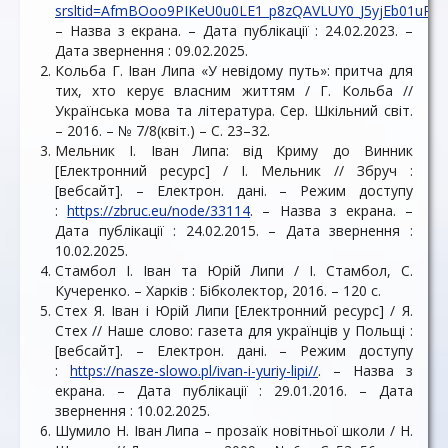
srsltid=AfmBOoo9PIKeU0u0LE1_p8zQAVLUY0_J5yjEb01uPzF
– Назва з екрана. – Дата публікації : 24.02.2023. –
Дата звернення : 09.02.2025.
Кольба Г. Іван Липа «У невідому путь»: притча для
тих, хто керує власним життям / Г. Кольба //
Українська мова та література. Сер. Шкільний світ.
– 2016. – № 7/8(квіт.) – С. 23–32.
Мельник І. Іван Липа: від Криму до Винник
[Електронний ресурс] / І. Мельник // Збруч :
[вебсайт]. – Електрон. дані. – Режим доступу
:
https://zbruc.eu/node/33114
. – Назва з екрана. –
Дата публікації : 24.02.2015. – Дата звернення :
10.02.2025.
Стамбол І. Іван та Юрій Липи / І. Стамбол, С.
Кучеренко. – Харків : Бібколектор, 2016. – 120 с.
Стех Я. Іван і Юрій Липи [Електронний ресурс] / Я.
Стех // Наше слово: газета для українців у Польщі :
[вебсайт]. – Електрон. дані. – Режим доступу
:
https://nasze-slowo.pl/ivan-i-yuriy-lipi//
. – Назва з
екрана. – Дата публікації : 29.01.2016. – Дата
звернення : 10.02.2025.
Шумило Н. Іван Липа – прозаїк новітньої школи / Н.