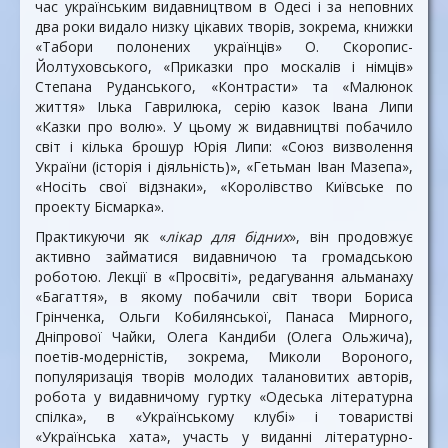
час українським видавництвом в Одесі і за неповних
два роки видало низку цікавих творів, зокрема, книжки
«Табори полонених українців» О. Скоропис-
Йолтуховського, «Приказки про москалів і німців»
Степана Руданського, «Контрасти» та «Малюнок
життя» Ілька Гаврилюка, серію казок Івана Липи
«Казки про волю». У цьому ж видавництві побачило
світ і кілька брошур Юрія Липи: «Союз визволення
України (історія і діяльність)», «Гетьман Іван Мазепа»,
«Носіть свої відзнаки», «Королівство Київське по
проекту Бісмарка».
Практикуючи як «
лікар для бідних
», він продовжує
активно займатися видавничою та громадською
роботою. Лекції в «Просвіті», редагування альманаху
«Багаття», в якому побачили світ твори Бориса
Грінченка, Ольги Кобилянської, Панаса Мирного,
Дніпрової Чайки, Олега Кандиби (Олега Ольжича),
поетів-модерністів, зокрема, Миколи Вороного,
популяризація творів молодих талановитих авторів,
робота у видавничому гуртку «Одеська літературна
спілка», в «Українському клубі» і товаристві
«Українська хата», участь у виданні літературно-