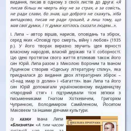
видання, писав в одному з своїх листів до друга: «
Я
писав більш як чверть віку не за страх, а за совість,
не ради слави, бо знав, що доброго не скажуть, хіба
випадково, писав не ради грошей, а лиш тому, що
мав свої думки, і ті думки хотілось сказати людям...
».
І. Липа – автор віршів, нарисів, оповідань та збірок,
серед яких «Оповіді про смерть, війну і любов» (1935
р.). У його творах виразно звучить ідея вірності
власному народові, власній державі та її соборності.
Цю ідею протягом свого життя втілював також його
син Юрій. Липа разом з Миколою Вороним та Іваном
Луценком створив «Одеську літературну спілку», яка
приєдналася до видання двох літературних збірок –
«З-над хмар із долин» і «Багаття». Іван Липа та його
син Юрій допомагали україномовному видавництву
«Народний стяг» і підтримували тісні зв’язки з
письменниками Гнатом Хоткевичем, Григорієм
Чупринкою, Володимиром Самійленком, Йосипом
Маковеєм та іншими діячами культури.
Із
казки
Івана Липи
«Близнята»
: «
А тим часом
сусідній цар крок за