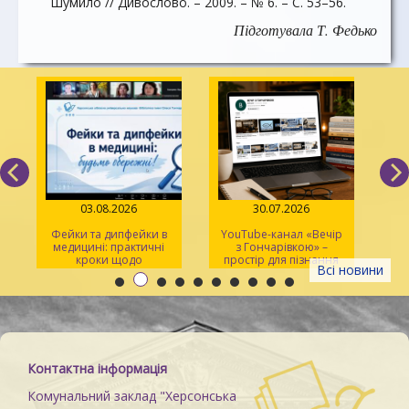
Шумило // Дивослово. – 2009. – № 6. – С. 53–56.
Підготувала Т. Федько
03.08.2026
30.07.2026
Фейки та дипфейки в
YouTube-канал «Вечір
медицині: практичні
з Гончарівкою» –
кроки щодо
простір для пізнання
Всі новини
розпізнавання
та натхнення
Контактна інформація
Комунальний заклад "Херсонська