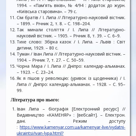
1994. – «Пам'ять віків», № 4/94 : додаток до журн.
«Київська старовина». – 79 с.
Сім братів / І. Липа // Літературно-науковий вістник.
– 1899. – Річник 2, т. 8. – С. 198–204.
Так минали століття / І. Липа // Літературно-
науковий вістник. – 1905. – Річник 8, т. 39. – С. 6–9.
Тихе слово: Збірка казок / І. Липа. – Львів : Світ
дитини, 1929. – 80 с.
Туман / Іван Липа // Літературно-науковий вістник. –
1904. – Річник 7, т. 27. – С. 50–59.
Чорна Мара / І. Липа // Дніпро: календар-альманах.
– 1923. – С. 23–24.
Як я пішов у революцію: (уривок із щоденника) / І.
Липа // Дніпро: календар-альманах. – 1928. – С. 95–
99.
Література про нього:
Іван Липа – біографія [Електронний ресурс] //
Видавництво «КАМЕНЯР» : [вебсайт]. – Електрон.
дані. – Режим доступу
:
https://www.kamenyar.com.ua/kamenyar-live/vydatni-
ukraintsi/ivan-lypa.html?