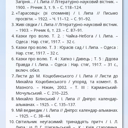
Загірня… / І. Липа // Літературно-науковий вістник. –
1900. – Річник 3, т. 9. – С. 118–124.
«Тарасовці»: (зі споминів) / І. Липа // Письмо
просвіти. – 1922. – Ч. 11–12. – С. 91–92.
Живі свідки / І. Липа // Літературно-науковий вістник.
– 1903. – Річник 6, т. 23. – С. 87–91.
Казки про волю. Т. 2. : Чайка-Небога / І. Липа. –
Одеса : Нар. стяг, 1917. – 32 с.
Казки про волю. Т. 3 : Юрасів сад / І. Липа. – Одеса :
Нар. стяг, 1917. – 32 с.
Казки про волю. Т. 4 : Хапко і Давець ; Т. 5 : Дідова
Правда / І. Липа. – Одеса : Нар. стяг, 1917. – 31 с.,
включ. обкл.
Листи до М. Коцюбинського / І. Липа // Листи до
Михайла Коцюбинського / упоряд. та комент. В.
Мазного. – Ніжин, 2002. – Т. ІІІ : Карманський-
Мочульський. – С. 210–225.
Михайло Білінський / І. Липа // Дніпро: календар-
альманах. – 1925. – С. 135–137.
Мій ведмедик / І. Липа // Дніпро: календар-альманах.
– 1925. – С. 38–44.
Світильник неугасимий: тринадцять притч / І. Л.
Липа ; іл. П. Г. Щегельський. – К. : Київ. старовина,