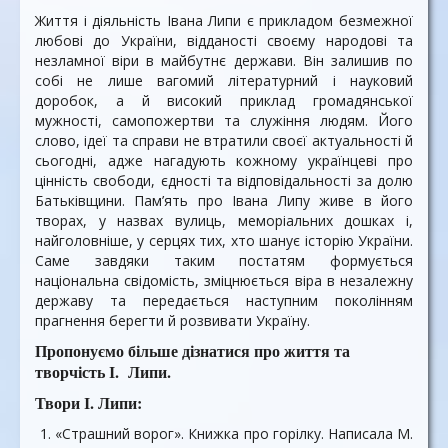
Життя і діяльність Івана Липи є прикладом безмежної
любові до України, відданості своєму народові та
незламної віри в майбутнє держави. Він залишив по
собі не лише вагомий літературний і науковий
доробок, а й високий приклад громадянської
мужності, самопожертви та служіння людям. Його
слово, ідеї та справи не втратили своєї актуальності й
сьогодні, адже нагадують кожному українцеві про
цінність свободи, єдності та відповідальності за долю
Батьківщини. Пам’ять про Івана Липу живе в його
творах, у назвах вулиць, меморіальних дошках і,
найголовніше, у серцях тих, хто шанує історію України.
Саме завдяки таким постатям формується
національна свідомість, зміцнюється віра в незалежну
державу та передається наступним поколінням
прагнення берегти й розвивати Україну.
Пропонуємо більше дізнатися про життя та
творчість І. Липи.
Твори І. Липи:
«Страшний ворог». Книжка про горілку. Написала М.