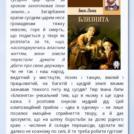
кроком захоплював їхню
землю...
». Загарбання
країни сусіднім царем несе
громадянам тяжку
неволю, горе й смерть,
що подається у творі як
розплата за те, «
що,
насолоджуючись власним
життям, вони зовсім
перестали думати й
дбати про свою державу»
.
Чи не так і наш народ,
видатний у мистецтві, піснях і танцях, вмілий і
працьовитий, на багатій і щедрій землі віками
зазнавав тяжкого гніту від сусідів? Твір Івана Липи
«Близнята» унікальний тим, що в ньому є ще одна
казка. Її розповів онукові мудрий дід. Цей
композиційний прийом – «два в одному» – не лише
посилює емоційне сприйняття твору, а й дає
зрозуміти, що на шляху боротьби за долю рідного
краю – численні й складні перешкоди, здолати які
далеко не кожному по силі, й те треба робити гуртом!