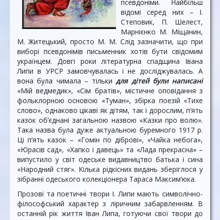
псевдоніми. Найбільш
відомі серед них – І.
Степовик, П. Шелест,
Марнієнко М. Міщанин,
М. Житецький, просто М. М. Слід зазначити, що при
виборі псевдонімів письменник хотів бути свідомим
українцем. Довгі роки літературна спадщина Івана
Липи в УРСР замовчувалась і не досліджувалась. А
вона була чимала – тільки
для дітей були написані
«Мій ведмедик», «Сім братів», містичне оповідання з
фольклорною основою «Туман», збірка поезій «Тихе
слово», однаково цікаві як дітям, так і дорослим, п’ять
казок об’єднані загальною назвою «Казки про волю».
Така назва була дуже актуальною буремного 1917 р.
Ці п’ять казок – «Гомін по діброві», «Чайка небога»,
«Юрасів сад», «Хапко і давець» та «Лада прекрасна» –
випустило у світ одеське видавництво батька і сина
«Народний стяг». Кілька рідкісних видань зберіглося у
зібранні одеського колекціонера Тараса Максим’юка.
Прозові та поетичні твори І. Липи мають символічно-
філософський характер з ліричним забарвленням. В
останній рік життя Іван Липа, готуючи свої твори до