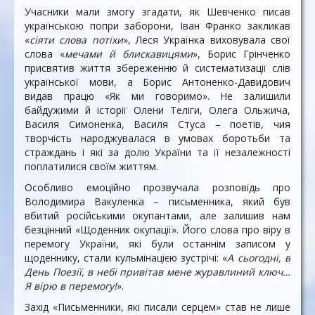
Учасники мали змогу згадати, як Шевченко писав
українською попри заборони, Іван Франко закликав
«
сіяти слова потіхи
», Леся Українка виховувала свої
слова «
мечами й блискавицями
», Борис Грінченко
присвятив життя збереженню й систематизації слів
української мови, а Борис Антоненко-Давидович
видав працю «Як ми говоримо». Не залишили
байдужими й історії Олени Теліги, Олега Ольжича,
Василя Симоненка, Василя Стуса – поетів, чия
творчість народжувалася в умовах боротьби та
страждань і які за долю України та її незалежності
поплатилися своїм життям.
Особливо емоційно прозвучала розповідь про
Володимира Вакуленка – письменника, який був
вбитий російськими окупантами, але залишив нам
безцінний «Щоденник окупації». Його слова про віру в
перемогу України, які були останнім записом у
щоденнику, стали кульмінацією зустрічі: «
А сьогодні, в
День Поезії, в небі привітав мене журавлиний ключ…
Я вірю в перемогу!
».
Захід «Письменники, які писали серцем» став не лише