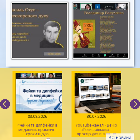
03.08.2026
30.07.2026
Фейки та дипфейки в
YouTube-канал «Вечір
медицині: практичні
з Гончарівкою» –
кроки щодо
простір для пізнання
Всі новини
розпізнавання
та натхнення