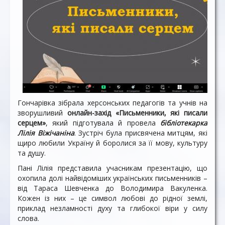
Гончарівка зібрала херсонських педагогів та учнів на
зворушливий
онлайн-захід «Письменники, які писали
серцем»
, який підготувала й провела
бібліотекарка
Лілія Віжічаніна
. Зустріч була присвячена митцям, які
щиро любили Україну й боролися за її мову, культуру
та душу.
Пані Лілія представила учасникам презентацію, що
охопила долі найвідоміших українських письменників –
від Тараса Шевченка до Володимира Вакуленка.
Кожен із них – це символ любові до рідної землі,
приклад незламності духу та глибокої віри у силу
слова.