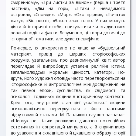
смиренному», «Три листки за вікном» (перша і третя
частини), «Дім на горі», «Птахи з невидимого
острова», «Сповідь», «Мор», «Око прірви», «Початок
жаху», «Біс плоті», «Закон зла» тощо. У них можуть
діяти й історичні особи, описуватися чи згадуватися
реальні події та факти. Безумовно, ці твори дотичні до
історичної тематики, але дуже специфічно.
По-перше, їх використано не лише як «будівельний
матеріал», привід до ширших історіософських
роздумів, узагальнень про давноминулий світ; автор
переглядає й випробовує усталені релігійні істини,
загальнолюдські моральні цінності, категорії. По-
друге, його художня оповідь часто перетворюється на
історіософське й антропологічне міні-дослідження не
так певної епохи, суспільства, як свідомості та
психології тодішньої людини в історичному контексті.
Крім того, внутрішній стан цієї української людини
психоаналітично перегукується з його власними
відчуттями й станами. М. Павлишин слушно зазначає:
«Шевчук не тільки розширив діяпазон потенційних
естетичних інтерпретацій минулого, а й спричинився
до узаконення складнішого й цікавішого образу історії