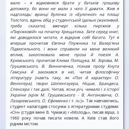
мало – я відмовився брати у батьків грошову
допомогу, бо вони не мали з чого її давати. Жив я
надголодь: вранці булочка із «Булочної» на площі
Толстого, вдень обід у студентській їдальні (жахливий,
треба сказати), ввечері кілька пиріжків у
«Пиріжковій» на початку Хрещатика. Зате серед книг,
які доводилося читати, я відкрив собі багато. Тут я
вперше прочитав Євгена Плужника та Валер'яна
Підмогильного, і вони справили на мене великий
вплив, захоплювала мене проза й поезія А.
Кримського, прочитав Клима Поліщука, М. Зорова, М.
Грушевського, В. Винниченка, пізнав прозу Кнута
Гамсуна й закохався в неї, читав філософічну
літературу (навіть таку, як «Пол й характер» О.
Венінгера), твори Шопенгауера, Ніцше, Брандеса,
Спенсера і так далі. Читав, ясна річ, чимало і з історії
України (крім М. Грушевського - В. Антоновича, О.
Лазаревського, О. Єфименко і т. ін.
)». Так навчаючись,
студент налагодив стосунки з літературними студіями:
«Січ» (студія імені В. Чумака) і «Молодь», писав вірші, з
1960 року почав писати новели. А Київ став його
рідним містом.