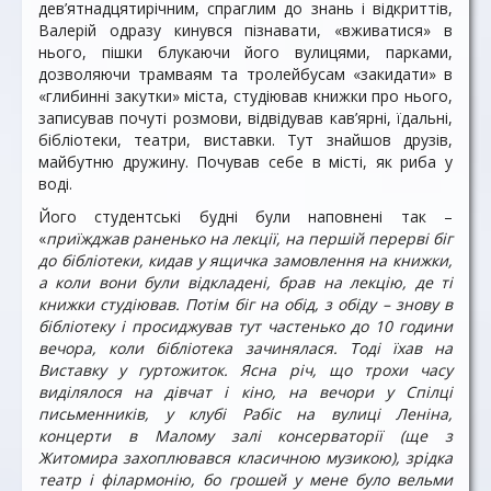
дев’ятнадцятирічним, спраглим до знань і відкриттів,
Валерій одразу кинувся пізнавати, «вживатися» в
нього, пішки блукаючи його вулицями, парками,
дозволяючи трамваям та тролейбусам «закидати» в
«глибинні закутки» міста, студіював книжки про нього,
записував почуті розмови, відвідував кав’ярні, їдальні,
бібліотеки, театри, виставки. Тут знайшов друзів,
майбутню дружину. Почував себе в місті, як риба у
воді.
Його студентські будні були наповнені так –
«
приїжджав раненько на лекції, на першій перерві біг
до бібліотеки, кидав у ящичка замовлення на книжки,
а коли вони були відкладені, брав на лекцію, де ті
книжки студіював. Потім біг на обід, з обіду – знову в
бібліотеку і просиджував тут частенько до 10 години
вечора, коли бібліотека зачинялася. Тоді їхав на
Виставку у гуртожиток. Ясна річ, що трохи часу
виділялося на дівчат і кіно, на вечори у Спілці
письменників, у клубі Рабіс на вулиці Леніна,
концерти в Малому залі консерваторії (ще з
Житомира захоплювався класичною музикою), зрідка
театр і філармонію, бо грошей у мене було вельми