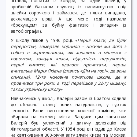
штанах, пошитих із ковдри, на одній шлейці, у
зробленій батьком взувачці із висмикнутою з-під
шлейки сорочкою і займався, де тільки випадало,
декламацією вірші. А ще мене тоді називали
«брехунцем» за буйну фантазію і вигадки» (з
автобіографії).
У школу пішов у 1946 році. «
Перші класи, де були
переростки, замерзле чорнило – носили ми його з
собою в чорнильницях, які ховалися в мішечки з
ворочком; холодні класи, відсутність підручників,
перші книжки, які вдалося прочитати, перша
вчителька Марія Яківна (дивись «Дім на горі», де вона
описана), 12-та чоловіча початкова школа, де я
провчився три роки, а тоді перейшов у 32-гу мішану,
також українську школу
».
Навчаючись у школі, Валерій разом із братом ходили
до обласної станції юних натуралістів, у гурток
геологів. Вони виготовляли колекції каміння, яке
збирали на околиці міста. Завдяки цим заняттям
Валерій був уключений в дитячу делегацію від
Житомирської області. У 1954 році він їздив до Києва
на святкування 300-річчя акту злуки Києва та Москви.