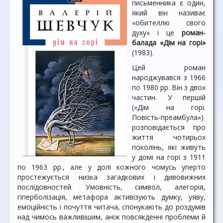
письменника є один,
який він називає
«обителлю свого
духу» і це
роман-
балада «Дім на горі»
(1983).
Цей роман
народжувався з 1966
по 1980 рр. Він з двох
частин. У першій
(«Дім на горі.
Повість-преамбула»)
розповідається про
життя чотирьох
поколінь, які живуть
у домі на горі з 1911
по 1963 pp., але у долі кожного чомусь уперто
простежується низка загадкових і дивовижних
послідовностей. Умовність, символ, алегорія,
гіперболізація, метафора активізують думку, уяву,
емоційність і почуття читача, спонукають до роздумів
над чимось важливішим, аніж повсякденні проблеми й