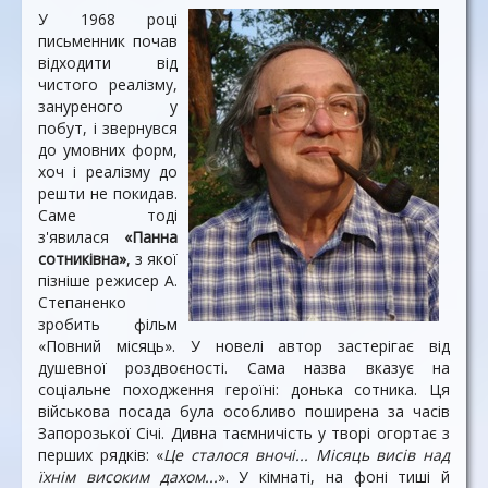
У 1968 році
письменник почав
відходити від
чистого реалізму,
зануреного у
побут, і звернувся
до умовних форм,
хоч і реалізму до
решти не покидав.
Саме тоді
з'явилася
«Панна
сотниківна»
, з якої
пізніше режисер А.
Степаненко
зробить фільм
«Повний місяць». У новелі автор застерігає від
душевної роздвоєності. Сама назва вказує на
соціальне походження героїні: донька сотника. Ця
військова посада була особливо поширена за часів
Запорозької Січі. Дивна таємничість у творі огортає з
перших рядків: «
Це сталося вночі... Місяць висів над
їхнім високим дахом...
». У кімнаті, на фоні тиші й