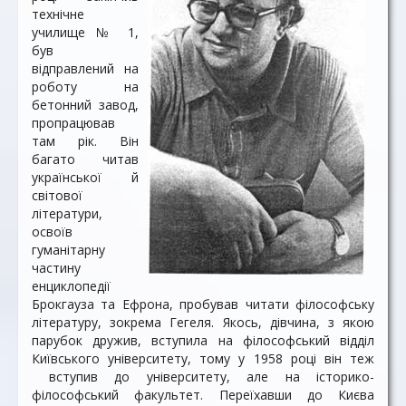
технічне
училище № 1,
був
відправлений на
роботу на
бетонний завод,
пропрацював
там рік. Він
багато читав
української й
світової
літератури,
освоїв
гуманітарну
частину
енциклопедії
Брокгауза та Ефрона, пробував читати філософську
літературу, зокрема Гегеля. Якось, дівчина, з якою
парубок дружив, вступила на філософський відділ
Київського університету, тому у 1958 році він теж
вступив до університету, але на історико-
філософський факультет. Переїхавши до Києва