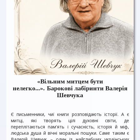
«Вільним митцем бути
нелегко...». Барокові лабіринти Валерія
Шевчука
Є письменники, чиї книги розповідають історії. А є
митці, які творять цілі духовні світи, де
переплітаються пам'ять і сучасність, історія й міф,
людська душа й вічні моральні пошуки. Саме таким є
Валерій Шевчук – один із найглибших українських