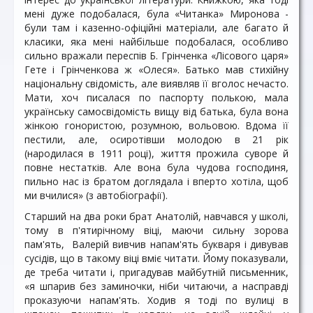
мені дуже подобалася, була «Читанка» Миронова -
були там і казенно-офіційні матеріали, але багато й
класики, яка мені найбільше подобалася, особливо
сильно вражали переспів Б. Грінченка «Лісового царя»
Гете і Грінченкова ж «Олеся». Батько мав стихійну
національну свідомість, але виявляв її вголос нечасто.
Мати, хоч писалася по паспорту полькою, мала
українську самосвідомість вищу від батька, була вона
жінкою гонористою, розумною, вольовою. Вдома її
пестили, але, осиротівши молодою в 21 рік
(народилася в 1911 році), життя прожила суворе й
повне нестатків. Але вона була чудова господиня,
пильно нас із братом доглядала і вперто хотіла, щоб
ми вчилися» (з автобіографії).
Старший на два роки брат Анатолій, навчався у школі,
тому в п'ятирічному віці, маючи сильну зорова
пам'ять, Валерій вивчив напам'ять букваря і дивував
сусідів, що в такому віці вміє читати. Йому показували,
де треба читати і, пригадував майбутній письменник,
«я шпарив без заминочки, ніби читаючи, а насправді
проказуючи напам'ять. Ходив я тоді по вулиці в