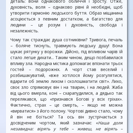
деталь: вони однакового обличчя і зросту. Отже,
духовність, воля – однаково рівні й необхідні, щоб
утворити гармонію людського буття. Образ міщанина
асоціюється з певним достатком, а багатство для
людини – це розум і духовність, свобода і
незалежність.
Чому так страждає душа сотниківни? Тривога, печаль
– боляче тиснуть, травмують людську душу! Вона
шукає рятунку у ворожки. Дійсно, під впливом чарів їй
стало легше дихати... Таким чином, дещо позбавилася
впливу зла. Народна містика допомагає впізнати трьох
гостей – подорожніх. А чорт став веселий і
розбишакуватий, «вже хотілося йому розгулятися,
вдарити об землю лихом і сколошматити світ». Лихо,
своє зло спрямовує він і на тварин, і на людей. Жаба
від цього вмерла, коні – схарапудилися, а дядько так
перелякався, що «признався Богові у всіх гріхах».
Фактично, страх – це смерть, – якщо не можна
«вирватися» з його полону. Чортові дивно стало, чому
й він не боїться? Та ось він зустрічається з
досвідченим чортом, який зазначає: «
Наша доля
незавидна: вірять у тебе – живеш, не вірять –