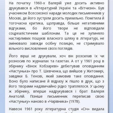
На початку 1960-х Валерій уже досить активно
друкувався в «Літературній Україні та «Вітчизні». Був
учасником Всесоюзної наради молодих письменників у
Москві, де його зустріли досить прихильно. Помітила й
тогочасна критика, щоправда, більше негативними
відгуками, бо його твори не відповідали
соцреалістичним шаблонам. Та це не зупиняло
настирливих пошуків власного шляху в літературі, не
змінювало завжди осібну позицію, не стримувало
вільного висловлення своїх поглядів.
Його вірші не друкували, хоч він розсилав їх чи
розносив по журналах та газетах. А от у 1961 році в
збірнику «Вінок Кобзареві» дебютував оповіданням
«Настунька» про Т. Шевченка, що вийшов у Житомирі,
завдяки Б. Тенові, який замовив таке оповідання.
Воно було написане й відразу ж пішло в друк, що з
його творами надзвичайно рідко траплялося. У цьому
ж збірнику, вперше надрукувався і брат Валерія
Анатолій. Пізніше письменник переписав свою
«Настуньку» наново в «Чарівника» (1978).
Навесні 1961 року літературна студія «Січ» видала