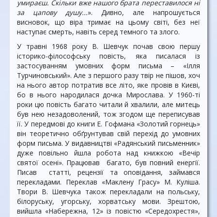
умираєш. Скільки вже нашого брата переставилося ні
за цапову душу...
». Дивно, але напрошується
висновок, що віра тримає на цьому світі, без неї
наступає смерть, навіть серед темного та злого.
У травні 1968 року В. Шевчук почав свою першу
історико-філософську повість, яка писалася із
застосуванням умовних форм письма – «Ілля
Турчиновський». Але з першого разу твір не пішов, хоч
на нього автор потратив все літо, яке провів в Києві,
бо в нього народилася дочка Мирослава. У 1960-ті
роки цю повість багато читали й хвалили, але митець
був нею незадоволений, тож згодом ще переписував
її. У передмові до книги Е. Гофмана «Золотий горнець»
він теоретично обґрунтував свій перехід до умовних
форм письма. У видавництві «Радянський письменник»
дуже повільно йшла робота над книжкою «Вечір
святої осені». Працював багато, був повний енергії.
Писав статті, рецензії та оповідання, займався
перекладами. Переклав «Маклену Грасу» М. Куліша.
Твори В. Шевчука також перекладали на польську,
білоруську, угорську, хорватську мови. Зрештою,
вийшла «Набережна, 12» із повістю «Середохрестя»,