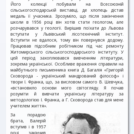
Його колекції побували на Всесоюзній
сільськогосподарській виставці, де хлопець дістав
медаль її учасника. Зрозуміло, що після закінчення
школи в 1956 роцi він хотів стати геологом, але
розчарувався у геології. Вирішив поїхати до Львова
вступати у Львівський лісотехнічний інститут.
Вступити не вдалося, тому він повернувся додому.
Працював підсобним робітником під час ремонту
Житомирського сільськогосподарського інституту. У
цей період захоплювався вивченням літератури,
зокрема української. Особливе враження справили на
майбутнього письменника книга Д. Багалія «Григорій
Сковорода - український мандрований філософ» і
твори І. Франка, що, за висловом самого В. Шевчука,
«встановило основи мого світогляду. Я почав
розуміти й вивчати українську літературу за
методологією І. Франка, а Г. Сковорода став для мене
учителем життя».
За порадою
брата, Валерій
вступив і в 1957
році закінчив