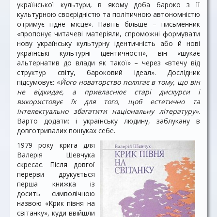
української культури, в якому доба бароко з її
культурною своєрідністю та політичною автономністю
отримує гідне місце». Навіть більше – письменник
«пропонує читачеві матеріяли, спроможні формувати
нову українську культурну ідентичність або й нові
українські культурні ідентичності», він «шукає
альтернатив до влади як такої» – через «втечу від
структур світу, бароковий ідеал». Дослідник
підсумовує: «
Його новаторство полягає в тому, що він
не відкидає, а привласнює старі дискурси і
використовує їх для того, щоб естетично та
інтелектуально збагатити національну літературу»
.
Варто додати: і українську людину, заблукану в
довготривалих пошуках себе.
1979 року крига для
Валерія Шевчука
скресає. Після довгої
перерви друкується
перша книжка із
досить символічною
назвою «Крик півня на
світанку», куди ввійшли