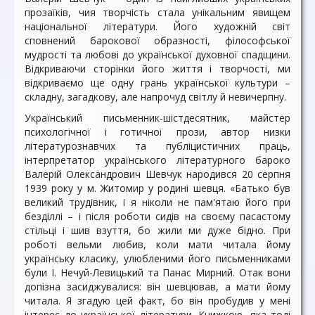
прозаїків, чия творчість стала унікальним явищем
національної літератури. Його художній світ
сповнений барокової образності, філософської
мудрості та любові до української духовної спадщини.
Відкриваючи сторінки його життя і творчості, ми
відкриваємо ще одну грань української культури –
складну, загадкову, але напрочуд світлу й невичерпну.
Український письменник-шістдесятник, майстер
психологічної і готичної прози, автор низки
літературознавчих та публіцистичних праць,
інтерпретатор українського літературного бароко
Валерій Олександрович Шевчук народився 20 серпня
1939 року у м. Житомир у родині шевця. «Батько був
великий трудівник, і я ніколи не пам'ятаю його при
безділлі – і після роботи сидів на своєму пасастому
стільці і шив взуття, бо жили ми дуже бідно. При
роботі вельми любив, коли мати читала йому
українську класику, улюбленими його письменниками
були І. Нечуй-Левицький та Панас Мирний. Отак вони
допізна засиджувалися: він шевцював, а мати йому
читала. Я згадую цей факт, бо він пробудив у мені
інтерес до української літератури. Книжкою, яка тоді