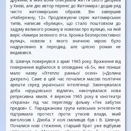
у Києві, але дію автор переніс до Житомира і додав ряд
чисто житомирських образів. Він завершив
«Набережну, 12». Продовжуючи серію житомирських
типів, написав «Вулицю», що стало поштовхом до
задуму великого роману в новелах про вулицю, на якій
виріс «Химери зеленого літа. Хроніка безперспективної
вулиці», новели з якого значною мірою було
надруковано в періодиці, але цілісно роман не
видавався.
В. Шевчук повернувся з армії 1965 року. Враження від
повернення відбилося в оповіданні «Б-5», яке пізніше
мало назву «Літепло ранньої осені» («Долина
джерел»). Саме в цей час почалися масові політичні
арешти серед української інтелігенції. Закінчувалася
доба «хрущовської відлиги», накочувалася нова
репресивна хвиля. 4 вересня 1965 року в кінотеатрі
«Україна» під час перегляду фільму «Тіні забутих
предків» С. Параджанова група київських інтелігентів
підтримала протест проти утисків влади, який
виголосив І. Дзюба. У колі сміливців був і В. Шевчук.
Почалися нові стеження, старший брат уже відбував