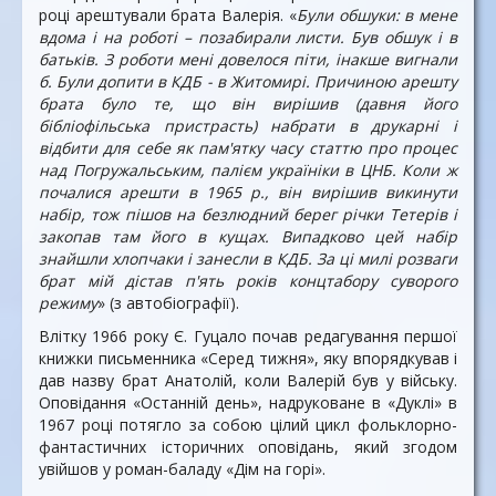
році арештували брата Валерія. «
Були обшуки: в мене
вдома і на роботі – позабирали листи. Був обшук і в
батьків. З роботи мені довелося піти, інакше вигнали
б. Були допити в КДБ - в Житомирі. Причиною арешту
брата було те, що він вирішив (давня його
бібліофільська пристрасть) набрати в друкарні і
відбити для себе як пам'ятку часу статтю про процес
над Погружальським, палієм україніки в ЦНБ. Коли ж
почалися арешти в 1965 р., він вирішив викинути
набір, тож пішов на безлюдний берег річки Тетерів і
закопав там його в кущах. Випадково цей набір
знайшли хлопчаки і занесли в КДБ. За ці милі розваги
брат мій дістав п'ять років концтабору суворого
режиму
» (з автобіографії).
Влітку 1966 року Є. Гуцало почав редагування першої
книжки письменника «Серед тижня», яку впорядкував і
дав назву брат Анатолій, коли Валерій був у війську.
Оповідання «Останній день», надруковане в «Дуклі» в
1967 році потягло за собою цілий цикл фольклорно-
фантастичних історичних оповідань, який згодом
увійшов у роман-баладу «Дім на горі».