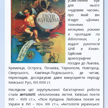
усамітнення був
для нього
«чудовим часом»,
про який він
згадує:
«Днями,
тижнями,
місяцями, роками
я пропадав по
бібліотеках, у
відділі рукописів
ЦНБ в Києві
».
Здійснив
археографічні
поїздки до Львова,
Кременця, Острога, Почаєва, Тернополя, Новгород-
Сіверського, Кам’янця-Подільського, де читав,
перекладав, досліджував давні манускрипти періоду
Київської Русі, ХVІ-ХVІІІ ст.
Наслідком цієї скрупульозної багаторічної роботи
стали
антології:
«Аполлонова лютня. Київські поети
ХVІІ – ХVІІІ ст.», «Пісні Купідона. Любовна поезія на
Україні в ХVІ − поч. ХІХ ст.», «Антологія української