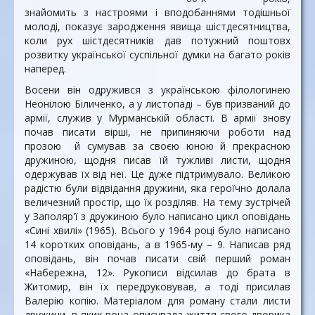
знайомить з настроями і вподобаннями тодішньої
молоді, показує зародження явища шістдесятництва,
коли рух шістдесятників дав потужний поштовх
розвитку української суспільної думки на багато років
наперед.
Восени він одружився з українською філологинею
Неонілою Біличенко, а у листопаді – був призваний до
армії, служив у Мурманській області. В армії знову
почав писати вірші, не припиняючи роботи над
прозою й сумував за своєю юною й прекрасною
дружиною, щодня писав їй тужливі листи, щодня
одержував їх від неї. Це дуже підтримувало. Великою
радістю були відвідання дружини, яка героїчно долала
величезний простір, що їх розділяв. На тему зустрічей
у Заполяр'ї з дружиною було написано цикл оповідань
«Сині хвилі» (1965). Всього у 1964 році було написано
14 коротких оповідань, а в 1965-му – 9. Написав ряд
оповідань, він почав писати свій перший роман
«Набережна, 12». Рукописи відсилав до брата в
Житомир, він їх передруковував, а тоді присилав
Валерію копію. Матеріалом для роману стали листи
дружини, в яких вона описувала життя свого дворика