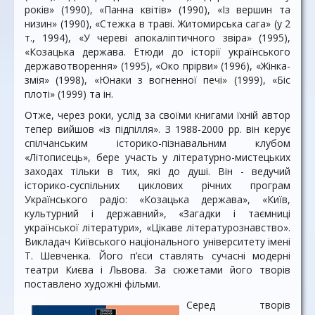
років» (1990), «Панна квітів» (1990), «Із вершин та
низин» (1990), «Стежка в траві. Житомирська сага» (у 2
т., 1994), «У череві апокаліптичного звіра» (1995),
«Козацька держава. Етюди до історії українського
державотворення» (1995), «Око прірви» (1996), «Жінка-
змія» (1998), «Юнаки з вогненної печі» (1999), «Біс
плоті» (1999) та ін.
Отже, через роки, услід за своїми книгами їхній автор
тепер вийшов «із підпілля». З 1988-2000 рр. він керує
спілчанським історико-пізнавальним клубом
«Літописець», бере участь у літературно-мистецьких
заходах тільки в тих, які до душі. Він - ведучий
історико-суспільних циклових річних програм
Українського радіо: «Козацька держава», «Київ,
культурний і державний», «Загадки і таємниці
української літератури», «Цікаве літературознавство».
Викладач Київського національного університету імені
Т. Шевченка. Його п’єси ставлять сучасні модерні
театри Києва і Львова. За сюжетами його творів
поставлено художні фільми.
Серед творів