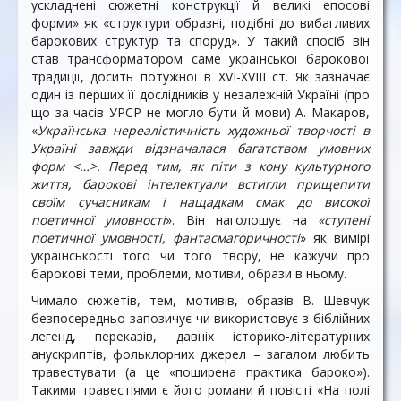
ускладнені сюжетні конструкції й великі епосові
форми» як «структури образні, подібні до вибагливих
барокових структур та споруд». У такий спосіб він
став трансформатором саме української барокової
традиції, досить потужної в ХVІ-ХVІІІ ст. Як зазначає
один із перших її дослідників у незалежній Україні (про
що за часів УРСР не могло бути й мови) А. Макаров,
«
Українська нереалістичність художньої творчості в
Україні завжди відзначалася багатством умовних
форм <…>. Перед тим, як піти з кону культурного
життя, барокові інтелектуали встигли прищепити
своїм сучасникам і нащадкам смак до високої
поетичної умовності
». Він наголошує на
«ступені
поетичної умовності, фантасмагоричності
» як вимірі
українськості того чи того твору, не кажучи про
барокові теми, проблеми, мотиви, образи в ньому.
Чимало сюжетів, тем, мотивів, образів В. Шевчук
безпосередньо запозичує чи використовує з біблійних
легенд, переказів, давніх історико-літературних
анускриптів, фольклорних джерел – загалом любить
травестувати (а це «поширена практика бароко»).
Такими травестіями є його романи й повісті «На полі