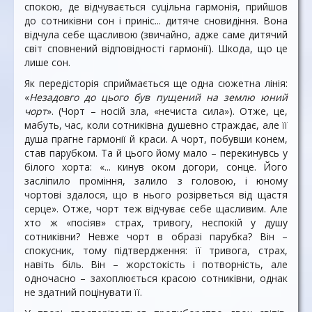
спокою, де відчувається суцільна гармонія, прийшов
до сотниківни сон і приніс... дитяче сновидіння. Вона
відчула себе щасливою (звичайно, адже саме дитячий
світ сповнений відповідності гармонії). Шкода, що це
лише сон.
Як передісторія сприймається ще одна сюжетна лінія:
«
Незадовго до цього був пущений на землю юний
чорт
». (Чорт – носій зла, «нечиста сила»). Отже, це,
мабуть, час, коли сотниківна душевно страждає, але її
душа прагне гармонії й краси. А чорт, побувши конем,
став парубком. Та й цього йому мало – перекинувсь у
білого хорта: «... кинув оком догори, сонце. Його
засліпило проміння, залило з головою, і юному
чортові здалося, що в нього розірветься від щастя
серце». Отже, чорт теж відчуває себе щасливим. Але
хто ж «посіяв» страх, тривогу, неспокій у душу
сотниківни? Невже чорт в образі парубка? Він –
спокусник, тому підтвердження: її тривога, страх,
навіть біль. Він – жорстокість і потворність, але
одночасно – захоплюється красою сотниківни, однак
не здатний поцінувати її.