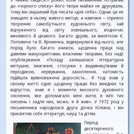
до «чорного списку» його твори майже не друкували,
тому він змушений був писати «для себе». Однак це не
знищило в ньому живого митця, а навпаки – сприяло
творенню самобутнього художнього світу, хай
відчуженого від світу зовнішнього, водночас
мінливого й цікавого. Багато друзів, за винятком Є.
Поповича та В. Яременка, відвернулися від нього, але
поряд було багато книжок, щоденна праця над
давніми манускриптами, власними творами, без надії
опублікування. «Позаду залишалася літературна
метушня, змагання, стосунки з видавництвами й
періодикою, нервування, захоплення, натомість
підійшла врівноважена дорослість… Я тоді знав у
своєму житті одне: щоденну працю без вихідних та
відпусток, знав я і моменти високого духовного
ояснення, яке допомагало мені жити; в ім’я тих
ояснень і задля них, може, я й жив». У 1972 році у
письменника народилася друга дочка Юліана, і він
присвятив себе літературі, науці та дітям.
Період
десятирічного