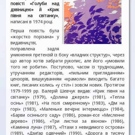
повісті «Голуби над
дзвіницею» й «Крик
півня на світанку»
,
написані в 1974 році.
Перша повість була
«жорстко порізана» у
видавництві,
поправлена задля
уникнення претензій із боку «владних структур», через
що автор хотів забрати рукопис, але його «умовили
того не робити». Поступово, часом із труднощами,
утручанням редакторів, «пильним пригляданням»
цензорів, вишукуванням «крамоли» виходить багато
книг, писаних колись «у стіл» і зовсім нових. Протягом
1979-1999 pp. Валерій Шевчук видав: «Крик півня на
світанку» (1979), «Долина джерел» (1981), «Тепла
осінь» (1981), «На полі смиренному» (1983), «Дім на
горі» (1983), «Маленьке вечірнє інтермеццо» (1984),
«Барви осіннього саду» (1986), роман-есе «Мисленне
дерево» (1986), «Три листки за вікном» (1986),
«Камінна луна» (1987), «Птахи з невидимого острова»
(1989), «Дзиґар одвічний» (1990), «Дорога в тисячу