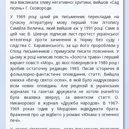
яка викликала зливу негативної критики, вийшов «Сад
пісень» Г. Сковороди.
У 1969 році цілий рік письменник перекладав на
сучасну літературну мову перший том літопису
Самійла Величка, який вийшов аж у 1991 році. Саме в
цей час В. Шевчук підписав лист-протест української
інтелігенції проти зачинення в тюрму без суду і
слідства С. Караванського, за що його проробляли у
Спілці письменників і примусили писати пояснення. У
цьому ж році написав повість «Золота трава» і перший
варіант повісті «Мор», до якої повернувся в 1980 році і
зробив остаточну редакцію 1983. Писав історичні й
фольклорно-фантастичні оповідання, статті. Вийшла
книжка «Вечір святої осені», в якій було надруковано
вісім нових оповідань. Але рецензій в українських
журналах та газетах друкувати не хотіли (начебто
була вказівка зверху), за винятком статті О.
Никанорової в журналі «Дружба народов». В 1967-
1969 роках їздив у Мордовію відвідувати брата.
Враження про це відбито у романі «Юнаки з огненної
печі».
У «важкі сімдесяті роки», коли письменник потрапив