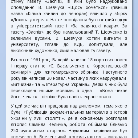
стінну газету «Заспів», в якій було надруковано
оповідання В. Шевчука «Щось хочеться» (пізніша
назва «Кілька хвилин до вечора») ввійшло у збірку
«Долина джерел». На те оповідання був гострий відгук
в університетській газеті «За радянські кадри». За
газету «Заспів», де був намальований Т. Шевченко із
зеленими вусами, В. Шевчука хотіли вигнати з
університету, тягали до КДБ, допитували, але
виключили художника, який малював ту газету.
Всього в 1961 році Валерій написав 18 коротких новел
і першу статтю «С. Васильченко в Коростишівській
семінарії» для житомирського збірника. Наступного
року він написав 20 новел, частину з яких надрукували
«Вітчизна» та «Літературна Україна». Деякі з них були
перекладені іншими мовами, а одна – «Вона чекає
його, чекає» – пізніше була навіть екранізована.
У цей же час він працював над дипломом, тема якого
була: «Публікація документальних матеріалів з історії
України у XVIII столітті», де в основному розглядав
літопис Самійла Величка, робота обіймала близько
250 рукописних сторінок. Науковим керівником був
професор А. Введенський, консультантом – викладач