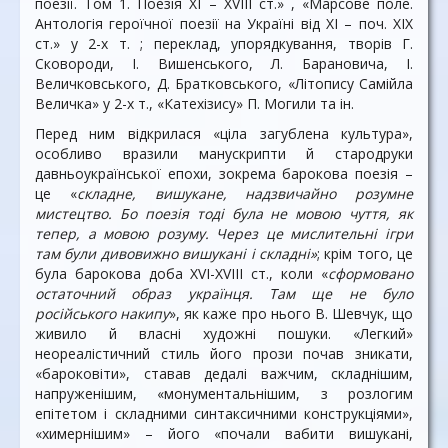
поезії. Том 1. Поезія ХІ – ХVІІІ ст.» , «Марсове поле.
Антологія героїчної поезії на Україні від ХІ – поч. ХІХ
ст.» у 2-х т. ; переклад, упорядкування, творів Г.
Сковороди, І. Вишенського, Л. Барановича, І.
Величковського, Д. Братковського, «Літопису Самійла
Величка» у 2-х т., «Катехізису» П. Могили та ін.
Перед ним відкрилася «ціла загублена культура»,
особливо вразили манускрипти й стародруки
давньоукраїнської епохи, зокрема барокова поезія –
це «
складне, вишукане, надзвичайно розумне
мистецтво. Бо поезія тоді була не мовою чуття, як
тепер, а мовою розуму. Через це мислительні ігри
там були дивовижно вишукані і складні»
; крім того, це
була барокова доба ХVІ-ХVІІІ cт., коли «
сформовано
остаточний образ українця. Там ще не було
російського накипу
», як каже про нього В. Шевчук, що
живило й власні художні пошуки. «Легкий»
неореалістичний стиль його прози почав зникати,
«бароковіти», ставав дедалі важчим, складнішим,
напруженішим, «монументальнішим, з розлогим
епітетом і складними синтаксичними конструкціями»,
«химернішим» – його «почали вабити вишукані,