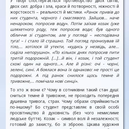
У творі спостерігається протиборство двох світів,
двох сил: добра і зла, краси й потворності, ніжності й
жорстокості – реальності й містики. «
Ранок привів до
них студента, чорного і смаглявого. Зайшов... наче
ненароком, попросив воду». Потім заїхав козак (уже
шляхетного роду, теж попросив води; був одного
обличчя зі студентом, але у погляді – несподівана
туга! – і стало їй страшно. Той погляд пронизував їй
тіло,... хотілося їй утекти, «кудись у незвідь, але...
сиділа непорушно». «По кількох днях попросив пити
третій подорожній. [...]...й він, і козак, і той студент
схожі один на одного...». Але й різні: очі - чорні,
зелені, сині. А боялася вона їх однаково: не прості це
подорожні. А під ранок снилося щось темне й
тривожне,... помічала нові синці».
То хто ж вони є? Чому в сотниківни такий стан душі:
сниться темне й тривожне, не проходить попередня
душевна тривога, страх. Чому образи сприймаються
по-іншому? Бо студент представляє в своїй особі
просвітництво й духовність (без чого немислиме
людське буття). Козак – символ волі й незалежності;
готовий до захисту, бо зі зброєю. Цікава художня