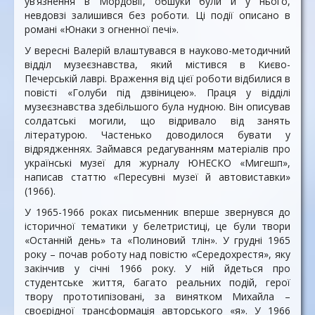
ув’язнення в Мордовії, обшуки були й у нього,
невдовзі залишився без роботи. Ці події описано в
романі «Юнаки з огненної печі».
У вересні Валерій влаштувався в науково-методичний
відділ музеєзнавства, який містився в Києво-
Печерській лаврі. Враження від цієї роботи відбилися в
повісті «Голуби під дзвіницею». Праця у відділі
музеєзнавства здебільшого була нудною. Він описував
солдатські могили, що відривало від занять
літературою. Частенько доводилося бувати у
відрядженнях. Займався редагуванням матеріалів про
українські музеї для журналу ЮНЕСКО «Мигешп»,
написав статтю «Пересувні музеї й автовиставки»
(1966).
У 1965-1966 роках письменник вперше звернувся до
історичної тематики у белетристиці, це були твори
«Останній день» та «Полиновий тлін». У грудні 1965
року – почав роботу над повістю «Середохрестя», яку
закінчив у січні 1966 року. У ній йдеться про
студентське життя, багато реальних подій, герої
твору прототипізовані, за винятком Михайла –
своєрідної трансформація авторського «я». У 1966