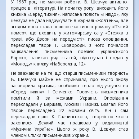
У 1967 році не маючи роботи, В. Шевчук активно
працює в літературі. На початку року виходить його
книжка «Серед тижня», написана повість «Гніздо», яку
цензура не дала надрукувати в журналі «Жовтень», але
згодом вона стала першою частиною роману «П'ятий
номер», що входить у житомирську сагу «Стежка в
траві, або Двори на передмісті», писав оповідання,
перекладав твори Г. Сковороди, з чого почалося
зацікавлення письменника поезією українського
бароко, написав ряд статей, підготував і подав у
«Молодь» книжку «Набережна, 12».
Не зважаючи на те, що старші письменники творчість
В. Шевчука майже не сприймали, про нього знову
заговорила критика, особливо тепло відгукнувся на
«Серед тижня» І. Сенченко. Творчість письменника
помітили й за межами України. Оповідання
перекладали у Варшаві, Москві і Парижі. Взагалі його
твори перекладено 22 мовами світу. Він і сам
перекладав вірші К. Галчинського, творчістю якого
захопився. Деякий час працював у видавництві
«Музична Україна». Цього ж року В. Шевчук став
членом Спілки письменників України.