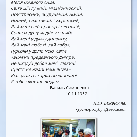
Магія коханого лиця.
Світе мій гучний, мільйонноокий,
Пристрасний, збурунений, німий,
Ніжний, і ласкавий, і жорстокий,
Дай мені свій простір і неспокій,
Сонцем душу жадібну налий!
Дай мені у думку динаміту,
Дай мені любові, дай добра,
Гуркочи у долю мою, світе,
Хвилями прадавнього Дніпра.
Не шкодуй добра мені, людині,
Щастя не жалій моїм літам –
Все одно ті скарби по краплині
Я тобі закохано віддам.
Василь Симоненко
10.11.1962
Лілія Віжічаніна,
куратор клубу «Дивослово»