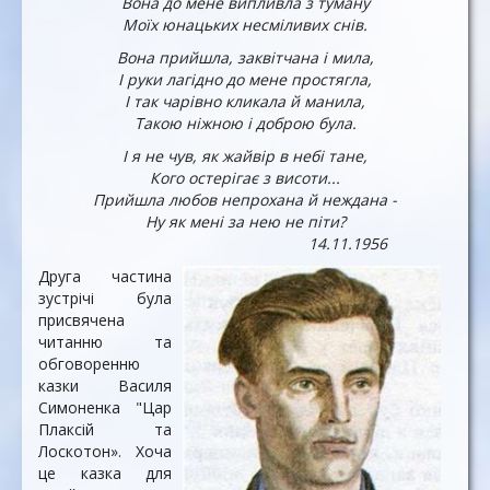
Вона до мене випливла з туману
Моїх юнацьких несміливих снів.
Вона прийшла, заквітчана і мила,
І руки лагідно до мене простягла,
І так чарівно кликала й манила,
Такою ніжною і доброю була.
І я не чув, як жайвір в небі тане,
Кого остерігає з висоти...
Прийшла любов непрохана й неждана -
Ну як мені за нею не піти?
14.11.1956
Друга частина
зустрічі була
присвячена
читанню та
обговоренню
казки Василя
Симоненка "Цар
Плаксій та
Лоскотон». Хоча
це казка для