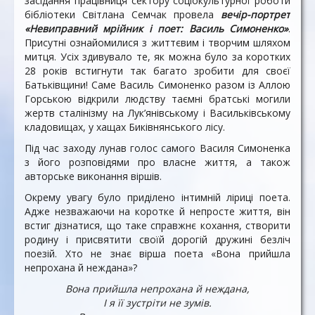
засідання працівниця сектору соціокультурної роботи
бібліотеки Світлана Семчак провела
вечір-портрет
«Невиправний мрійник і поет: Василь Симоненко»
.
Присутні ознайомилися з життєвим і творчим шляхом
митця. Усіх здивувало те, як можна було за коротких
28 років встигнути так багато зробити для своєї
Батьківщини! Саме Василь Симоненко разом із Аллою
Горською відкрили людству таємні братські могили
жертв сталінізму на Лук’янівському і Васильківському
кладовищах, у хащах Биківнянського лісу.
Під час заходу лунав голос самого Василя Симоненка
з його розповідями про власне життя, а також
авторське виконання віршів.
Окрему увагу було приділено інтимній ліриці поета.
Адже незважаючи на коротке й непросте життя, він
встиг дізнатися, що таке справжнє кохання, створити
родину і присвятити своїй дорогій дружині безліч
поезій. Хто не знає вірша поета «Вона прийшла
непрохана й неждана»?
Вона прийшла непрохана й неждана,
І я її зустріти не зумів.