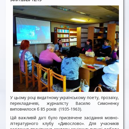
У цьому році видатному українському поету, прозаїку,
перекладачеві, журналісту Василю Симоненку
виповнилося б 85 років (1935-1963).
Цій важливій даті було присвячене засідання мовно-
літературного клубу «Дивослово». Для учасників