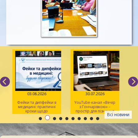
03.08.2026
30.07.2026
Фейки та дипфейки в
YouTube-канал «Вечір
медицині: практичні
з Гончарівкою» –
кроки щодо
простір для пізнання
Всі новини
розпізнавання
та натхнення