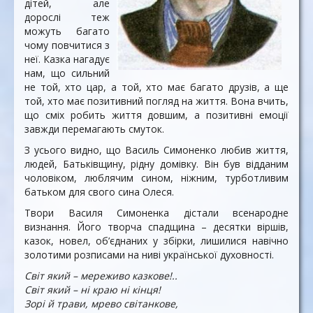
дітей, але
дорослі теж
можуть багато
чому повчитися з
неї. Казка нагадує
нам, що сильний
не той, хто цар, а той, хто має багато друзів, а ще
той, хто має позитивний погляд на життя. Вона вчить,
що сміх робить життя довшим, а позитивні емоції
завжди перемагають смуток.
З усього видно, що Василь Симоненко любив життя,
людей, Батьківщину, рідну домівку. Він був відданим
чоловіком, люблячим сином, ніжним, турботливим
батьком для свого сина Олеся.
Твори Василя Симоненка дістали всенародне
визнання. Його творча спадщина – десятки віршів,
казок, новел, об’єднаних у збірки, лишилися навічно
золотими розписами на ниві української духовності.
Світ який – мереживо казкове!..
Світ який – ні краю ні кінця!
Зорі й трави, мрево світанкове,