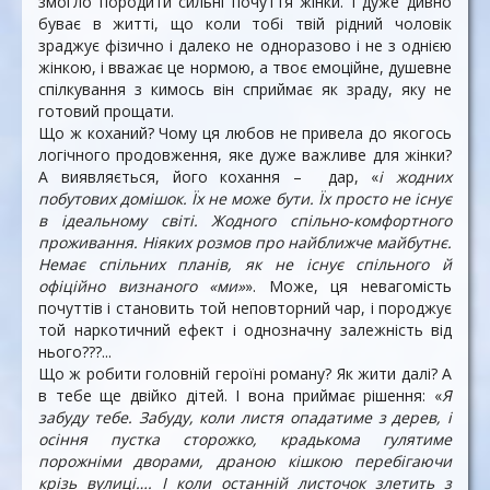
змогло породити сильні почуття жінки. І дуже дивно
буває в житті, що коли тобі твій рідний чоловік
зраджує фізично і далеко не одноразово і не з однією
жінкою, і вважає це нормою, а твоє емоційне, душевне
спілкування з кимось він сприймає як зраду, яку не
готовий прощати.
Що ж коханий? Чому ця любов не привела до якогось
логічного продовження, яке дуже важливе для жінки?
А виявляється, його кохання – дар, «
і жодних
побутових домішок. Їх не може бути. Їх просто не існує
в ідеальному світі. Жодного спільно-комфортного
проживання. Ніяких розмов про найближче майбутнє.
Немає спільних планів, як не існує спільного й
офіційно визнаного «ми»
». Може, ця невагомість
почуттів і становить той неповторний чар, і породжує
той наркотичний ефект і однозначну залежність від
нього???...
Що ж робити головній героїні роману? Як жити далі? А
в тебе ще двійко дітей. І вона приймає рішення: «
Я
забуду тебе. Забуду, коли листя опадатиме з дерев, і
осіння пустка сторожко, крадькома гулятиме
порожніми дворами, драною кішкою перебігаючи
крізь вулиці…. І коли останній листочок злетить з