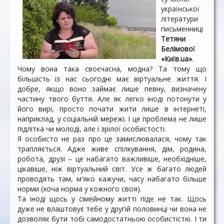
української
літератури
письменниці
Тетяни
Белімової
«Київ.ua»
.
Чому вона така своєчасна, модна? Та тому що
більшість із нас сьогодні має віртуальне життя. І
добре, якщо воно займає лише певну, визначену
частину твого буття. Але як легко іноді потонути у
його вирі, просто почати жити лише в інтернеті,
наприклад, у соціальній мережі. І це проблема не лише
підлітка чи молоді, але і зрілої особистості.
Я особисто не раз про це замислювалася, чому так
трапляється. Адже живе спілкування, дім, родина,
робота, друзі – це набагато важливіше, необхідніше,
цікавіше, ніж віртуальний світ. Усе ж багато людей
проводять там, м'яко кажучи, часу набагато більше
норми (хоча норма у кожного своя).
Та іноді щось у сімейному житті піде не так. Щось
дуже не влаштовує тебе у другій половинці чи вона не
дозволяє бути тобі самодостатньою особистістю. І ти