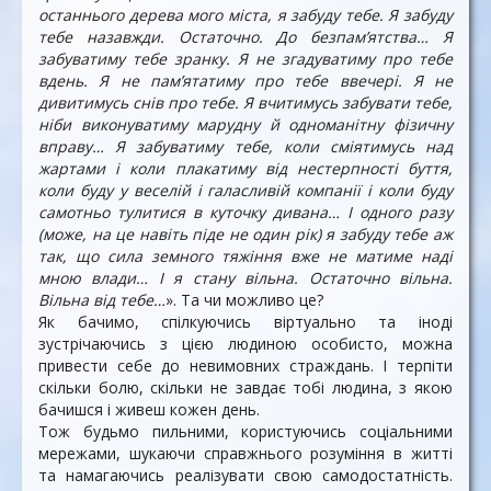
останнього дерева мого міста, я забуду тебе. Я забуду
тебе назавжди. Остаточно. До безпам’ятства… Я
забуватиму тебе зранку. Я не згадуватиму про тебе
вдень. Я не пам’ятатиму про тебе ввечері. Я не
дивитимусь снів про тебе. Я вчитимусь забувати тебе,
ніби виконуватиму марудну й одноманітну фізичну
вправу… Я забуватиму тебе, коли сміятимусь над
жартами і коли плакатиму від нестерпності буття,
коли буду у веселій і галасливій компанії і коли буду
самотньо тулитися в куточку дивана… І одного разу
(може, на це навіть піде не один рік) я забуду тебе аж
так, що сила земного тяжіння вже не матиме наді
мною влади… І я стану вільна. Остаточно вільна.
Вільна від тебе…
». Та чи можливо це?
Як бачимо, спілкуючись віртуально та іноді
зустрічаючись з цією людиною особисто, можна
привести себе до невимовних страждань. І терпіти
скільки болю, скільки не завдає тобі людина, з якою
бачишся і живеш кожен день.
Тож будьмо пильними, користуючись соціальними
мережами, шукаючи справжнього розуміння в житті
та намагаючись реалізувати свою самодостатність.