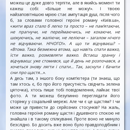
можеш це дуже довго терпіти, але в якийсь момент ти
кажеш собі: «Більше не можу!». І твоєю
найзаповітнішою мрією стає ампутація душі, після чого
б, за словами головної героїні роману «Київ.ua»,
«
жити враз стало б легко та просто – не пам’ятаючи,
не прагнучи, не переймаючись, не кохаючи, не
шокуючись, не жаліючи, не леліючи – загалом нічого
не відчуваючи. НІЧОГО!». А що ти відчуваєш? –
«Втома. Така безмежна втома, що навіть спати важко,
їсти важко, розмовляти важко. Встаєш зранку і
відчуваєш: уже стомився, ще й день не розпочався, а
хочеться знову лягти і спати… Так, заснути і бачити
сни про щастя…
».
А десь там, з іншого боку комп’ютера (ти знаєш, що
там хтось є, бо про його присутність свідчить зелена
цяточка), хтось пише тобі повідомлення, лайкає твої
фото. А ти можеш безупинно переглядати його
сторінку у соціальній мережі. Але чи є це щастям? І чи
може це привести до серйозних стосунків? На жаль,
головна героїня роману щастя і душевного спокою не
знайшла і в такому спілкуванні. Проте воно не минуло
безслідно. Бо досить вже воно було правдоподібним і