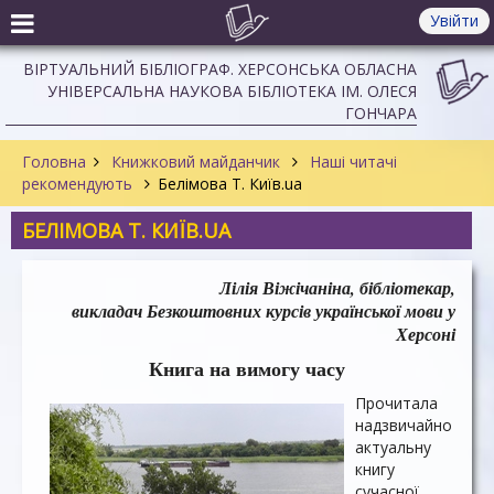
Увійти
ВІРТУАЛЬНИЙ БІБЛІОГРАФ. ХЕРСОНСЬКА ОБЛАСНА
УНІВЕРСАЛЬНА НАУКОВА БІБЛІОТЕКА ІМ. ОЛЕСЯ
ГОНЧАРА
Головна
Книжковий майданчик
Наші читачі
рекомендують
Белімова Т. Київ.ua
БЕЛІМОВА Т. КИЇВ.UA
Лілія Віжічаніна, бібліотекар,
викладач Безкоштовних курсів української мови у
Херсоні
Книга на вимогу часу
Прочитала
надзвичайно
актуальну
книгу
сучасної