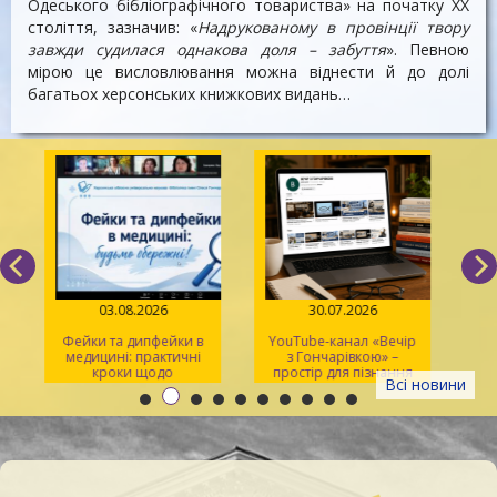
Одеського бібліографічного товариства» на початку XX
століття, зазначив: «
Надрукованому в провінції твору
завжди судилася однакова доля – забуття
». Певною
мірою це висловлювання можна віднести й до долі
багатьох херсонських книжкових видань…
03.08.2026
30.07.2026
Фейки та дипфейки в
YouTube-канал «Вечір
медицині: практичні
з Гончарівкою» –
кроки щодо
простір для пізнання
Всі новини
розпізнавання
та натхнення