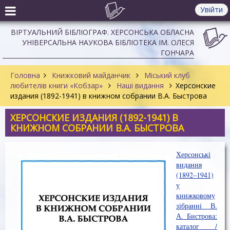
Увійти
ВІРТУАЛЬНИЙ БІБЛІОГРАФ. ХЕРСОНСЬКА ОБЛАСНА
УНІВЕРСАЛЬНА НАУКОВА БІБЛІОТЕКА ІМ. ОЛЕСЯ
ГОНЧАРА
Головна
Книжковий майданчик
Міський клуб
любителів книги «Кобзар»
Наші видання
Херсонские
издания (1892-1941) в книжном собрании В.А. Быстрова
ХЕРСОНСКИЕ ИЗДАНИЯ (1892-1941) В
КНИЖНОМ СОБРАНИИ В.А. БЫСТРОВА
Херсонські
видання
(1892–1941)
у
книжковому
зібранні В.
А. Бистрова:
каталог /