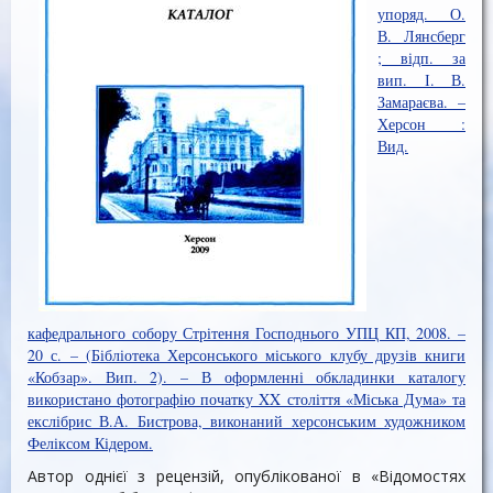
упоряд. О.
В. Лянсберг
; відп. за
вип. І. В.
Замараєва. –
Херсон :
Вид.
кафедрального собору Стрітення Господнього УПЦ КП, 2008. –
20 с. – (Бібліотека Херсонського міського клубу друзів книги
«Кобзар». Вип. 2). – В оформленні обкладинки каталогу
використано фотографію початку XX століття «Міська Дума» та
екслібрис В.А. Бистрова, виконаний херсонським художником
Феліксом Кідером.
Автор однієї з рецензій, опублікованої в «Відомостях