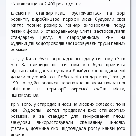
з’явилися ще за 2 400 років до н. е.
Елементи стандартизації зустрічаються на зорі
розвитку виробництва, первісні люди будували свої
житла певних розмірів, гончарі виготовляли посуд
певних форм. У стародавньому Єгипті застосовували
стандартну цеглу, в стародавньому Римі на
будівництві водопроводів застосовували труби певних
розмірів.
Так, у Китаї було впроваджено єдину систему п’яти
мір. За одиницю цієї системи мір була прийнята
відстань між двома вузлами бамбукової жердини, які
давали звуковий тон. Роботи зі стандартизації аж до
1901 р. здійснювалися переважно шляхом приватної
ініціативи на території окремої країни, міста,
підприємства.
Крім того, у стародавні часи на лісових складах Японії
різні будівельні деталі продавали вже стандартних
розмірів, а за стандарт для вимірювання площі
забудови використовували спеціальну циновку
(татамі), довжина якої відповідала росту найвищого
японця.