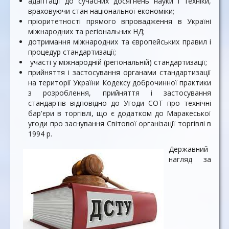
адаптації до сучасних досягнень науки і техніки,
враховуючи стан національної економіки;
пріоритетності прямого впровадження в Україні
міжнародних та регіональних НД;
дотримання міжнародних та європейських правил і
процедур стандартизації;
участі у міжнародній (регіональній) стандартизації;
прийняття і застосування органами стандартизації
на території України Кодексу доброчинної практики
з розроблення, прийняття і застосування
стандартів відповідно до Угоди COT про технічні
бар'єри в торгівлі, що є додатком до Маракеської
угоди про заснування Світової організації торгівлі в
1994 р.
Державний
нагляд за