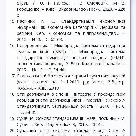
справі / Ю. І. Палеха, І. В. Смоловик, М. В.
Геращенко. – Київ : Видавництво Ліра-К, 2020. – 220
с.
Пасічник К. С. Стандартизація економічної
інформації як економічна категорія // Держава та
регіони. Сер. «Економіка та підприємництво». –
2013. – № 3. – С. 63-68.
Погореловська І. Міжнародна система стандартної
нумерації книг (ISBN) та Міжнародна система
стандартної нумерації нотних видань (ISMN):
перспективи розвитку // Вісн. Книжкової палати. –
2017. – № 12. – С. 34-40.
Стандарти з бібліотечної справи і суміжних галузей
(чинні станом на 1.11.2019 р.): анот. бібліогр.
покажч. – Київ, 2019.
Стандартизація в Японії : інтерв'ю з президентом
асоціації зі стандартизації Японії Масамі Танакою //
Стандартизація. Сертифікація. Якість. – 2010. – № 6.
– С. 34-35.
Сукач М. Основи стандартизації : навч. посібник / М.
Сукач. – Київ : Вид-во Ліра-К, 2017. – 324 с.
Сучасний стан системи стандартизації США //