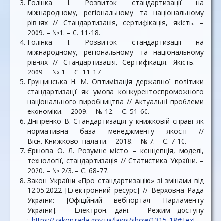
Голінка І. Розвиток стандартизації на
міжнародному, регіональному та національному
рівнях // Стандартизація, сертифікація, якість. –
2009. – №1. – С. 11-18.
Голінка І. Розвиток стандартизації на
міжнародному, регіональному та національному
рівнях // Стандартизація. Сертифікація. Якість. –
2009. – № 1. – С. 11-17.
Грущинська Н. М. Оптимізація державної політики
стандартизації як умова конкурентоспроможного
національного виробництва // Актуальні проблеми
економіки. – 2009. – № 12. – С. 51-60.
Дніпренко В. Стандартизація у книжковій справі як
нормативна база менеджменту якості //
Вісн. Книжкової палати. – 2018. – № 7. – С. 7-10.
Єршова О. Л. Розумне місто – концепція, моделі,
технології, стандартизація // Статистика України. –
2020. – № 2/3. – С. 68-77.
Закон України «Про стандартизацію» зі змінами від
12.05.2022 [Електронний ресурс] // Верховна Рада
України: [Офіційний вебпортал Парламенту
України]. – Електрон. дані. – Режим доступу
:
https://zakon.rada.gov.ua/laws/show/1315-18#Text
. –