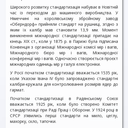
Широкого розвитку стандартизація набуває в Новітній
час із переходом до машинного виробництва. У
Німеччині на королівському збройному заводі
«Оберндорф» прийняли стандарт на рушниці, згідно з
яким їх калібр мав становити 13,9 мм. Момент
виникнення міжнародної стандартизації припадає на
кінець XIX ст., коли у 1875 р. в Парижі була підписана
Конвенція з організації Міжнародної комісії мір і вагів,
Міжнародного бюро мір і вагів, Міжнародної
конференції мір і вагів. Одночасно створюється проєкт
міжнародних одиниць мір у галузі електроніки.
У Росії початком стандартизації вважається 1535 рік,
коли Указом Івана IV було запроваджено стандартні
калібри-кружала для контролювання розмірів ядер до
гармат.
Початком стандартизації в Радянському Союзі
вважається 1925 рік, коли було створено Комітет
стандартизації при Раді Праці і Оборони. У 1924 році в
СРСР з’явились перші стандарти на мило, цеглу,
махорку, скло, тапочки.