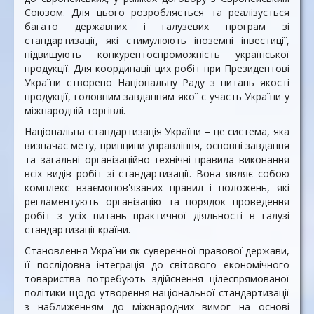
Союзом. Для цього розробляється та реалізується
багато державних і галузевих програм зі
стандартизації, які стимулюють іноземні інвестиції,
підвищують конкурентоспроможність української
продукції. Для координації цих робіт при Президентові
України створено Національну Раду з питань якості
продукції, головним завданням якої є участь України у
міжнародній торгівлі.
Національна стандартизація України – це система, яка
визначає мету, принципи управління, основні завдання
та загальні організаційно-технічні правила виконання
всіх видів робіт зі стандартизації. Вона являє собою
комплекс взаємопов'язаних правил і положень, які
регламентують організацію та порядок проведення
робіт з усіх питань практичної діяльності в галузі
стандартизації країни.
Становлення України як суверенної правової держави,
її послідовна інтеграція до світового економічного
товариства потребують здійснення цілеспрямованої
політики щодо утворення національної стандартизації
з наближенням до міжнародних вимог на основі