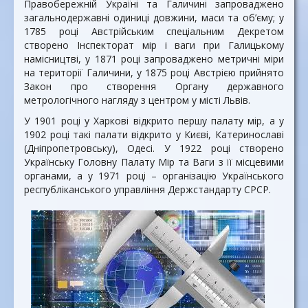
Правобережній Україні та Галичині запроваджено
загальнодержавні одиниці довжини, маси та об’єму; у
1785 році Австрійським спеціальним Декретом
створено Інспекторат мір і ваги при Галицькому
намісництві, у 1871 році запроваджено метричні міри
на території Галичини, у 1875 році Австрією прийнято
Закон про створення Органу державного
метрологічного нагляду з центром у місті Львів.
У 1901 році у Харкові відкрито першу палату мір, а у
1902 році такі палати відкрито у Києві, Катеринославі
(Дніпропетровську), Одесі. У 1922 році створено
Українську Головну Палату Мір та Ваги з її місцевими
органами, а у 1971 році – організацію Українського
республіканського управління Держстандарту СРСР.