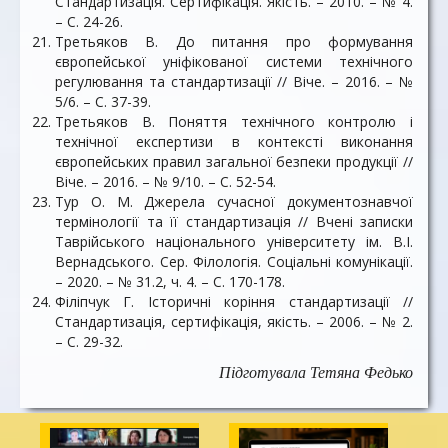
Стандартизація. Сертифікація. Якість. – 2010. – № 4.
– С. 24-26.
Третьяков В. До питання про формування
європейської уніфікованої системи технічного
регулювання та стандартизації // Віче. – 2016. – №
5/6. – С. 37-39.
Третьяков В. Поняття технічного контролю і
технічної експертизи в контексті виконання
європейських правил загальної безпеки продукції //
Віче. – 2016. – № 9/10. – С. 52-54.
Тур О. М. Джерела сучасної документознавчої
термінології та її стандартизація // Вчені записки
Таврійського національного університету ім. В.І.
Вернадського. Сер. Філологія. Соціальні комунікації.
– 2020. – № 31.2, ч. 4. – С. 170-178.
Філіпчук Г. Історичні коріння стандартизації //
Стандартизація, сертифікація, якість. – 2006. – № 2.
– С. 29-32.
Підготувала Тетяна Федько