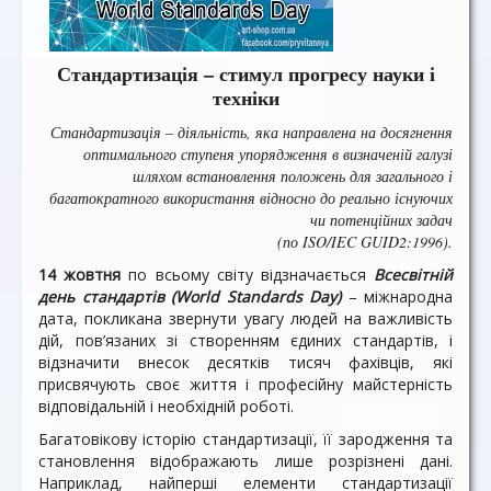
Стандартизація – стимул прогресу науки і
техніки
Стандартизація – діяльність, яка направлена на досягнення
оптимального ступеня упорядження в визначеній галузі
шляхом встановлення положень для загального і
багатократного використання відносно до реально існуючих
чи потенційних задач
(по ISO/IEC GUID2:1996).
14 жовтня
по всьому світу відзначається
Всесвітній
день стандартів (World Standards Day)
– міжнародна
дата, покликана звернути увагу людей на важливість
дій, пов’язаних зі створенням єдиних стандартів, і
відзначити внесок десятків тисяч фахівців, які
присвячують своє життя і професійну майстерність
відповідальній і необхідній роботі.
Багатовікову історію стандартизації, її зародження та
становлення відображають лише розрізнені дані.
Наприклад, найперші елементи стандартизації