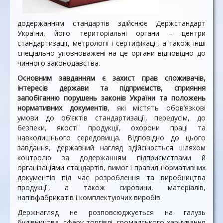
додержанням стандартів здійснює Держстандарт
України, його територіальні органи – центри
стандартизації, метрології і сертифікації, а також інші
спеціально уповноважені на це органи відповідно до
чинного законодавства.
Основним завданням є захист прав споживачів,
інтересів держави та підприємств, сприяння
запобіганню порушень законів України та положень
нормативних документів
, які містять обов’язкові
умови до об’єктів стандартизації, передусім, до
безпеки, якості продукції, охорони праці та
навколишнього середовища. Відповідно до цього
завдання, державний нагляд здійснюється шляхом
контролю за додержанням підприємствами й
організаціями стандартів, вимог і правил нормативних
документів під час розроблення та виробництва
продукції, а також сировини, матеріалів,
напівфабрикатів і комплектуючих виробів.
Держнагляд не розповсюджується на галузь
будівництва, сферу торгівлі, громадського харчування