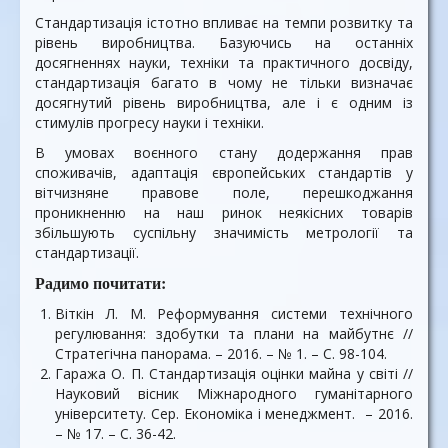
Стандартизація істотно впливає на темпи розвитку та
рівень виробництва. Базуючись на останніх
досягненнях науки, техніки та практичного досвіду,
стандартизація багато в чому не тільки визначає
досягнутий рівень виробництва, але і є одним із
стимулів прогресу науки і техніки.
В умовах воєнного стану додержання прав
споживачів, адаптація європейських стандартів у
вітчизняне правове поле, перешкоджання
проникненню на наш ринок неякісних товарів
збільшують суспільну значимість метрології та
стандартизації.
Радимо почитати:
Віткін Л. М. Реформування системи технічного
регулювання: здобутки та плани на майбутнє //
Стратегічна панорама. – 2016. – № 1. – С. 98-104.
Гаража О. П. Стандартизація оцінки майна у світі //
Науковий вісник Міжнародного гуманітарного
університету. Сер. Економіка і менеджмент. – 2016.
– № 17. – С. 36-42.