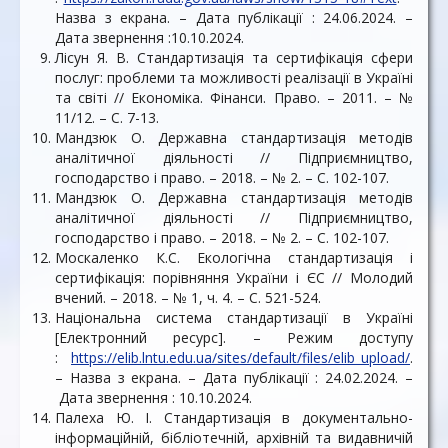
Назва з екрана. – Дата публікації : 24.06.2024. –
Дата звернення :10.10.2024.
Лісун Я. В. Стандартизація та сертифікація сфери
послуг: проблеми та можливості реалізації в Україні
та світі // Економіка. Фінанси. Право. – 2011. – №
11/12. – С. 7-13.
Мандзюк О. Державна стандартизація методів
аналітичної діяльності // Підприємництво,
господарство і право. – 2018. – № 2. – С. 102-107.
Мандзюк О. Державна стандартизація методів
аналітичної діяльності // Підприємництво,
господарство і право. – 2018. – № 2. – С. 102-107.
Москаленко К.С. Екологічна стандартизація і
сертифікація: порівняння України і ЄС // Молодий
вчений. – 2018. – № 1, ч. 4. – С. 521-524.
Національна система стандартизації в Україні
[Електронний ресурс]. – Режим доступу
:
https://elib.lntu.edu.ua/sites/default/files/elib_upload/
.
– Назва з екрана. – Дата публікації : 24.02.2024. –
Дата звернення : 10.10.2024.
Палеха Ю. І. Стандартизація в документально-
інформаційній, бібліотечній, архівній та видавничій