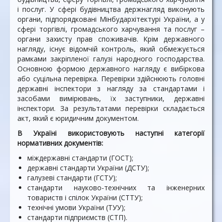
і послуг. У сфері будівництва держнагляд виконують
органи, підпорядковані Мінбудархітектурі України, а у
сфері торгівлі, громадського харчування та послуг –
органи захисту прав споживачів. Крім державного
нагляду, існує відомчій контроль, який обмежується
рамками закріпленої галузі народного господарства.
Основною формою державного нагляду є вибіркова
або суцільна перевірка. Перевірки здійснюють головні
державні інспектори з нагляду за стандартами і
засобами вимірювань, їх заступники, державні
інспектори. За результатами перевірки складається
акт, який є юридичним документом.
В Україні використовують наступні категорії
нормативних документів:
мiждержавнi стандарти (ГОСТ);
державні стандарти України (ДСТУ);
галузеві стандарти (ГСТУ);
стандарти науково-технічних та інженерних
товариств i спілок України (СТТУ);
технічні умови України (ТУУ);
стандарти підприємств (СТП).