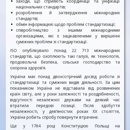
заходи, що сприяють координації та уніфікації
національних стандартів;
розроблення й затвердження міжнародних
стандартів;
обмін інформацією щодо проблем стандартизації;
співробітництво з іншими міжнародними
організаціями, які є зацікавленими у вирішенні
суміжних проблем зі стандартизації.
ISO опублікувало понад 22 713 міжнародних
стандартів, що охоплюють такі галузі, як технологія,
продовольча безпека, сільське господарство та
охорона здоров’я.
Україна має понад двохсотрічний досвід роботи зі
стандартизації та суміжних видів діяльності. За цим
показником Україна не відставала від розвинених
країн світу, але у роки залежності та роздрібненості,
відсутності незалежної держави на деякий час
втратила передові позиції. Після здобуття
незалежності, у дев’яностих роках XX століття,
Україна робить спробу повернути втрачене.
Ще у 1764 році Конституцією Польщі на