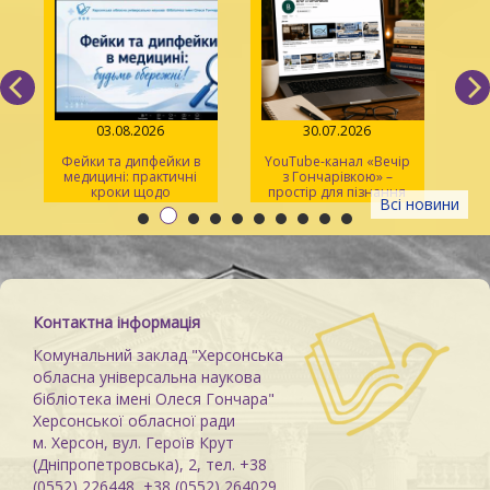
03.08.2026
30.07.2026
Фейки та дипфейки в
YouTube-канал «Вечір
медицині: практичні
з Гончарівкою» –
кроки щодо
простір для пізнання
Всі новини
розпізнавання
та натхнення
Контактна інформація
Комунальний заклад "Херсонська
обласна універсальна наукова
бібліотека імені Олеся Гончара"
Херсонської обласної ради
м. Херсон, вул. Героїв Крут
(Дніпропетровська), 2, тел. +38
(0552) 226448, +38 (0552) 264029,