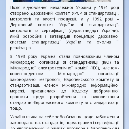
Після відновлення незалежної України у 1991 році
створено Державний комітет УРСР зі стандартизації,
метрології та якості продукції, а у 1992 році –
Державний комітет України зі стандартизації,
метрології та сертифікації (Держстандарт України),
який розробив і затвердив Концепцію державної
системи стандартизації України та очолив її
реалізацію.
З 1993 року Україна стала повноважним членом
Міжнародної організації зі стандартизації (І8О) та
Міжнародної електротехнічної комісії (ІЕС), членом-
кореспондентом Міжнародної організації
законодавчої метрології, Європейського комітету зі
стандартизації, членом Міжнародної інформаційної
мережі, приєдналася до Кодексу доброчинної
практики щодо розроблення та використання
стандартів Європейського комітету зі стандартизації
тощо.
Україна взяла на себе зобов’язання щодо наближення
законодавства, стандартів, норм, правил і сертифікації
до європейських, у рамках договору з Європейським