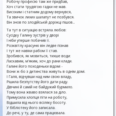
Робочу професію там же придбав,
Хоч стати трудягою гадки не мав.
Високим і статним додому вернувся,
Та звичок лихих шалапут не позбувся.
Він знов по злодійській доріжці пішов...
Та тут в ситуацію встряла любов:
Сусідку Галину зустрів у дворі
І ніби уперше побачив її.
Розквітлу красуню він ледве пізнав
І тут же навіки рабом її став.
Зробився, як мовиться, тихше води:
Ласкавим, м'яким, хоч до рани клади.
Галині його походеньки відомі -
Вони ж-бо з дитинства живуть в однім домі.
І Галя, відчувши над ним свою владу,
Рішила безпутству його дати раду.
Дівчині й самій не байдужий бурмило.
Тому вона жваво взялася за діло.
Примусила хлопця піти на роботу,
Відшила від нього всіляку босоту.
У бібліотеку його записала.
До речі, у ту, де сама працювала.