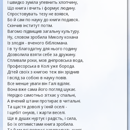
І швидко зуміла упевнить хлопчину,
Що книга і вчить і формує людину.
Спростовувать тезу не взявся,
Бо й сам по науку до книги подався..
Скінчив інститут потім.
Вагомо підвищив загальну культуру.
Ну, словом зробила Миколу кохана
Із злодія - вченого бібліомана.
І в ту благодатну для нього годину
Дозволила взяти себе за дружину.
Спливали роки, мов дніпровська вода,
Професорська в Колі уже борода.
Дітей своїх з книгою теж він зріднив
І вслід за собою в науку повів.
Все менше уваги він Галі вділяє.
Вона вже сама його погляд шукає.
Нерідко самотньо зітхає у спальні,
А вчений штани протирає в читальні.
Та щастя доволі у їхній оселі -
І щебіт онуків, і жарти веселі.
Ще в душах нуртує і радість, і сила,
Бо їх оптимістами книга зробила.
Та й ми всі повинні завдячувать книзі