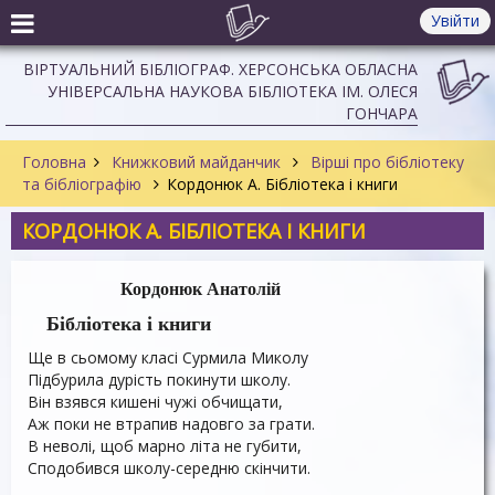
Увійти
ВІРТУАЛЬНИЙ БІБЛІОГРАФ. ХЕРСОНСЬКА ОБЛАСНА
УНІВЕРСАЛЬНА НАУКОВА БІБЛІОТЕКА ІМ. ОЛЕСЯ
ГОНЧАРА
Головна
Книжковий майданчик
Вірші про бібліотеку
та бібліографію
Кордонюк А. Бібліотека і книги
КОРДОНЮК А. БІБЛІОТЕКА І КНИГИ
Кордонюк Анатолій
Бібліотека і книги
Ще в сьомому класі Сурмила Миколу
Підбурила дурість покинути школу.
Він взявся кишені чужі обчищати,
Аж поки не втрапив надовго за грати.
В неволі, щоб марно літа не губити,
Сподобився школу-середню скінчити.