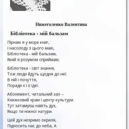
Нижеголенко Валентина
Бібліотека - мій бальзам
Пірнаю я у море книг,
І насолоду з цього маю,
Бібліотека - мій бальзам,
Який я розумом сприймаю.
Бібліотека - світ знання,
Тож люди йдуть щодня до неї.
В ній і почуття,
Поради є і є ідеї.
Абонемент, читальний зал –
Книжковий храм і центр культури.
Тут затамуєш навіть дух,
Якщо ти ніжної натури.
Цей дух незримо окриля,
Підносить нас до неба, А