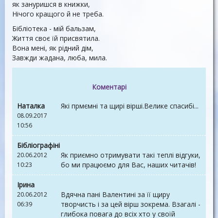
як зануришся в книжки,
Нічого кращого й не треба.
Бібліотека - мій бальзам,
Життя своє їй присвятила.
Вона мені, як рідний дім,
Завжди жадана, люба, мила.
Коментарі
Наталка
Які прмємні та щирі вірші.Велике спасибі...
08.09.2017
10:56
Бібліографіні
Як приємно отримувати такі теплі відгуки,
20.06.2012
бо ми працюємо для Вас, наших читачів!
10:23
Ірина
Вдячна пані Валентині за її щиру
20.06.2012
творчисть і за цей вірш зокрема. Взагалі -
06:39
глибока повага до всіх хто у своїй