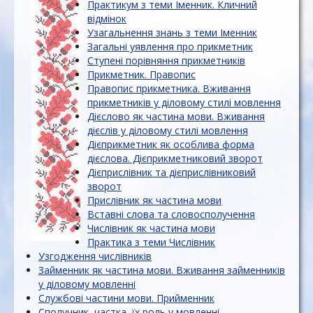
Практикум з теми Іменник. Кличний
відмінок
Узагальнення знань з теми Іменник
Загальні уявлення про прикметник
Ступені порівняння прикметників
Прикметник. Правопис
Правопис прикметника. Вживання
прикметників у діловому стилі мовлення
Дієслово як частина мови. Вживання
дієслів у діловому стилі мовлення
Дієприкметник як особлива форма
дієслова. Дієприкметниковий зворот
Дієприслівник та дієприслівниковий
зворот
Прислівник як частина мови
Вставні слова та словосполучення
Числівник як частина мови
Практика з теми Числівник
Узгодження числівників
Займенник як частина мови. Вживання займенників
у діловому мовленні
Службові частини мови. Прийменник
Сполучник, частка, їх роль у мовленні