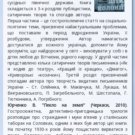
сусiдньої пiвнiчної держави. Книга
складається з 3-х розділів: публіцистики,
сатиричних творів та спогадів автора.
Перша частина – це гострополемічні статті на соціально-
політичні теми, присвячені найактуальнішим проблемам,
що поставали в період відродження України, її
розбудови, утвердження. Автор намагається
достукатися до кожного українця, допомогти йому
зрозуміти, що найдорожче у світі – виховувати у собі і в
дітях любов до Вітчизни, рідного народу. У другій частині
представлено кілька сатиричних творів письменника («Як
я ходив до театру», «Кращий із кращих», «Дімагог»,
«Криворізькі «козачки»). Третій розділ присвячений
спогадам автора про творчість видатних письменників
України – Ст. Олійника, Ф. Маківчука, М. Лукаша, М.
Вінграновського, П. Загребельного, М. Шестопала, Г.
Тютюнника, А. Погрібного.
Юрченко В. "Пекло на землі" (Черкаси, 2010)
.
Гостросюжетна, детективно-пригодницька трилогія
розповідає про страждання і муки в’язнів у сталінських
таборах на Соловках, одним з яких був автор цієї книги.
На початку 1930-х років йому пощастило вирватися з