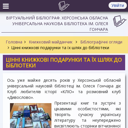
Увійти
ВІРТУАЛЬНИЙ БІБЛІОГРАФ. ХЕРСОНСЬКА ОБЛАСНА
УНІВЕРСАЛЬНА НАУКОВА БІБЛІОТЕКА ІМ. ОЛЕСЯ
ГОНЧАРА
Головна
Книжковий майданчик
Бібліографічні огляди
Цінні книжкові подарунки та їх шлях до бібліотеки
ЦІННІ КНИЖКОВІ ПОДАРУНКИ ТА ЇХ ШЛЯХ ДО
БІБЛІОТЕКИ
Ось уже майже десять років у Херсонській обласній
універсальній науковій бібліотеці ім. Олеся Гончара діє
Клуб любителів історії «КЛІО» та розмовний клуб
«Дивослово».
Презентації книг та зустрічі з
цікавими особистостями, які
творять сучасну українську
літературу та неупереджено
висвітлюють сторінки вітчизняної