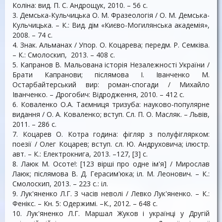
Коліна: вид. П. С. Андрощук, 2010. – 56 с.
3. Демська-Кульчицька О. М. Фразеологія / О. М. Демська-
Кульчицька. – К.: Вид. дім «Києво-Могилянська академія»,
2008. – 74 с.
4. Знак. Альманах / Упор. О. Коцарева; передм. Р. Семківа.
– К.: Смолоскип, 2013. – 408 с.
5. Капранов В. Мальована історія Незалежності України /
Брати Капранови; післямова І. Іванченко М.
Остарбайтерський вир: роман-спогади / Михайло
Іванченко. – Дрогобич: Відродження, 2010. – 412 с.
6. Коваленко О.А. Таємниця тризуба: науково-популярне
видання / О. А. Коваленко; вступ. Сл. П. О. Масляк. – Львів,
2011. – 286 с.
7. Коцарев О. Котра година: фігляр з полуфіглярком:
поезії / Олег Коцарев; вступ. сл. Ю. Андруховича; ілюстр.
авт. – К.: Електрокнига, 2013. –127, [3] с.
8. Лаюк М. Осоте!: [123 вірші про одне ім'я] / Мирослав
Лаюк; післямова В. Д. Герасим'юка; іл. М. Леонович. – К.:
Смолоскип, 2013. – 223 с.: іл.
9. Лук'яненко Л.Г. З часів неволі / Левко Лук'яненко. – К.:
Фенікс. – Кн. 5: Одержимі. –К., 2012. – 648 с.
10. Лук'яненко Л.Г. Маршал Жуков і українці у Другій