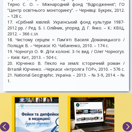
Терно С. О. – Міжнародний фонд “Відродження”; ГО
“Центр освітнього моніторингу”. – Чернівці: Букрек, 2012.
– 128 с.
17. «Срібний ювілей. Український фонд культури 1987-
2012 рр. / Ред. Б. І. Олійник, упоряд. Д. Г. Янко. – К.: КВІЦ,
2012. – 366 с.:іл.
18. Чистому серцем = Пам'яті Василя Доманицького /
Поліщук В. – Черкаси: Ю. Чабаненко, 2010. – 174 с.
19. Чорногуз О. Ф. Діти колонії. 3-тє вид. / Олег Чорногуз.
– Київ: Кит, 2013. – 504 с.
20. Юрченко В. Пекло на землі: історичний роман /
Віталій Юрченко. –Черкаси: «Інтроліга ТОР», 2010. – 576 с.
21. National Geographiс. Україна. – 2013. – № 3-9, 2014. – №
1.