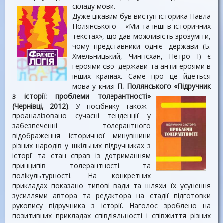
складу мови.
Дуже цікавим був виступ історика Павла
Полянського – «Ми та інші в історичних
текстах», що дав можливість зрозуміти,
чому представники однієї держави (Б.
Хмельницький, Чингісхан, Петро І) є
героями свої держави та антигероями в
інших країнах. Саме про це йдеться
мова у книзі
П. Полянського «Підручник
з історії: проблеми толерантності»
(Чернівці, 2012)
. У посібнику також
проаналізовано сучасні тенденції у
забезпеченні толерантного
відображення історичної минувшини
різних народів у шкільних підручниках з
історії та стан справ із дотриманням
принципів толерантності та
полікультурності. На конкретних
прикладах показано типові вади та шляхи їх усунення
зусиллями автора та редактора на стадії підготовки
рукопису підручника з історії. Наголос зроблено на
позитивних прикладах співдіяльності і співжиття різних