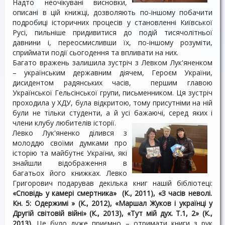
Надто неочікувані висновки,
описані в цій книжці, дозволяють по-іншому побачити
подробиці історичних процесів у становленні Київської
Русі, пильніше придивитися до подій тисячолітньої
давнини і, переосмисливши їх, по-іншому розуміти,
сприймати події сьогодення та впливати на них.
Багато вражень залишила зустріч з Левком Лук'яненком
– українським державним діячем, Героєм України,
дисидентом радянських часів, першим главою
Української Гельсінської групи, письменником. Ця зустріч
проходила у ХДУ, була відкритою, тому присутніми на ній
були не тільки студенти, а й усі бажаючі, серед яких і
члени клубу любителів історії.
Левко Лук'яненко ділився з
молоддю своїми думками про
історію та майбутнє України, які
знайшли відображення в
багатьох його книжках. Левко
Григорович подарував декілька книг нашій бібліотеці:
«Сповідь у камері смертника» (К., 2011), «З часів неволі.
Кн. 5: Одержимі » (К., 2012), «Маршал Жуков і українці у
Другій світовій війні» (К., 2013), «Тут мій дух. Т.1, 2» (К.,
2013).
Це було дуже приємно – отримати книги з рук