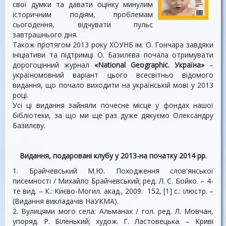
свої думки та давати оцінку минулим
історичним подіям, проблемам
сьогодення, відчувати пульс
завтрашнього дня.
Також протягом 2013 року ХОУНБ ім. О. Гончара завдяки
ініціативи та підтримці О. Базилєва почала отримувати
дорогоцінний журнал
«National Geographic. Україна»
–
україномовний варіант цього всесвітньо відомого
видання, що почало виходити на українській мові у 2013
році.
Усі ці видання зайняли почесне місце у фондах нашої
бібліотеки, за що ми ще раз дуже дякуємо Олександру
Базилєву.
Видання, подаровані клубу у 2013-на початку 2014 рр.
1. Брайчевський М.Ю. Походження слов'янської
писемності / Михайло Брайчевський; ред. Л. С. Бойко. – 4-
те вид. – К.: Києво-Могил. акад., 2009. 152, [1] с.: ілюстр. –
(Видання викладачів НаУКМА).
2. Вулицями мого села: Альманах / гол. ред. Л. Мовчан,
упоряд. Р. Біленький; худож. Г. Ластовецька. – Криві