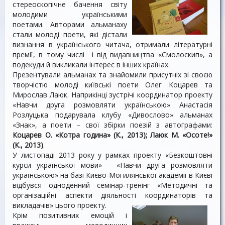
стереоскопічне бачення світу
молодими українськими
поетами. Авторами альманаху
стали молоді поети, які дістали
визнання в українського читача, отримали літературні
премії, в тому числі і від видавництва «Смолоскип», а
подекуди й викликали інтерес в інших країнах.
Презентували альманах та знайомили присутніх зі своєю
творчістю молоді київські поети Олег Коцарев та
Мирослав Лаюк. Наприкінці зустрічі координатор проекту
«Навчи друга розмовляти українською» Анастасія
Розлуцька подарувала клубу «Дивослово» альманах
«Знак», а поети – свої збірки поезій з автографами:
Коцарев О. «Котра година» (К., 2013); Лаюк М. «Осоте!»
(К., 2013)
.
У листопаді 2013 року у рамках проекту «Безкоштовні
курси української мови» – «Навчи друга розмовляти
українською» на базі Києво-Могилянської академії в Києві
відбувся одноденний семінар-тренінг «Методичні та
організаційні аспекти діяльності координаторів та
викладачів» цього проекту.
Крім позитивних емоцій і