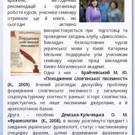
вражень, методичних
рекомендацій з організації
роботи курсів, учасники семінару
отримали ще й книги, які
сьогодні активно
використовуються при підготовці та
проведенні засідань клубу «Дивослово».
Викладач безкоштовних курсів
української мови у Києві Катерина
Мельник подарувала усім учасникам
семінару наукові праці викладачів
Києво-Могилянської академії.
Одна з них –
Брайчевський М. Ю.
«Походження слов'янської писемності»
(К., 2009)
. Вчений розглядає дискусійну проблему
формування слов'янської писемності у загальному
соціокультурному контексті ранньої історії слов’янства,
користуючись не лише писемними джерелами, а й
археологічною базою.
Друга – посібник
Демська-Кульчицька О. М.
«Фразеологія» (К., 2008)
, в якому розглянуто предмет і
завдання української фразеології, статус і частиномовну
специфіку фразем, шляхи формування фраземного