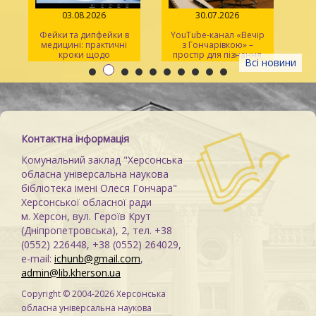
03.08.2026
30.07.2026
Фейки та дипфейки в
YouTube-канал «Вечір
медицині: практичні
з Гончарівкою» –
кроки щодо
простір для пізнання
Всі новини
розпізнавання
та натхнення
Контактна інформація
Комунальний заклад "Херсонська
обласна універсальна наукова
бібліотека імені Олеся Гончара"
Херсонської обласної ради
м. Херсон, вул. Героїв Крут
(Дніпропетровська), 2, тел. +38
(0552) 226448, +38 (0552) 264029,
e-mail:
ichunb@gmail.com
,
admin@lib.kherson.ua
Copyright © 2004-2026 Херсонська
обласна універсальна наукова