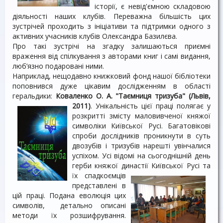
історії, є невід'ємною складовою
діяльності наших клубів. Переважна більшість цих
зустрічей проходить з ініціативи та підтримки одного з
активних учасників клубів Олександра Базилєва.
Про такі зустрічі на згадку залишаються приємні
враження від спілкування з авторами книг і самі видання,
люб’язно подаровані ними.
Наприклад, нещодавно книжковий фонд нашої бібліотеки
поповнився дуже цікавим дослідженням в області
геральдики:
Коваленко О. А. "Таємниця тризуба" (Львів,
2011)
. Унікальність цієї
праці полягає у
розкритті змісту маловивченої княжої
символіки Київської Русі. Багатовікові
спроби дослідників проникнути в суть
двозубів і тризубів нарешті увінчалися
успіхом. Усі відомі на сьогоднішній день
герби княжої династії Київської
Русі та
їх спадкоємців
представлені в
цій праці. Подана еволюція цих
символів, детально описані
методи їх розшифрування.