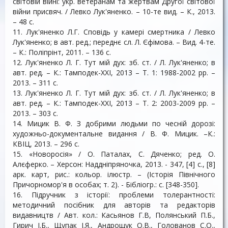
світовій війні: укр. ветеранам та жертвам Другої світової
війни присвяч. / Левко Лук'яненко. – 10-те вид. – К., 2013.
– 48 с.
11. Лук'яненко Л.Г. Сповідь у камері смертника / Левко
Лук'яненко; в авт. ред.; переднє сл. Л. Єфімова. – Вид. 4-те.
– К.: Поліпрінт, 2011. – 136 с.
12. Лук'яненко Л. Г. Тут мій дух: зб. ст. / Л. Лук'яненко; в
авт. ред. – К.: Тамподек-XXI, 2013 – Т. 1: 1988-2002 рр. –
2013. – 311 с.
13. Лук'яненко Л. Г. Тут мій дух: зб. ст. / Л. Лук'яненко; в
авт. ред. – К.: Тамподек-XXI, 2013 – Т. 2: 2003-2009 рр. –
2013. – 303 с.
14. Мицик В. Ф. З добрими людьми по чесній дорозі:
художньо-документальне видання / В. Ф. Мицик. –К.:
КВІЦ, 2013. – 296 с.
15. «Новоросія» / О. Паталах, С. Дяченко; ред. О.
Алєферко. – Херсон: Наддніпряночка, 2013. - 347, [4] с., [8]
арк. карт, рис.: кольор. ілюстр. – (Історія Північного
Причорномор'я в особах; т. 2). - Бібліогр.: с. [348-350].
16. Підручник з історії: проблеми толерантності:
методичний посібник для авторів та редакторів
видавництв / Авт. кол.: Касьянов Г.В, Полянський П.Б.,
Гирич І.Б., Щупак І.Я., Андрощук О.В., Голованов С.О.,