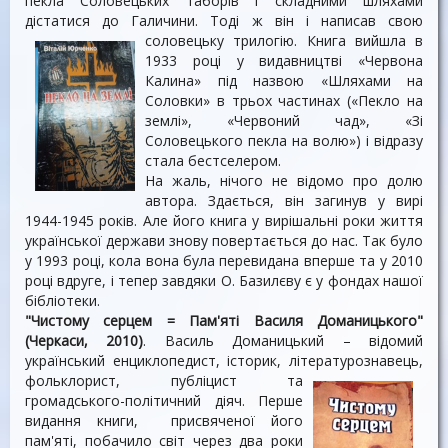
пекла Соловецьких таборів і складними шляхами
дістатися до Галичини. Тоді ж він і написав свою
соловецьку
трилогію. Книга вийшла в
1933 році у видавництві «Червона
Калина» під назвою «Шляхами на
Соловки» в трьох частинах («Пекло на
землі», «Червоний чад», «Зі
Соловецького пекла на волю») і відразу
стала бестселером.
На жаль, нічого не відомо про долю
автора. Здається, він загинув у вирі
1944-1945 років. Але його книга у вирішальні роки життя
української держави знову повертається до нас. Так було
у 1993 році, кола вона була перевидана вперше та у 2010
році вдруге, і тепер завдяки О. Базилєву є у фондах нашої
бібліотеки.
"Чистому серцем = Пам'яті Василя Доманицького"
(Черкаси, 2010)
. Василь Доманицький – відомий
український енциклопедист, історик, літературознавець,
фольклорист, публіцист та
громадського-політичний діяч. Перше
видання книги, присвяченої його
пам'яті, побачило світ через два роки