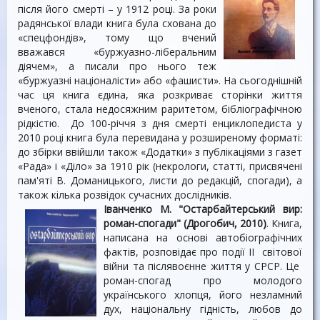
після його смерті – у 1912 році. За роки
радянської влади книга була схована до
«спецфондів», тому що вчений
вважався «буржуазно-ліберальним
діячем», а писали про нього теж
«буржуазні націоналісти» або «фашисти». На сьогоднішній
час ця книга єдина, яка розкриває сторінки життя
вченого, стала недосяжним раритетом, бібліографічною
рідкістю. До 100-річчя з дня смерті енциклопедиста у
2010 році книга була перевидана у розширеному форматі:
до збірки ввійшли також «Додатки» з публікаціями з газет
«Рада» і «Діло» за 1910 рік (некрологи, статті, присвячені
пам'яті В. Доманицького, листи до редакцій, спогади), а
також кілька розвідок сучасних дослідників.
Іванченко М. "Остарбайтерський вир:
роман-спогади" (Дрогобич, 2010)
. Книга,
написана на основі автобіографічних
фактів, розповідає про події II світової
війни та післявоєнне життя у СРСР. Це
роман-спогад про молодого
українського хлопця, його незламний
дух, національну гідність, любов до