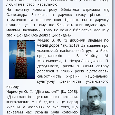
любителів історії настільною.
На початку нового року бібліотека отримала від
Олександра Базилєва в дарунок низку різних за
тематикою та жанрами книг. Цінність цього дарунку
полягає ще і в тому, що більшість книг видано дуже
малими накладами, тому не кожна бібліотека має їх у
своїх фондах. Ось деякі з цих видань:
Мицик В. Ф. "З добрими людьми по
чесній дорозі" (К., 2013)
. Це видання про
український національний рух та його
представників – В. Хвойку, М.
Максимовича, І. Нечуя-Левицького, П.
Демуцького, разом з якими автору
довелося з 1960-х років відстоювати
самостійність України, національно-
культурну ідентичність українського
народу.
Чорногуз О. Ф. "Діти колонії" (К., 2013)
.
«Дiти колонiї» – це книга-застереження,
книга-заклик. У ній «діти» – це народ
України, а «колонія» ознака того, що
тривалий час Україна була колонiєю