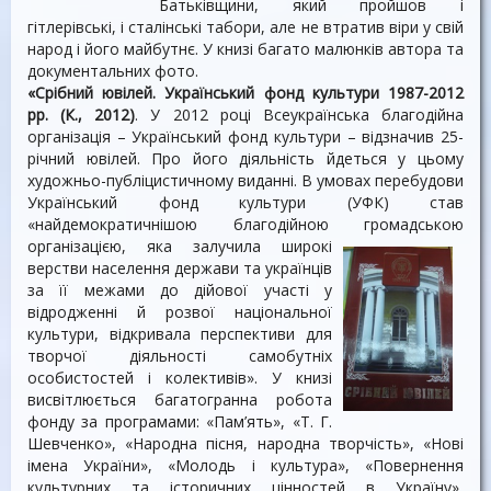
Батьківщини, який пройшов і
гітлерівські, і сталінські табори, але не втратив віри у свій
народ і його майбутнє. У книзі багато малюнків автора та
документальних фото.
«Срібний ювілей. Український фонд культури 1987-2012
рр. (К., 2012)
. У 2012 році Всеукраїнська благодійна
організація – Український фонд культури – відзначив 25-
річний ювілей. Про його діяльність йдеться у цьому
художньо-публіцистичному виданні. В умовах перебудови
Український фонд культури (УФК) став
«найдемократичнішою благодійною громадською
організацією, яка
залучила широкі
верстви населення держави та українців
за її межами до дійової участі у
відродженні й розвої національної
культури, відкривала перспективи для
творчої діяльності самобутніх
особистостей і колективів». У книзі
висвітлюється багатогранна робота
фонду за програмами: «Пам’ять», «Т. Г.
Шевченко», «Народна пісня, народна творчість», «Нові
імена України», «Молодь і культура», «Повернення
культурних та історичних цінностей в Україну»,