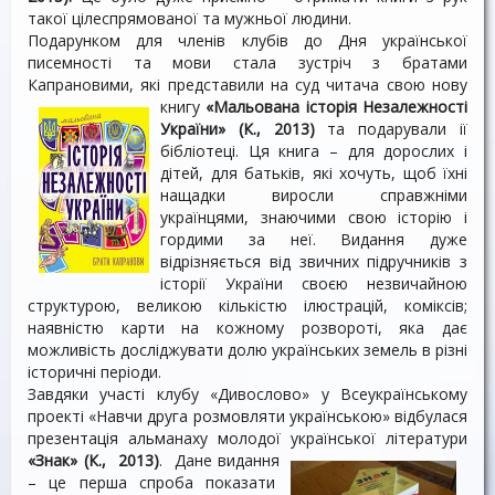
такої цілеспрямованої та мужньої людини.
Подарунком для членів клубів до Дня української
писемності та мови стала зустріч з братами
Капрановими, які представили на суд читача свою нову
книгу
«Мальована історія Незалежності
України» (К., 2013)
та подарували ії
бібліотеці. Ця книга – для дорослих і
дітей, для батьків, які хочуть, щоб їхні
нащадки виросли справжніми
українцями, знаючими свою історію і
гордими за неї. Видання дуже
відрізняється від звичних підручників з
історії України своєю незвичайною
структурою, великою кількістю ілюстрацій, коміксів;
наявністю карти на кожному розвороті, яка дає
можливість досліджувати долю українських земель в різні
історичні періоди.
Завдяки участі клубу «Дивослово» у Всеукраїнському
проекті «Навчи друга розмовляти українською» відбулася
презентація альманаху молодої української літератури
«Знак» (К., 2013)
. Дане
видання
– це перша спроба показати