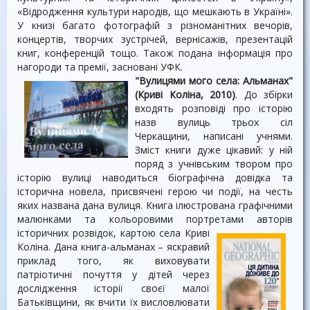
«Відродження культури народів, що мешкають в Україні».
У книзі багато фотографій з різноманітних вечорів,
концертів, творчих зустрічей, вернісажів, презентацій
книг, конференцій тощо. Також подана інформація про
нагороди та премії, засновані УФК.
"Вулицями мого села: Альманах"
(Криві Коліна, 2010)
. До збірки
входять розповіді про історію
назв вулиць трьох сіл
Черкащини, написані учнями.
Зміст книги дуже цікавий: у ній
поряд з учнівським твором про
історію вулиці наводиться біографічна довідка та
історична новела, присвячені герою чи події, на честь
яких названа дана вулиця. Книга ілюстрована графічними
малюнками та кольоровими портретами авторів
історичних
розвідок, картою села Криві
Коліна. Дана книга-альманах – яскравий
приклад того, як виховувати
патріотичні почуття у дітей через
дослідження історії своєї малої
Батьківщини, як вчити їх висловлювати