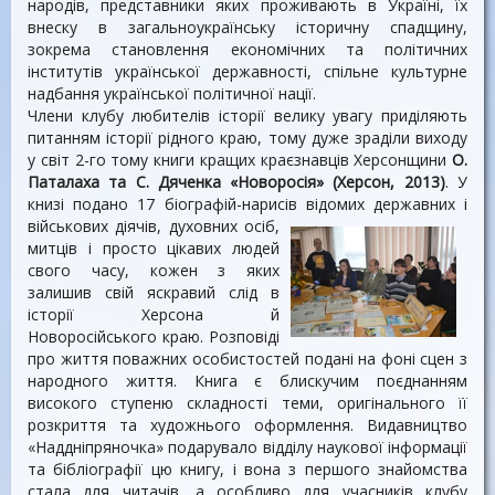
народів, представники яких проживають в Україні, їх
внеску в загальноукраїнську історичну спадщину,
зокрема становлення економічних та політичних
інститутів української державності, спільне культурне
надбання української політичної нації.
Члени клубу любителів історії велику увагу приділяють
питанням історії рідного краю, тому дуже зраділи виходу
у світ 2-го тому книги кращих краєзнавців Херсонщини
О.
Паталаха та С. Дяченка «Новоросія» (Херсон, 2013)
. У
книзі подано 17 біографій-нарисів відомих державних і
військових діячів, духовних осіб,
митців і просто цікавих людей
свого часу, кожен з яких
залишив свій яскравий слід в
історії Херсона й
Новоросійського краю. Розповіді
про життя поважних особистостей подані на фоні сцен з
народного життя. Книга є блискучим поєднанням
високого ступеню складності теми, оригінального її
розкриття та художнього оформлення. Видавництво
«Наддніпряночка» подарувало відділу наукової інформації
та бібліографії цю книгу, і вона з першого знайомства
стала для читачів, а особливо для учасників клубу